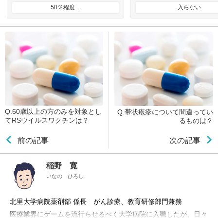
50％程度…
入らない
Q.60歳以上の方のみを対象とし
Q.帯状疱疹について間違ってい
てRSウイルスワクチンは？
るものは？
前の記事
次の記事
稲野 寛
いなの ひろし
北里大学病院薬剤部 係長 がん診療、教育研修部門兼務
医療業界にゲームを流行らせるべく大学病院に入職したが、日々