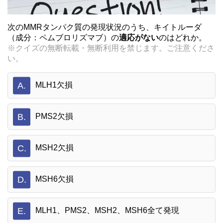
次のMMRタンパク質の発現状況のうち、キイトルーダ
（成分：ペムブロリズマブ）の
適応がない
のはどれか。
※クイズの無断転載・無断利用を禁じます。ご注意くださ
い。
A.
MLH1欠損
B.
PMS2欠損
C.
MSH2欠損
D.
MSH6欠損
E.
MLH1、PMS2、MSH2、MSH6全て発現