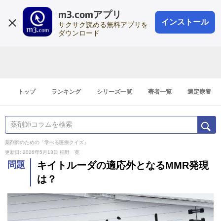
m3.comアプリ
登録1分
会員登録
無料
ログイン
インストール
サクサク読める無料アプリを
ダウンロード
トップ
ランキング
シリーズ一覧
著者一覧
選定療養
薬剤師のための「学べる医療クイズ」
更新日: 2026年5月13日
稲野 寛
問題
キイトルーダの適応外となるMMR発現
は？