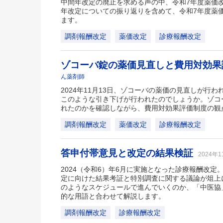
中間年改定の廃止を求める声の中、令和7年度薬価
年改定についての振り返りを含めて、令和7年度薬
ます。
調剤報酬改定
薬価改定
診療報酬改定
ゾコーバ錠の薬価見直しと費用対効
ん薬剤師
2024年11月13日、ゾコーバの薬価の見直しが行わ
このような引き下げが行われたのでしょうか。ゾコ
れたのかを確認しながら、費用対効果評価制度の観
調剤報酬改定
薬価改定
診療報酬改定
答申付帯意見と改定の結果検証
2024年
2024（令和6）年6月に実施となった診療報酬改定
定に向けた結果考証と特別調査に関する議論が俎上
のようなスケジュールで進んでいくのか、「中医協
的な用語と合わせて解説します。
調剤報酬改定
診療報酬改定