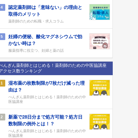
認定薬剤師は「意味ない」の理由と
4
取得のメリット
薬剤師のための転職・求人コラム
妊婦の便秘、酸化マグネシウムで効
5
かない時は？
服薬指導に役立つ、妊婦と薬の話
ぺんぎん薬剤師とはじめる！薬剤師のための中医協講座
アクセス数ランキング
湿布薬の枚数制限が7枚だけ減った理
1
由は？
ぺんぎん薬剤師とはじめる！薬剤師のための中
医協講座
新薬で28日分まで処方可能？処方日
2
数制限の例外とは！？
ぺんぎん薬剤師とはじめる！薬剤師のための中
医協講座