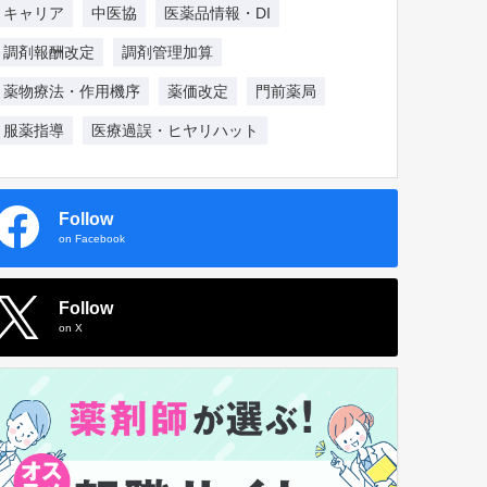
キャリア
中医協
医薬品情報・DI
調剤報酬改定
調剤管理加算
薬物療法・作用機序
薬価改定
門前薬局
服薬指導
医療過誤・ヒヤリハット
Follow
on Facebook
Follow
on X