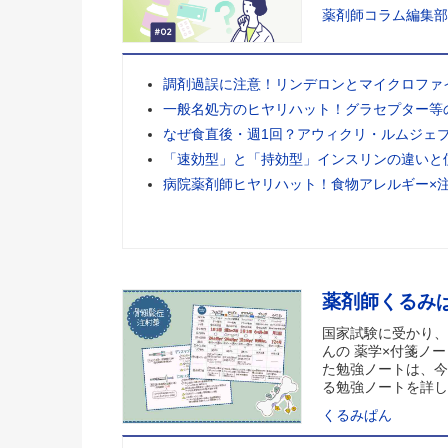
薬剤師コラム編集部
調剤過誤に注意！リンデロンとマイクロファ
一般名処方のヒヤリハット！グラセプター等
なぜ食直後・週1回？アウィクリ・ルムジェ
「速効型」と「持効型」インスリンの違いと
病院薬剤師ヒヤリハット！食物アレルギー×
薬剤師くるみ
国家試験に受かり、
んの 薬学×付箋ノー
た勉強ノートは、今
る勉強ノートを詳し
くるみぱん