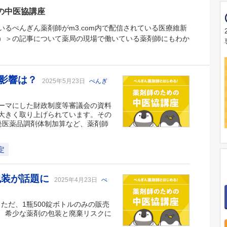
の中医協講座
いるぺんぎん薬剤師がm3.com内で配信されている医療維新
）＞の記事について薬局の現場で働いている薬剤師にもわか
る影響は？
2025年5月23日
ぺんぎ
ーマにした財政制度等審議会の資料
大きく取り上げられています。その
発医薬品調剤体制加算など、薬剤師
定
錠包装が話題に
2025年4月23日
ぺ
。ただ、1瓶500錠ボトルのみの販売
、希少な薬剤の包装と廃棄リスクに