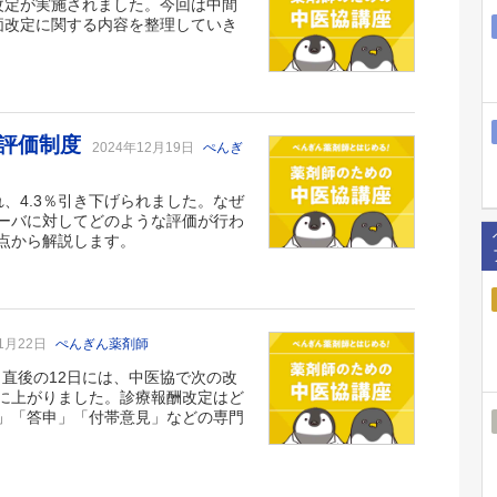
改定が実施されました。今回は中間
価改定に関する内容を整理していき
果評価制度
2024年12月19日
ぺんぎ
れ、4.3％引き下げられました。なぜ
ーバに対してどのような評価が行わ
点から解説します。
11月22日
ぺんぎん薬剤師
。直後の12日には、中医協で次の改
に上がりました。診療報酬改定はど
」「答申」「付帯意見」などの専門