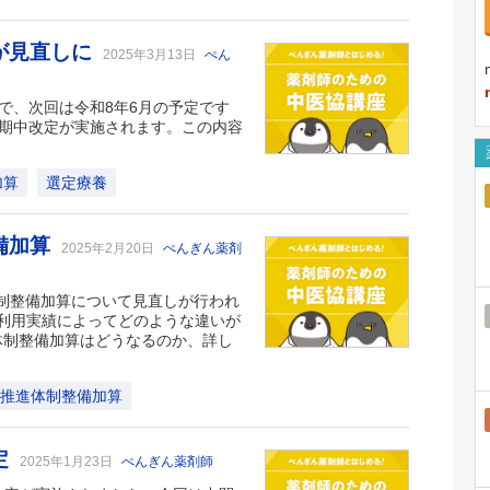
が見直しに
2025年3月13日
ぺん
で、次回は令和8年6月の予定です
に期中改定が実施されます。この内容
加算
選定療養
備加算
2025年2月20日
ぺんぎん薬剤
体制整備加算について見直しが行われ
利用実績によってどのような違いが
体制整備加算はどうなるのか、詳し
X推進体制整備加算
定
2025年1月23日
ぺんぎん薬剤師