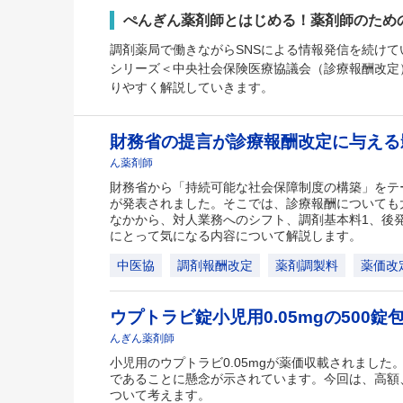
ぺんぎん薬剤師とはじめる！薬剤師のため
調剤薬局で働きながらSNSによる情報発信を続けて
シリーズ＜中央社会保険医療協議会（診療報酬改定
りやすく解説していきます。
財務省の提言が診療報酬改定に与え
ん薬剤師
財務省から「持続可能な社会保障制度の構築」をテ
が発表されました。そこでは、診療報酬についても
なかから、対人業務へのシフト、調剤基本料1、後
にとって気になる内容について解説します。
中医協
調剤報酬改定
薬剤調製料
薬価改
ウプトラビ錠小児用0.05mgの500
んぎん薬剤師
小児用のウプトラビ0.05mgが薬価収載されました
であることに懸念が示されています。今回は、高額
ついて考えます。