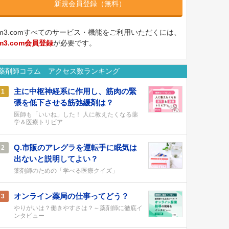
新規会員登録（無料）
m3.comすべてのサービス・機能をご利用いただくには、
m3.com会員登録
が必要です。
薬剤師コラム アクセス数ランキング
主に中枢神経系に作用し、筋肉の緊
1
張を低下させる筋弛緩剤は？
医師も「いいね」した！ 人に教えたくなる薬
学＆医療トリビア
Q.市販のアレグラを運転手に眠気は
2
出ないと説明してよい？
薬剤師のための「学べる医療クイズ」
オンライン薬局の仕事ってどう？
3
やりがいは？働きやすさは？～薬剤師に徹底イ
ンタビュー