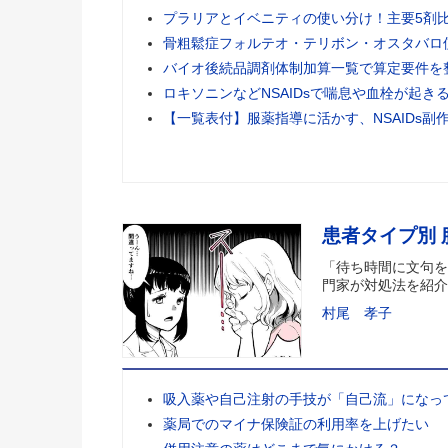
プラリアとイベニティの使い分け！主要5剤
骨粗鬆症フォルテオ・テリボン・オスタバロ
バイオ後続品調剤体制加算一覧で算定要件を
ロキソニンなどNSAIDsで喘息や血栓が起き
【一覧表付】服薬指導に活かす、NSAIDs副
患者タイプ別
「待ち時間に文句を
門家が対処法を紹介
村尾 孝子
吸入薬や自己注射の手技が「自己流」になっ
薬局でのマイナ保険証の利用率を上げたい