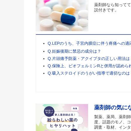
薬剤師なら知ってて
説付きです。
Q.LEPのうち、子宮内膜症に伴う疼痛への
Q.妊娠後期に禁忌の成分は？
Q.片頭痛予防薬・アクイプタの正しい用法は
Q.保険上、ビオフェルミンRと併用が認めら
Q.吸入ステロイドのうがい指導で適切なのは
薬剤師の気に
製薬、薬局、薬剤師
度、話題のモノ、コ
調査・取材、インタ