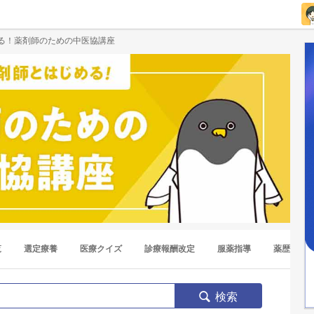
る！薬剤師のための中医協講座
覧
選定療養
医療クイズ
診療報酬改定
服薬指導
薬歴
検索