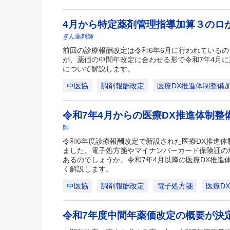
4月から特定薬剤管理指導加算３のロ
ぎん薬剤師
前回の診療報酬改定は令和6年6月に行われているの
が、薬価の中間年改定に合わせる形で令和7年4月
について解説します。
中医協
調剤報酬改定
医療DX推進体制整備
令和7年4月からの医療DX推進体制整
師
令和6年度診療報酬改定で新設された医療DX推進
ました。電子処方箋やマイナンバーカード保険証の
あるのでしょうか。令和7年4月以降の医療DX推進
く解説します。
中医協
調剤報酬改定
電子処方箋
医療D
令和7年度中間年薬価改定の概要が決