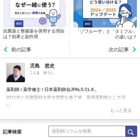
抗菌薬と整腸薬を併用する理由
「ゾフルーザ」と「タミフル」
は？効果と副作用
の違いは？
前の記事
次の記事
児島 悠史
こじま ゆうし
薬剤師 / 薬学修士 / 日本薬剤師会JPALS CL６。
2011年に京都薬科大学大学院を修了後、薬局薬剤師として活
動。
もっと見る
「誤解や偏見から生まれる悲劇を、正しい情報提供と教育によっ
て防ぎたい」という理念のもと、ブログ「お薬Q&A～Fizz Drug
Information」やTwitter「@Fizz_DI」を使って科学的根拠に基づ
記事検索
いた医療情報の発信・共有を行うほか、大学や薬剤師会の研修会