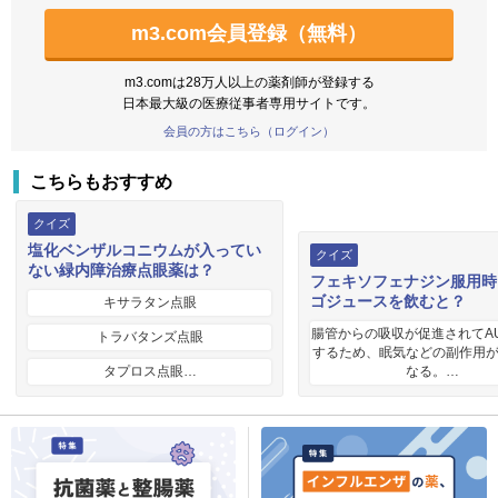
m3.com会員登録（無料）
m3.comは28万人以上の薬剤師が登録する
日本最大級の医療従事者専用サイトです。
会員の方はこちら（ログイン）
こちらもおすすめ
クイズ
塩化ベンザルコニウムが入ってい
クイズ
ない緑内障治療点眼薬は？
フェキソフェナジン服用時
ゴジュースを飲むと？
キサラタン点眼
腸管からの吸収が促進されてA
トラバタンズ点眼
するため、眠気などの副作用
タプロス点眼…
なる。…