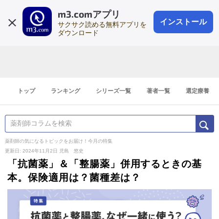
m3.comアプリ
登録1分
会員登録
無料
ログイン
インストール
サクサク読める無料アプリを
ダウンロード
トップ
ランキング
シリーズ一覧
著者一覧
選定療養
薬剤師の気になるトピックをお届け！今月の特集
更新日: 2024年11月2日
児島 悠史
「抗菌薬」＆「整腸薬」併用するときの基
本。保険適用は？菌種差は？