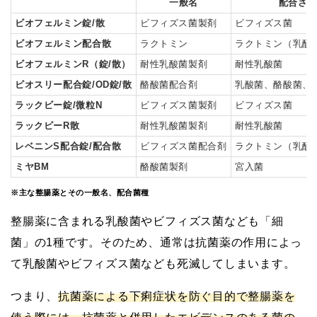
一般名
配合され
ビオフェルミン錠/散
ビフィズス菌製剤
ビフィズス菌
ビオフェルミン配合散
ラクトミン
ラクトミン（乳酸
ビオフェルミンR（錠/散）
耐性乳酸菌製剤
耐性乳酸菌
ビオスリー配合錠/OD錠/散
酪酸菌配合剤
乳酸菌、酪酸菌、
ラックビー錠/微粒N
ビフィズス菌製剤
ビフィズス菌
ラックビーR散
耐性乳酸菌製剤
耐性乳酸菌
レベニンS配合錠/配合散
ビフィズス菌配合剤
ラクトミン（乳酸
ミヤBM
酪酸菌製剤
宮入菌
※主な整腸薬とその一般名、配合菌種
整腸薬に含まれる乳酸菌やビフィズス菌なども「細
菌」の1種です。そのため、通常は抗菌薬の作用によっ
て乳酸菌やビフィズス菌なども死滅してしまいます。
つまり、
抗菌薬による下痢症状を防ぐ目的で整腸薬を