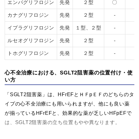
エンパグリフロジン
先発
２型
〇
カナグリフロジン
先発
２型
-
イプラグリフロジン
先発
１型、２型
-
ルセオグリフロジン
先発
２型
-
トホグリフロジン
先発
２型
-
心不全治療における、SGLT2阻害薬の位置付け・使
い方
「SGLT2阻害薬」は、HFrEFとＨＦpＥＦのどちらのタ
イプの心不全治療にも用いられますが、他にも良い薬
が揃っているHFrEFと、効果的な薬が乏しいHFpEFで
は、SGLT2阻害薬の立ち位置もやや異なります。