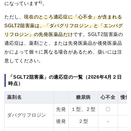
4)
になっています
。
ただし、
現在のところ適応症に「心不全」が含まれる
SGLT2阻害薬は、「ダパグリフロジン」と「エンパグ
リフロジン」の先発医薬品だけ
です。SGLT2阻害薬の
適応症は、薬剤ごと、または先発医薬品か後発医薬品
かによって個々に異なる場合があるため、扱いには注
意してください。
「SGLT2阻害薬」の適応症の一覧（2026年4月２日
時点）
薬剤名
糖尿病
心不全
慢性
先発
１型、２型
〇
ダパグリフロジン
後発
２型
-