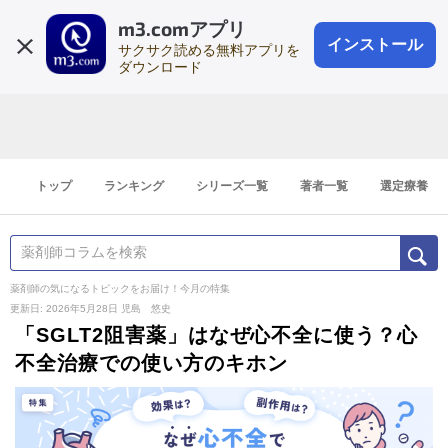
m3.comアプリ
登録1分
会員登録
無料
ログイン
インストール
サクサク読める無料アプリを
ダウンロード
トップ
ランキング
シリーズ一覧
著者一覧
選定療養
薬剤師の気になるトピックをお届け！今月の特集
更新日: 2026年5月28日
児島 悠史
「SGLT2阻害薬」はなぜ心不全に使う？心
不全治療での使い方のキホン