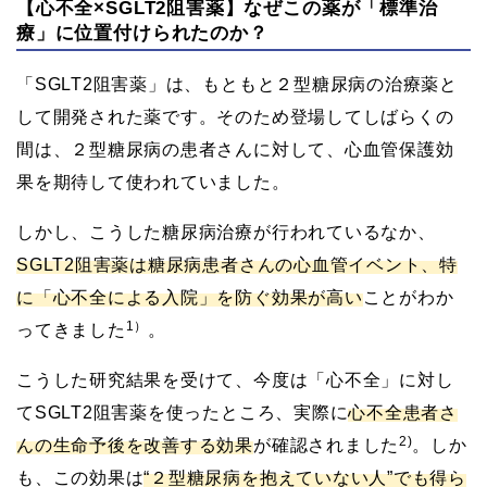
【心不全×SGLT2阻害薬】なぜこの薬が「標準治
療」に位置付けられたのか？
「SGLT2阻害薬」は、もともと２型糖尿病の治療薬と
して開発された薬です。そのため登場してしばらくの
間は、２型糖尿病の患者さんに対して、心血管保護効
果を期待して使われていました。
しかし、こうした糖尿病治療が行われているなか、
SGLT2阻害薬は糖尿病患者さんの心血管イベント、特
に「心不全による入院」を防ぐ効果が高い
ことがわか
1）
ってきました
。
こうした研究結果を受けて、今度は「心不全」に対し
てSGLT2阻害薬を使ったところ、実際に
心不全患者さ
2)
んの生命予後を改善する効果
が確認されました
。しか
も、この効果は
“２型糖尿病を抱えていない人”でも得ら