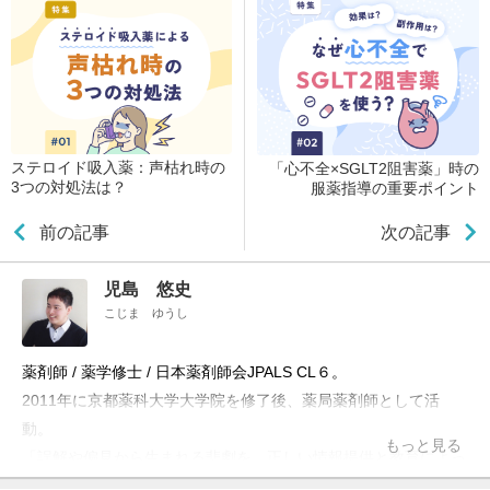
ステロイド吸入薬：声枯れ時の
「心不全×SGLT2阻害薬」時の
3つの対処法は？
服薬指導の重要ポイント
前の記事
次の記事
児島 悠史
こじま ゆうし
薬剤師 / 薬学修士 / 日本薬剤師会JPALS CL６。
2011年に京都薬科大学大学院を修了後、薬局薬剤師として活
動。
もっと見る
「誤解や偏見から生まれる悲劇を、正しい情報提供と教育によっ
て防ぎたい」という理念のもと、ブログ「お薬Q&A～Fizz Drug