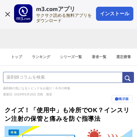
m3.comアプリ
登録1分
会員登録
無料
ログイン
インストール
サクサク読める無料アプリを
ダウンロード
トップ
ランキング
シリーズ一覧
著者一覧
選定療養
薬剤師の気になるトピックをお届け！今月の特集
更新日: 2026年6月18日
児島 悠史
掲示板
クイズ！「使用中」も冷所でOK？インスリ
ン注射の保管と痛みを防ぐ指導法