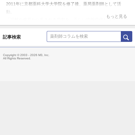
2011年に京都薬科大学大学院を修了後、薬局薬剤師として活
動。
もっと見る
「誤解や偏見から生まれる悲劇を、正しい情報提供と教育によっ
て防ぎたい」という理念のもと、ブログ「お薬Q&A～Fizz Drug
Information」やTwitter「@Fizz_DI」を使って科学的根拠に基づ
記事検索
いた医療情報の発信・共有を行うほか、大学や薬剤師会の研修会
の講演、メディア出演・監修、雑誌の連載などにも携わる。
Copyright © 2003 - 2026 M3, Inc.
主な著書「薬局ですぐに役立つ薬の比較と使い分け100（羊土
All Rights Reserved.
社）」、「OTC医薬品の比較と使い分け（羊土社）」。