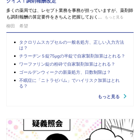
クイズ！調剤報酬改定
多くの薬局では、レセプト業務を事務が担っていますが、薬剤師
も調剤報酬の算定要件をきちんと把握しておく...
もっと見る
柳田 希望
タクロリムスカプセルの一般名処方、正しい入力方法
は？
チラーヂンＳ錠75µgの半錠で自家製剤加算はとれる？
ワーファリン錠の粉砕で自家製剤加算はとれる？
ゴールデンウィークの新薬処方、日数制限は？
不眠症に「ニトラゼパム」でハイリスク加算はとれ
る？
もっと見る