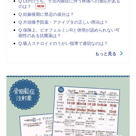
Q.LEPのうち、子宮内膜症に伴う疼痛への適応がある
のは？
NEW
Q.妊娠後期に禁忌の成分は？
Q.片頭痛予防薬・アクイプタの正しい用法は？
Q.保険上、ビオフェルミンRと併用が認められない可
能性のある抗菌薬は？
Q.吸入ステロイドのうがい指導で適切なのは？
もっと見る