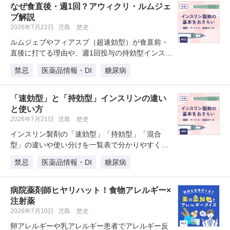
なぜ食直後・週1回？アウィクリ・ルムジェ
ブ解説
2026年7月22日
児島 悠史
ルムジェブやフィアスプ（超速効型）が食直前・
直後に打てる理由や、週1回投与の持効型インスリ
ン「アウィクリ」の改良点と患者…
禁忌
医薬品情報・DI
糖尿病
「速効型」と「持効型」インスリンの違い
と使い方
2026年7月21日
児島 悠史
インスリン製剤の「速効型」「持効型」「混合
型」の違いや使い分けを一覧表で分かりやすく解
説します。注目の週1回持効型製剤「…
禁忌
医薬品情報・DI
糖尿病
病院薬剤師ヒヤリハット！食物アレルギー×
注射薬
2026年7月10日
児島 悠史
卵アレルギーや乳アレルギー患者でアレルギー反