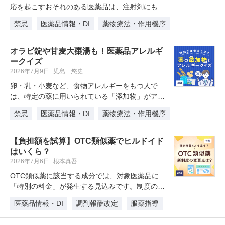
応を起こすおそれのある医薬品は、注射剤にも多
く存在します。本コラムでは、病院…
禁忌
医薬品情報・DI
薬物療法・作用機序
オラビ錠や甘麦大棗湯も！医薬品アレルギ
ークイズ
2026年7月9日
児島 悠史
卵・乳・小麦など、食物アレルギーをもつ人で
は、特定の薬に用いられている「添加物」がアレ
ルギーを引き起こす原因になる場合が…
禁忌
医薬品情報・DI
薬物療法・作用機序
【負担額を試算】OTC類似薬でヒルドイド
はいくら？
2026年7月6日
根本真吾
OTC類似薬に該当する成分では、対象医薬品に
「特別の料金」が発生する見込みです。制度の仕
組みよりも、「自分はいくら払うこ…
医薬品情報・DI
調剤報酬改定
服薬指導