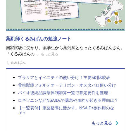
薬剤師くるみぱんの勉強ノート
国家試験に受かり、薬学生から薬剤師となったくるみぱんさん。
「くるみぱんの...
もっと見る
くるみぱん
プラリアとイベニティの使い分け！主要5剤比較表
骨粗鬆症フォルテオ・テリボン・オスタバロ使い分け
バイオ後続品調剤体制加算一覧で算定要件を整理！
ロキソニンなどNSAIDsで喘息や血栓が起きる理由は？
【一覧表付】服薬指導に活かす、NSAIDs副作用のな
ぜ？
もっと見る