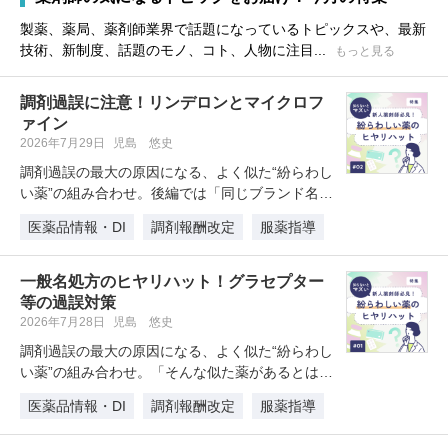
製薬、薬局、薬剤師業界で話題になっているトピックスや、最新
技術、新制度、話題のモノ、コト、人物に注目...
もっと見る
調剤過誤に注意！リンデロンとマイクロフ
ァイン
2026年7月29日
児島 悠史
調剤過誤の最大の原因になる、よく似た“紛らわし
い薬”の組み合わせ。後編では「同じブランド名で
異なる製剤」というケースを紹…
医薬品情報・DI
調剤報酬改定
服薬指導
一般名処方のヒヤリハット！グラセプター
等の過誤対策
2026年7月28日
児島 悠史
調剤過誤の最大の原因になる、よく似た“紛らわし
い薬”の組み合わせ。「そんな似た薬があるとは知
らなかった」では済まされない…
医薬品情報・DI
調剤報酬改定
服薬指導