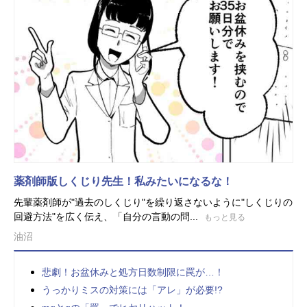
薬剤師版しくじり先生！私みたいになるな！
先輩薬剤師が"過去のしくじり"を繰り返さないように"しくじりの
回避方法"を広く伝え、「自分の言動の問...
もっと見る
油沼
悲劇！お盆休みと処方日数制限に罠が…！
うっかりミスの対策には「アレ」が必要!?