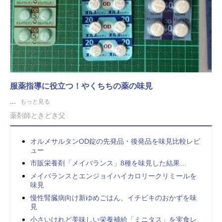
服薬指導に役立つ！やくちちの薬の味見
...
もっと見る
薬剤師ときどき父
オルメサルタンOD錠の先発品・後発品を味見比較レビ
ュー
市販栄養剤「メイバランス」8種を味見した結果…
メイバランスとエンジョイハイカロリークリミールを
味見
慢性腎臓病向け新ゆめごはん、イチビキのおかずを味
見
小さいけれど美味しい栄養補給「ミニタス」を実食レ