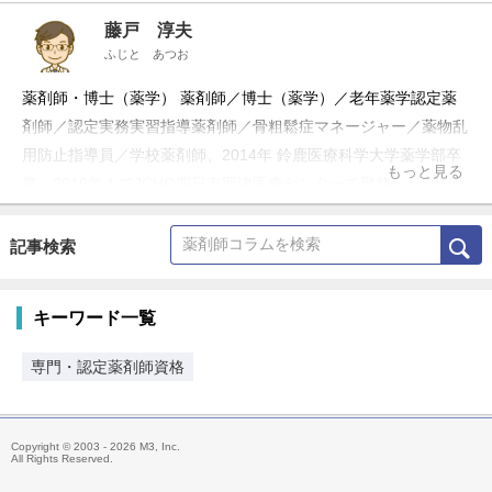
藤戸 淳夫
ふじと あつお
薬剤師・博士（薬学） 薬剤師／博士（薬学）／老年薬学認定薬
剤師／認定実務実習指導薬剤師／骨粗鬆症マネージャー／薬物乱
用防止指導員／学校薬剤師、2014年 鈴鹿医療科学大学薬学部卒
もっと見る
業。2019年までJCHO四日市羽津医療センターで勤務し、2019
年4月より家業の藤戸薬局へ。2020年～2024年 母校で社会人院
生として研究し、博士号を取得。2024年7月より医療現場で解決
記事検索
できない健康課題へ立ち向かうというミッションをもとに株式会
社藤乃森を創業。
キーワード一覧
専門・認定薬剤師資格
Copyright © 2003 - 2026 M3, Inc.
All Rights Reserved.