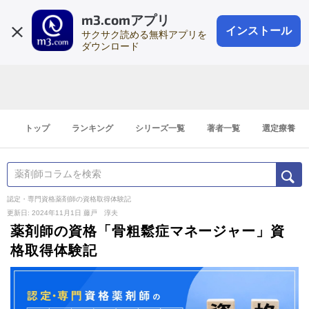
m3.comアプリ
登録1分
会員登録
無料
ログイン
インストール
サクサク読める無料アプリを
ダウンロード
トップ
ランキング
シリーズ一覧
著者一覧
選定療養
認定・専門資格薬剤師の資格取得体験記
更新日: 2024年11月1日
藤戸 淳夫
薬剤師の資格「骨粗鬆症マネージャー」資
格取得体験記