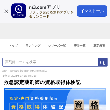
m3.comアプリ
登録1分
会員登録
無料
ログイン
インストール
サクサク読める無料アプリを
ダウンロード
トップ
ランキング
シリーズ一覧
著者一覧
選定療養
認定・専門資格薬剤師の資格取得体験記
更新日: 2025年2月1日
Mx.310
救急認定薬剤師の資格取得体験記