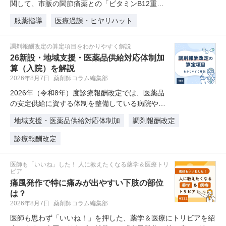
関して、市販の関節痛薬との「ビタミンB12重
複」によるヒヤリハット事例を解説…
服薬指導
医療過誤・ヒヤリハット
調剤報酬改定の算定項目をわかりやすく解説
26新設・地域支援・医薬品供給対応体制加
算（入院）を解説
2026年8月7日
薬剤師コラム編集部
2026年（令和8年）度診療報酬改定では、医薬品
の安定供給に資する体制を整備している病院や有
床診療所を評価する「地域支援…
地域支援・医薬品供給対応体制加
調剤報酬改定
診療報酬改定
医師も「いいね」した！ 人に教えたくなる薬学＆医療トリ
ビア
痛風発作で特に痛みが出やすい下肢の部位
は？
2026年8月7日
薬剤師コラム編集部
医師も思わず「いいね！」を押した、薬学＆医療にトリビアを紹