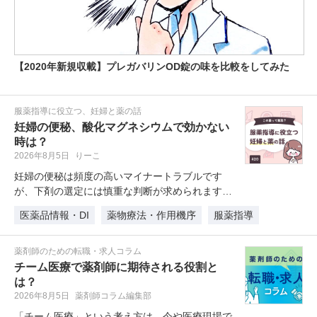
【2020年新規収載】プレガバリンOD錠の味を比較をしてみた
服薬指導に役立つ、妊婦と薬の話
妊婦の便秘、酸化マグネシウムで効かない
時は？
2026年8月5日
りーこ
妊婦の便秘は頻度の高いマイナートラブルです
が、下剤の選定には慎重な判断が求められます。
本記事では、第一選択薬である「酸化…
医薬品情報・DI
薬物療法・作用機序
服薬指導
薬剤師のための転職・求人コラム
チーム医療で薬剤師に期待される役割と
は？
2026年8月5日
薬剤師コラム編集部
「チーム医療」という考え方は、今や医療現場で