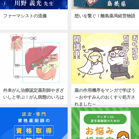
ファーマシストの流儀
想いを繋ぐ！離島薬局経営物語
外来がん治療認定薬剤師やぎざ
薬の作用機序をマンガで学ぼう
いしと学ぶ！がん病態のいろは
～おやすみんのおくすり処方さ
れました～