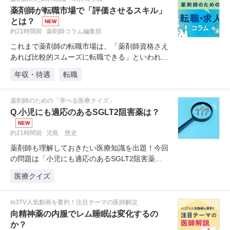
薬剤師が転職市場で「評価させるスキル」
とは？
NEW
約21時間前
薬剤師コラム編集部
これまで薬剤師の転職市場は、「薬剤師資格さえ
あれば比較的スムーズに転職できる」といわれて
きました。しかし最近はどのような…
年収・待遇
転職
薬剤師のための「学べる医療クイズ」
Q.小児にも適応のあるSGLT2阻害薬は？
NEW
約21時間前
児島 悠史
薬剤師も理解しておきたい医療知識を出題！今回
の問題は「小児にも適応のあるSGLT2阻害薬
は？」です。
医療クイズ
m3TV人気動画を要約！注目テーマの医師解説
向精神薬の内服でレム睡眠は変化するの
か？