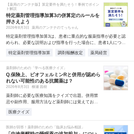
【薬局のアンテナ版】算定要件を満たそう！事例でポイン
ト解説
特定薬剤管理指導加算3の併算定のルールを
押さえよう
2026年8月3日
薬局のアンテナのてっちゃん
特定薬剤管理指導加算3は、患者に重点的な服薬指導が必要と認
められ、必要な説明および指導を行った場合に、患者1人につき
当該…
特定薬剤管理指導加算
調剤報酬改定
薬局経営
薬剤師のための「学べる医療クイズ」
Q.保険上、ビオフェルミンRと併用が認めら
れない可能性のある抗菌薬は？
2026年8月3日
柳瀬 昌樹
薬剤師に必要な医療知識をクイズで出題。併用禁
忌や副作用、服用方法など薬剤師には覚えておき
たい薬剤クイズを学習・復習してい…
医療クイズ
医師が回答！薬剤師のための「臨床お悩み相談」
「中途覚醒時の睡眠薬の追加投与」につい