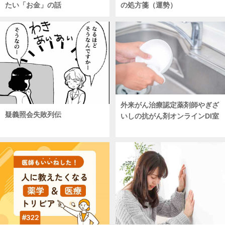
たい「お金」の話
の処方箋（運勢）
外来がん治療認定薬剤師やぎざ
疑義照会失敗列伝
いしの抗がん剤オンラインDI室