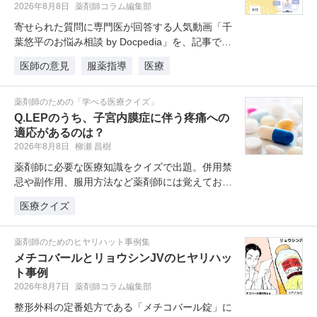
2026年8月8日
薬剤師コラム編集部
寄せられた質問に専門医が回答する人気動画「千
葉悠平のお悩み相談 by Docpedia」を、記事でも
読めるようにしました…
医師の意見
服薬指導
医療
薬剤師のための「学べる医療クイズ」
Q.LEPのうち、子宮内膜症に伴う疼痛への
適応があるのは？
2026年8月8日
柳瀬 昌樹
薬剤師に必要な医療知識をクイズで出題。併用禁
忌や副作用、服用方法など薬剤師には覚えておき
たい薬剤クイズを学習・復習してい…
医療クイズ
薬剤師のためのヒヤリハット事例集
メチコバールとリョウシンJVのヒヤリハッ
ト事例
2026年8月7日
薬剤師コラム編集部
整形外科の定番処方である「メチコバール錠」に