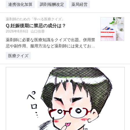
制…
連携強化加算
調剤報酬改定
薬局経営
薬剤師のための「学べる医療クイズ」
Q.妊娠後期に禁忌の成分は？
2026年8月6日
山口佳蓉
薬剤師に必要な医療知識をクイズで出題。併用禁
忌や副作用、服用方法など薬剤師には覚えておき
たい薬剤クイズを学習・復習してい…
医療クイズ