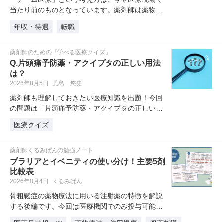
当たり前のものとなっています。薬剤師は薬物療
法の専門家として活躍し、患者一人…
年収・待遇
転職
薬剤師のための「学べる医療クイズ」
Q.片頭痛予防薬・アクイプタの正しい用法
は？
2026年8月5日
児島 悠史
薬剤師も理解しておきたい医療知識を出題！今回
の問題は「片頭痛予防薬・アクイプタの正しい用
法は？」です。
医療クイズ
薬剤師くるみぱんの勉強ノート
プラリアとイベニティの使い分け！主要5剤
比較表
2026年8月4日
くるみぱん
骨粗鬆症の薬物療法に用いる注射薬の特徴を解説
する後編です。今回は医療機関でのみ投与可能な
「プラリア（デノスマブ）」と「イ…