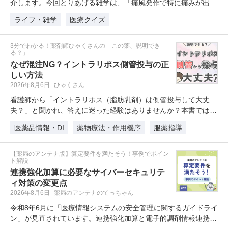
介します。今回とりあげる雑学は、「痛風発作で特に痛みが出や
すい…
ライフ・雑学
医療クイズ
3分でわかる！薬剤師ひゃくさんの「この薬、説明でき
る？」
なぜ混注NG？イントラリポス側管投与の正
しい方法
2026年8月6日
ひゃくさん
看護師から「イントラリポス（脂肪乳剤）は側管投与して大丈
夫？」と聞かれ、答えに迷った経験はありませんか？本書では、
直接混…
医薬品情報・DI
薬物療法・作用機序
服薬指導
【薬局のアンテナ版】算定要件を満たそう！事例でポイン
ト解説
連携強化加算に必要なサイバーセキュリテ
ィ対策の変更点
2026年8月6日
薬局のアンテナのてっちゃん
令和8年6月に「医療情報システムの安全管理に関するガイドライ
ン」が見直されています。連携強化加算と電子的調剤情報連携体