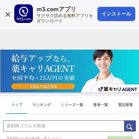
m3.comアプリ
登録1分
会員登録
無料
ログイン
インストール
サクサク読める無料アプリを
ダウンロード
トップ
ランキング
シリーズ一覧
著者一覧
選定療養
薬剤師のための転職・求人コラム