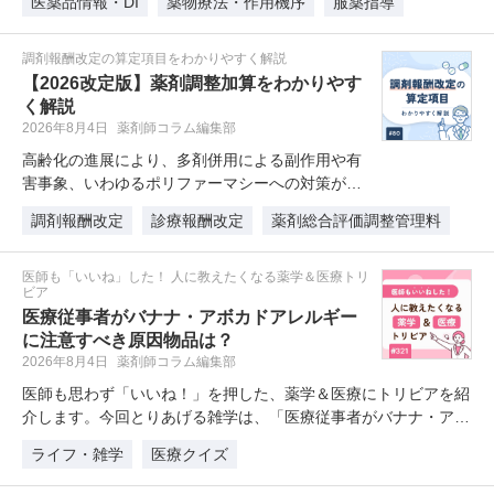
医薬品情報・DI
薬物療法・作用機序
服薬指導
調剤報酬改定の算定項目をわかりやすく解説
【2026改定版】薬剤調整加算をわかりやす
く解説
2026年8月4日
薬剤師コラム編集部
高齢化の進展により、多剤併用による副作用や有
害事象、いわゆるポリファーマシーへの対策が医
療現場の喫緊の課題となっています…
調剤報酬改定
診療報酬改定
薬剤総合評価調整管理料
医師も「いいね」した！ 人に教えたくなる薬学＆医療トリ
ビア
医療従事者がバナナ・アボカドアレルギー
に注意すべき原因物品は？
2026年8月4日
薬剤師コラム編集部
医師も思わず「いいね！」を押した、薬学＆医療にトリビアを紹
介します。今回とりあげる雑学は、「医療従事者がバナナ・アボ
カド…
ライフ・雑学
医療クイズ