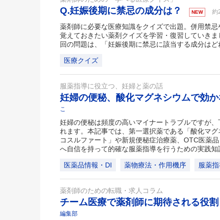
Q.妊娠後期に禁忌の成分は？
約
NEW
薬剤師に必要な医療知識をクイズで出題。併用禁忌
覚えておきたい薬剤クイズを学習・復習していきま
回の問題は、「妊娠後期に禁忌に該当する成分はど
医療クイズ
服薬指導に役立つ、妊婦と薬の話
妊婦の便秘、酸化マグネシウムで効
こ
妊婦の便秘は頻度の高いマイナートラブルですが、
れます。本記事では、第一選択薬である「酸化マグ
コスルファート」や新規便秘症治療薬、OTC医薬
へ自信を持って的確な服薬指導を行うための実践知
医薬品情報・DI
薬物療法・作用機序
服薬指
薬剤師のための転職・求人コラム
チーム医療で薬剤師に期待される役
編集部