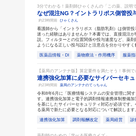
3分でわかる！薬剤師ひゃくさんの「この薬、説明
なぜ混注NG？イントラリポス側管投
約23時間前
ひゃくさん
看護師から「イントラリポス（脂肪乳剤）は側管投
迷った経験はありませんか？本書では、直接混注が
説。フィルターとの位置関係や投与速度など、薬剤
ようになる正しい投与設計と注意点を分かりやすく
医薬品情報・DI
薬物療法・作用機序
服薬指
【薬局のアンテナ版】算定要件を満たそう！事例で
連携強化加算に必要なサイバーセキ
約23時間前
薬局のアンテナのてっちゃん
令和8年6月に「医療情報システムの安全管理に関
す。連携強化加算と電子的調剤情報連携体制整備加
を基にしたサイバーセキュリティ対応が必須です。
る薬局で新たに必要となる対応について解説します
連携強化加算
調剤報酬改定
薬局経営
診
薬剤師のための「学べる医療クイズ」