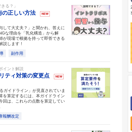
できる？」
与の正しい方法
NEW
与して大丈夫？」と聞かれ、答えに
NGな理由を「乳化構造」から解
師が現場で根拠を持って即答できる
解説します！
導
副作用
ポイント解説
ュリティ対策の変更点
NEW
するガイドライン」が見直されていま
算を算定するには、本ガイドライン
今回は、これらの点数を算定してい
。
療報酬改定