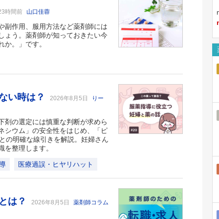
23時間前
山口佳蓉
や副作用、服用方法など薬剤師には
しょう。薬剤師が知っておきたい今
れか。」です。
かない時は？
2026年8月5日
りー
下剤の選定には慎重な判断が求めら
ネシウム」の安全性をはじめ、「ピ
品との明確な線引きを解説。妊婦さん
識を整理します。
導
医療過誤・ヒヤリハット
割とは？
2026年8月5日
薬剤師コラム