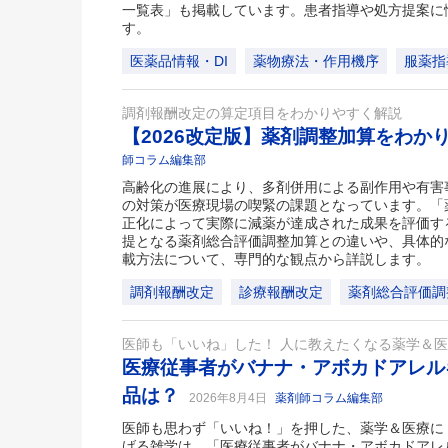
一覧表」も掲載しています。患者指導や処方提案に
す。
医薬品情報・DI
薬物療法・作用機序
服薬指
調剤報酬改定の算定項目をわかりやすく解説
【2026改定版】薬剤調整加算をわか
師コラム編集部
高齢化の進展により、多剤併用による副作用や有害
の対策が医療現場の喫緊の課題となっています。「
正化によって実際に減薬が達成された成果を評価す
提となる薬剤総合評価調整加算との違いや、具体的
載方法について、専門的な観点から詳説します。
調剤報酬改定
診療報酬改定
薬剤総合評価調
医師も「いいね」した！ 人に教えたくなる薬学＆
医療従事者がバナナ・アボカドアレル
品は？
2026年8月4日
薬剤師コラム編集部
医師も思わず「いいね！」を押した、薬学＆医療に
げる雑学は、「医療従事者がバナナ・アボカドアレ