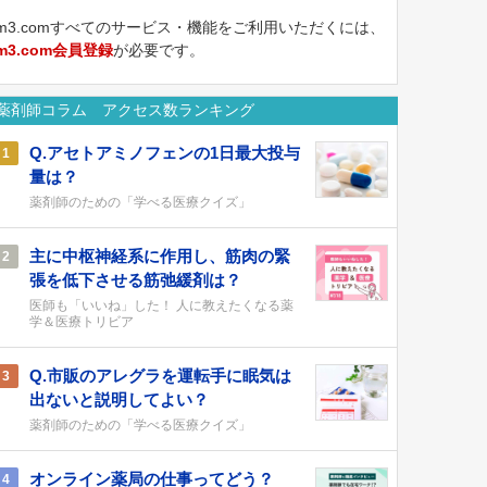
m3.comすべてのサービス・機能をご利用いただくには、
m3.com会員登録
が必要です。
薬剤師コラム アクセス数ランキング
Q.アセトアミノフェンの1日最大投与
1
量は？
薬剤師のための「学べる医療クイズ」
主に中枢神経系に作用し、筋肉の緊
2
張を低下させる筋弛緩剤は？
医師も「いいね」した！ 人に教えたくなる薬
学＆医療トリビア
Q.市販のアレグラを運転手に眠気は
3
出ないと説明してよい？
薬剤師のための「学べる医療クイズ」
オンライン薬局の仕事ってどう？
4