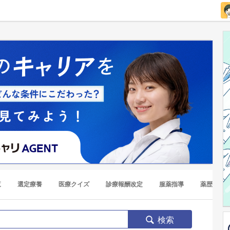
覧
選定療養
医療クイズ
診療報酬改定
服薬指導
薬歴
検索