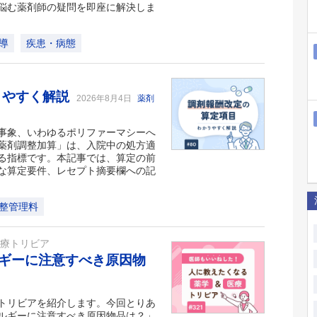
悩む薬剤師の疑問を即座に解決しま
導
疾患・病態
りやすく解説
2026年8月4日
薬剤
事象、いわゆるポリファーマシーへ
薬剤調整加算」は、入院中の処方適
る指標です。本記事では、算定の前
な算定要件、レセプト摘要欄への記
整管理料
医療トリビア
ギーに注意すべき原因物
トリビアを紹介します。今回とりあ
ルギーに注意すべき原因物品は？」