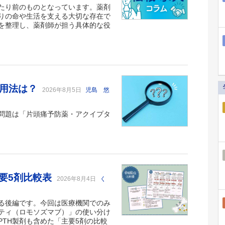
たり前のものとなっています。薬剤
りの命や生活を支える大切な存在で
を整理し、薬剤師が担う具体的な役
い用法は？
2026年8月5日
児島 悠
問題は「片頭痛予防薬・アクイプタ
要5剤比較表
2026年8月4日
く
る後編です。今回は医療機関でのみ
ティ（ロモソズマブ）」の使い分け
TH製剤も含めた「主要5剤の比較