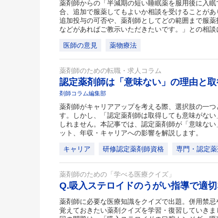
薬剤師からの「半減期の短い睡眠薬を服用後に入眠
合、追加で服薬してもよいか相談を受けることがあ
追加投与の可否や、薬剤師としてどの範囲まで服薬
などがあればご教示いただきたいです。」との相談
医師の意見
薬物療法
薬剤師のための転職・求人コラム
認定薬剤師は「意味ない」の理由と
剤師コラム編集部
薬剤師がキャリアアップを考える際、選択肢の一つ
す。しかし、「認定薬剤師は取得しても意味がない
しれません。本記事では、認定薬剤師が「意味ない
ット、年収・キャリアへの影響を解説します。
キャリア
研修認定薬剤師資格
専門・認定薬
薬剤師のための「学べる医療クイズ」
Q.吸入ステロイドのうがい指導で適
薬剤師に必要な医療知識をクイズで出題。併用禁忌
覚えておきたい薬剤クイズを学習・復習していきま