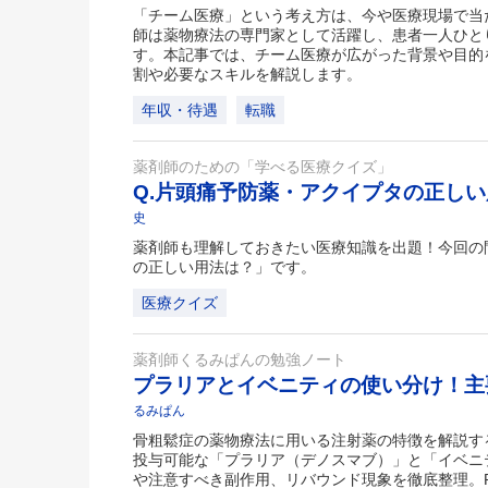
「チーム医療」という考え方は、今や医療現場で当
師は薬物療法の専門家として活躍し、患者一人ひと
す。本記事では、チーム医療が広がった背景や目的
割や必要なスキルを解説します。
年収・待遇
転職
薬剤師のための「学べる医療クイズ」
Q.片頭痛予防薬・アクイプタの正し
史
薬剤師も理解しておきたい医療知識を出題！今回の
の正しい用法は？」です。
医療クイズ
薬剤師くるみぱんの勉強ノート
プラリアとイベニティの使い分け！主
るみぱん
骨粗鬆症の薬物療法に用いる注射薬の特徴を解説す
投与可能な「プラリア（デノスマブ）」と「イベニ
や注意すべき副作用、リバウンド現象を徹底整理。P