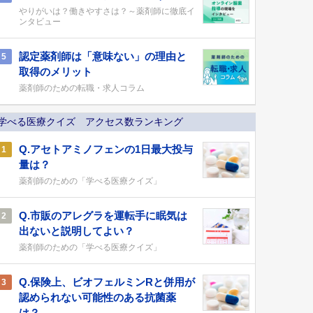
やりがいは？働きやすさは？～薬剤師に徹底イ
ンタビュー
認定薬剤師は「意味ない」の理由と
5
取得のメリット
薬剤師のための転職・求人コラム
学べる医療クイズ アクセス数ランキング
Q.アセトアミノフェンの1日最大投与
1
量は？
薬剤師のための「学べる医療クイズ」
Q.市販のアレグラを運転手に眠気は
2
出ないと説明してよい？
薬剤師のための「学べる医療クイズ」
Q.保険上、ビオフェルミンRと併用が
3
認められない可能性のある抗菌薬
は？