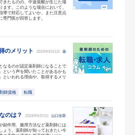
できたものの、中途覚醒が生じた場
ります。このような場合において、
指導で対応してよいか、また注意点
に専門医が回答します。
取得のメリット
2026年8月2日
薬
となるのが認定薬剤師になることで
」という声を聞いたことがあるかも
」といわれる理由や、取得するメリ
剤師資格
転職
切なのは？
2026年8月2日
山口佳蓉
や副作用、服用方法など薬剤師には
しょう。薬剤師が知っておきたい今