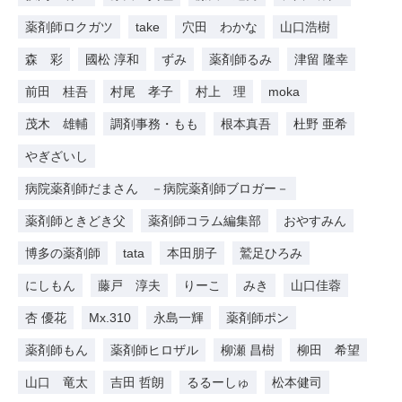
薬剤師ロクガツ
take
穴田 わかな
山口浩樹
森 彩
國松 淳和
ずみ
薬剤師るみ
津留 隆幸
前田 桂吾
村尾 孝子
村上 理
moka
茂木 雄輔
調剤事務・もも
根本真吾
杜野 亜希
やぎざいし
病院薬剤師だまさん －病院薬剤師ブロガー－
薬剤師ときどき父
薬剤師コラム編集部
おやすみん
博多の薬剤師
tata
本田朋子
鷲足ひろみ
にしもん
藤戸 淳夫
りーこ
みき
山口佳蓉
杏 優花
Mx.310
永島一輝
薬剤師ポン
薬剤師もん
薬剤師ヒロザル
柳瀬 昌樹
柳田 希望
山口 竜太
吉田 哲朗
るるーしゅ
松本健司