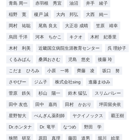
青島 周一
赤羽根 秀宜
油沼
井手 綾子
稲野 寛
榎戸 誠
大内 邦弘
大西 純一
岡村 祐聡
尾島 良太
大正谷 成晴
笠原 靖幸
烏田 千洋
河本 ちかこ
キクオ
木村 妃香里
木村 利美
近畿国立病院生涯教育センター
呉 理紗子
くるみぱん
桑満おさむ
児島 悠史
後藤 玲
こだま ひろみ
小原 一将
齊藤 凌
坂口 努
さやぴー
ジム子
株式会社sing
進藤まゆみ
菅原 鉄矢
杉山 陽一
鈴木 猛弘
スリムバレー
田中 友也
田中 嘉尚
田村 かおり
坪田留央依
星野智大
ぺんぎん薬剤師
ヤクイノックス
覇王樹
Dr.ホンタナ
Dr. 竜平
なつめ
野田 学
狭間 研至
原田 真理
藤田 道男
堀川 絵里