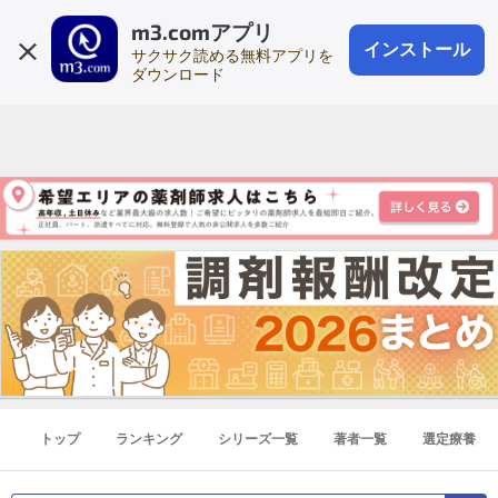
m3.comアプリ
登録1分
会員登録
無料
ログイン
インストール
サクサク読める無料アプリを
ダウンロード
トップ
ランキング
シリーズ一覧
著者一覧
選定療養