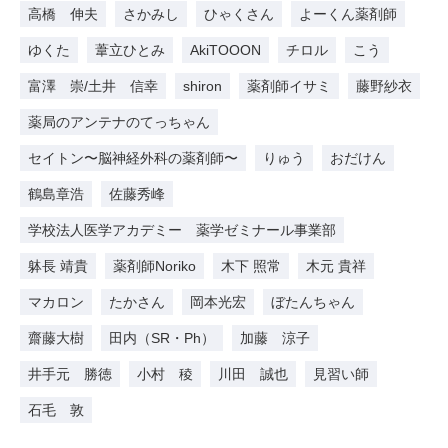
高橋 伸夫
さかみし
ひゃくさん
よーくん薬剤師
ゆくた
葦立ひとみ
AkiTOOON
チロル
こう
富澤 崇/土井 信幸
shiron
薬剤師イサミ
藤野紗衣
薬局のアンテナのてっちゃん
セイトン〜脳神経外科の薬剤師〜
りゅう
おだけん
鶴島章浩
佐藤秀峰
学校法人医学アカデミー 薬学ゼミナール事業部
躰長 靖貴
薬剤師Noriko
木下 照常
木元 貴祥
マカロン
たかさん
岡本光宏
ぼたんちゃん
齋藤大樹
田内（SR・Ph）
加藤 涼子
井手元 勝徳
小村 稜
川田 誠也
見習い師
石毛 敦