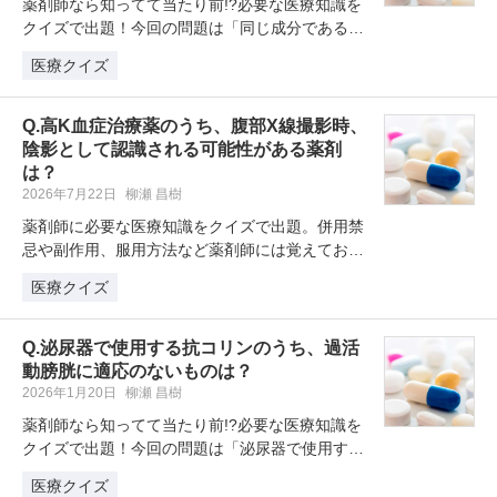
薬剤師なら知ってて当たり前!?必要な医療知識を
クイズで出題！今回の問題は「同じ成分であるマ
ンジャロとゼップバウンド、ゼッ…
医療クイズ
Q.高K血症治療薬のうち、腹部X線撮影時、
陰影として認識される可能性がある薬剤
は？
2026年7月22日
柳瀬 昌樹
薬剤師に必要な医療知識をクイズで出題。併用禁
忌や副作用、服用方法など薬剤師には覚えておき
たい薬剤クイズを学習・復習してい…
医療クイズ
Q.泌尿器で使用する抗コリンのうち、過活
動膀胱に適応のないものは？
2026年1月20日
柳瀬 昌樹
薬剤師なら知ってて当たり前!?必要な医療知識を
クイズで出題！今回の問題は「泌尿器で使用する
抗コリンのうち、過活動膀胱に適…
医療クイズ