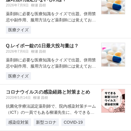
2026年7月9日
柳瀬 昌樹
薬剤師に必要な医療知識をクイズで出題。併用禁
忌や副作用、服用方法など薬剤師には覚えておき
たい薬剤クイズを学習・復習してい…
医療クイズ
Q.レイボー錠の1日最大投与量は？
2026年7月6日
柳瀬 昌樹
薬剤師に必要な医療知識をクイズで出題。併用禁
忌や副作用、服用方法など薬剤師には覚えておき
たい薬剤クイズを学習・復習してい…
医療クイズ
コロナウイルスの感染経路と対策まとめ
2020年5月14日
柳瀬 昌樹
抗菌化学療法認定薬剤師で、院内感染対策チーム
（ICT）の一員でもある柳瀬先生に、今できる新
型コロナウイルス感染症対策につ…
感染症対策
新型コロナ
COVID-19