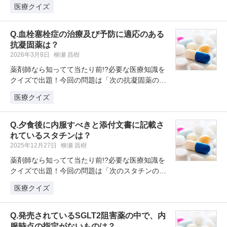
リスク因子ではないものはどれ？…
医療クイズ
Q.血栓塞栓症の治療及び予防に適応のある
抗凝固薬は？
2026年3月8日
柳瀬 昌樹
薬剤師なら知ってて当たり前!?必要な医療知識を
クイズで出題！今回の問題は「次の抗凝固薬のう
ち、血栓塞栓症の治療及び予防に…
医療クイズ
Q.夕食後に内服すべきと添付文書に記載さ
れているスタチンは？
2025年12月27日
柳瀬 昌樹
薬剤師なら知ってて当たり前!?必要な医療知識を
クイズで出題！今回の問題は「次のスタチンの中
で、添付文書上、夕食後と内服時…
医療クイズ
Q.発売されているSGLT2阻害薬の中で、内
服時点の指定がないものは？