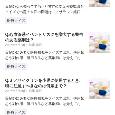
薬剤師なら知ってて当たり前!?必要な医療知識を
クイズで出題！今回の問題は「メサラジン経口剤
の中でクローン病の適応を有して…
医療クイズ
Q.心血管系イベントリスクを増大する警告
のある薬剤は？
2026年6月10日
柳瀬 昌樹
薬剤師に必要な医療知識をクイズで出題。併用禁
忌や副作用、服用方法など薬剤師には覚えておき
たい薬剤クイズを学習・復習してい…
医療クイズ
Q.ミノサイクリンを小児に使用するとき、
特に注意すべきなのは何歳まで？
2026年7月28日
柳瀬 昌樹
薬剤師に必要な医療知識をクイズで出題。併用禁
忌や副作用、服用方法など薬剤師には覚えておき
たい薬剤クイズを学習・復習してい…
医療クイズ