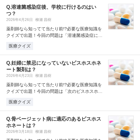
Q.溶連菌感染症後、学校に行けるのはい
つ？
2026年4月26日
柳瀬 昌樹
薬剤師なら知ってて当たり前!?必要な医療知識を
クイズで出題！今回の問題は「溶連菌感染症に罹
患した場合、学校保健安全法にお…
医療クイズ
Q.妊婦に禁忌になっていないビスホスホネ
ート製剤は？
2026年4月23日
柳瀬 昌樹
薬剤師なら知ってて当たり前!?必要な医療知識を
クイズで出題！今回の問題は「次のビスホスホネ
ート製剤のうち、妊婦に禁忌とな…
医療クイズ
Q.骨ベージェット病に適応のあるビスホス
ホネートは？
2026年3月18日
柳瀬 昌樹