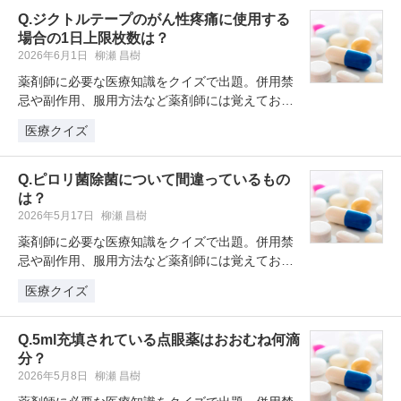
Q.ジクトルテープのがん性疼痛に使用する
場合の1日上限枚数は？
2026年6月1日
柳瀬 昌樹
薬剤師に必要な医療知識をクイズで出題。併用禁
忌や副作用、服用方法など薬剤師には覚えておき
たい薬剤クイズを学習・復習してい…
医療クイズ
Q.ピロリ菌除菌について間違っているもの
は？
2026年5月17日
柳瀬 昌樹
薬剤師に必要な医療知識をクイズで出題。併用禁
忌や副作用、服用方法など薬剤師には覚えておき
たい薬剤クイズを学習・復習してい…
医療クイズ
Q.5ml充填されている点眼薬はおおむね何滴
分？
2026年5月8日
柳瀬 昌樹