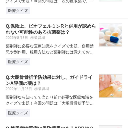
クイズで出題！今回の問題は「次の点眼薬で、冷
蔵庫に保存すべきでないものはど…
医療クイズ
Q.保険上、ビオフェルミンRと併用が認めら
れない可能性のある抗菌薬は？
2026年8月3日
柳瀬 昌樹
薬剤師に必要な医療知識をクイズで出題。併用禁
忌や副作用、服用方法など薬剤師には覚えておき
たい薬剤クイズを学習・復習してい…
医療クイズ
Q.大腿骨骨折予防効果に対し、ガイドライ
ンA評価の薬は？
2022年11月26日
柳瀬 昌樹
薬剤師なら知ってて当たり前!?必要な医療知識を
クイズで出題！今回の問題は「大腿骨骨折予防効
果に対し、ガイドラインA評価の…
医療クイズ