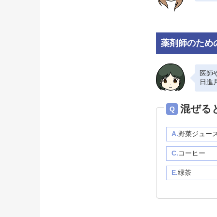
薬剤師のため
医師
日進
混ぜる
Q
A.
野菜ジュー
C.
コーヒー
E.
緑茶