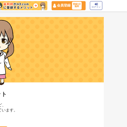
登録1分
会員登録
無料
ログイン
ット
ど、
ています。