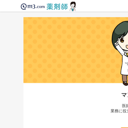
マ
医
業務に役