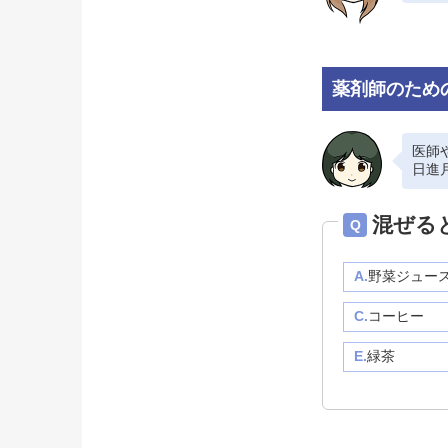
薬剤師のため
医師
日進
混ぜる
Q
A.
野菜ジュー
C.
コーヒー
E.
緑茶