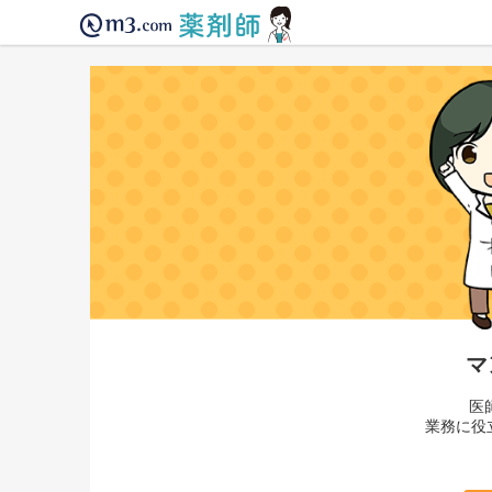
マ
医
業務に役