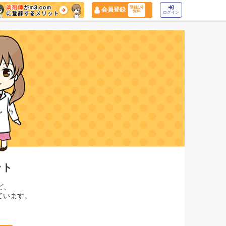
登録1分
会員登録
無料
ログイン
ット
ど、
ています。