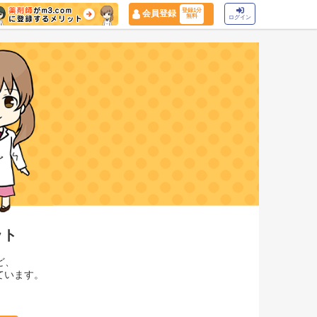
登録1分
会員登録
無料
ログイン
ット
ど、
ています。