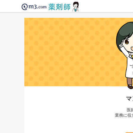
マ
医
業務に役