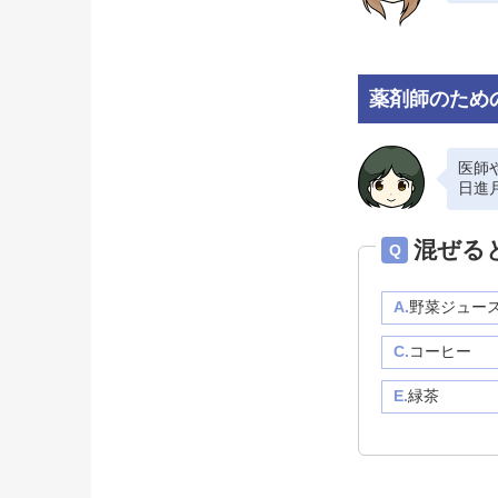
薬剤師のため
医師
日進
混ぜる
Q
A.
野菜ジュー
C.
コーヒー
E.
緑茶