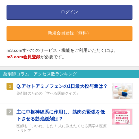
ログイン
新規会員登録（無料）
m3.comすべてのサービス・機能をご利用いただくには、
m3.com会員登録
が必要です。
薬剤師コラム アクセス数ランキング
Q.アセトアミノフェンの1日最大投与量は？
1
薬剤師のための「学べる医療クイズ」
主に中枢神経系に作用し、筋肉の緊張を低
2
下させる筋弛緩剤は？
医師も「いいね」した！ 人に教えたくなる薬学＆医療
トリビア