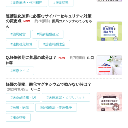
#薬物療法・作用機序
#服薬指導
連携強化加算に必要なサイバーセキュリティ対策
の変更点
約7時間前
薬局のアンテナのてっちゃ
NEW
ん
#薬局経営
#調剤報酬改定
#連携強化加算
#診療報酬改定
Q.妊娠後期に禁忌の成分は？
約7時間前
山口
NEW
佳蓉
#医療クイズ
妊婦の便秘、酸化マグネシウムで効かない時は？
2026年8月5日
りーこ
#医薬品情報・DI
#医療過誤・ヒヤリハット
#疾患・病態
#薬物療法・作用機序
#服薬指導