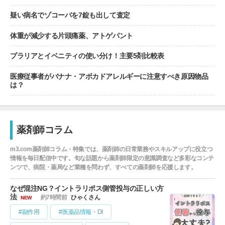
疑い病名でゾコーバを7錠も出して査定
体重が減少する片頭痛薬、アトゲパント
プラリアとイベニティの使い分け！主要5剤比較表
医療従事者がバナナ・アボカドアレルギーに注意すべき原因物品
は？
薬剤師コラム
m3.com薬剤師コラム・特集では、薬剤師の日常業務やスキルアップに役立つ
情報を毎日配信中です。旬な話題から薬剤師限定の意識調査など多彩なコンテ
ンツで、病院・薬局など業種を問わず、すべての薬剤師を応援します。
なぜ混注NG？イントラリポス側管投与の正しい方
法
約7時間前
ひゃくさん
NEW
#副作用
#医薬品情報・DI