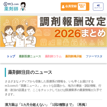
登録1分
会員登録
無料
ログイン
トップ
最新医療ニュース
薬剤師コラム
薬剤師掲示板
ファーマスタイ
薬剤師注目のニュース
さまざまなメディアから収集した医療系の情報を、いち早くお届けする
m3.comの「医療ニュース」。ホットな話題から、地方の事故・訴訟情報、行
政・政治の話題まで、ここをチェックしておけば医療業界の最新情報が入手で
きます。
漢方薬は「1カ月分超えない」「1回2種類まで」〔再掲〕