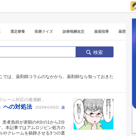
覧
選定療養
医療クイズ
診療報酬改定
服薬指導
薬歴
検索
こでは、薬剤師コラムのなかから、薬剤師なら知っておきた
クレーム対応の最適解」
？」への対処法
2026年6月6日
薬
。患者負担が差額の4分の1から2分
す。本記事ではアムロジピン処方の
ルやクレームを鎮静させる3つの選