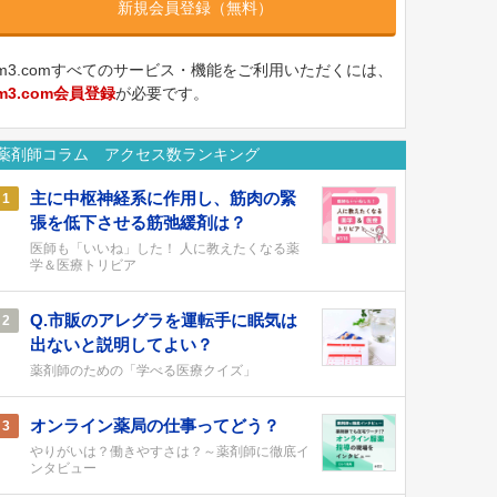
新規会員登録（無料）
m3.comすべてのサービス・機能をご利用いただくには、
m3.com会員登録
が必要です。
薬剤師コラム アクセス数ランキング
主に中枢神経系に作用し、筋肉の緊
1
張を低下させる筋弛緩剤は？
医師も「いいね」した！ 人に教えたくなる薬
学＆医療トリビア
Q.市販のアレグラを運転手に眠気は
2
出ないと説明してよい？
薬剤師のための「学べる医療クイズ」
オンライン薬局の仕事ってどう？
3
やりがいは？働きやすさは？～薬剤師に徹底イ
ンタビュー