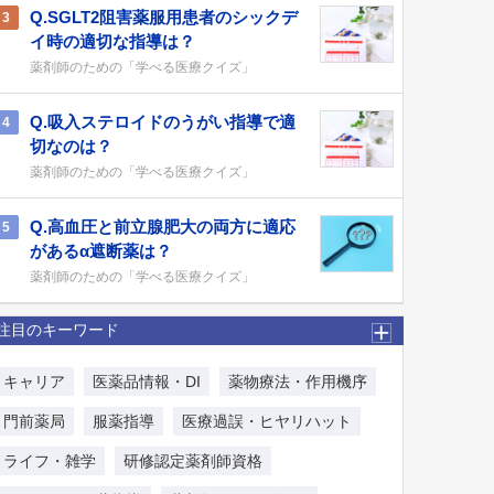
Q.SGLT2阻害薬服用患者のシックデ
3
イ時の適切な指導は？
薬剤師のための「学べる医療クイズ」
Q.吸入ステロイドのうがい指導で適
4
切なのは？
薬剤師のための「学べる医療クイズ」
Q.高血圧と前立腺肥大の両方に適応
5
があるα遮断薬は？
薬剤師のための「学べる医療クイズ」
注目のキーワード
キャリア
医薬品情報・DI
薬物療法・作用機序
門前薬局
服薬指導
医療過誤・ヒヤリハット
ライフ・雑学
研修認定薬剤師資格