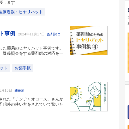
授します！
医療過誤・ヒヤリハット
ット事例
2024年11月17日
薬剤師コ
った薬局のヒヤリハット事例です。
、疑義照会をする薬剤師の対応を一
ット
お薬手帳
11月16日
shiron
された「チンヂャオロース」さんか
予想外の使い方をされていて驚いた