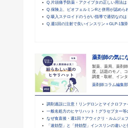
Q.片頭痛予防薬・アクイプタの正しい用法は
Q.保険上、ビオフェルミンRと併用が認めら
Q.吸入ステロイドのうがい指導で適切なのは
Q.週1回の注射で良いインスリン＋GLP-1製
薬剤師の気に
製薬、薬局、薬剤師
度、話題のモノ、コ
調査・取材、インタ
薬剤師コラム編集部
調剤過誤に注意！リンデロンとマイクロファ
一般名処方のヒヤリハット！グラセプター等
なぜ食直後・週1回？アウィクリ・ルムジェ
「速効型」と「持効型」インスリンの違いと