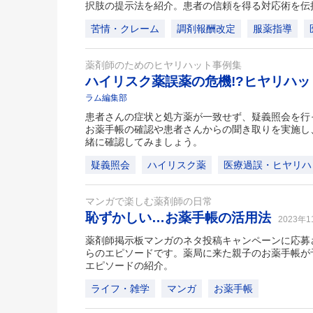
択肢の提示法を紹介。患者の信頼を得る対応術を伝
苦情・クレーム
調剤報酬改定
服薬指導
薬剤師のためのヒヤリハット事例集
ハイリスク薬誤薬の危機!?ヒヤリハ
ラム編集部
患者さんの症状と処方薬が一致せず、疑義照会を行
お薬手帳の確認や患者さんからの聞き取りを実施し
緒に確認してみましょう。
疑義照会
ハイリスク薬
医療過誤・ヒヤリハ
マンガで楽しむ薬剤師の日常
恥ずかしい…お薬手帳の活用法
2023年
薬剤師掲示板マンガのネタ投稿キャンペーンに応募
らのエピソードです。薬局に来た親子のお薬手帳が
エピソードの紹介。
ライフ・雑学
マンガ
お薬手帳