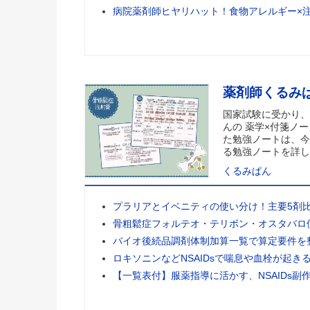
病院薬剤師ヒヤリハット！食物アレルギー×
薬剤師くるみ
国家試験に受かり、
んの 薬学×付箋ノー
た勉強ノートは、今
る勉強ノートを詳し
くるみぱん
プラリアとイベニティの使い分け！主要5剤
骨粗鬆症フォルテオ・テリボン・オスタバロ
バイオ後続品調剤体制加算一覧で算定要件を
ロキソニンなどNSAIDsで喘息や血栓が起き
【一覧表付】服薬指導に活かす、NSAIDs副