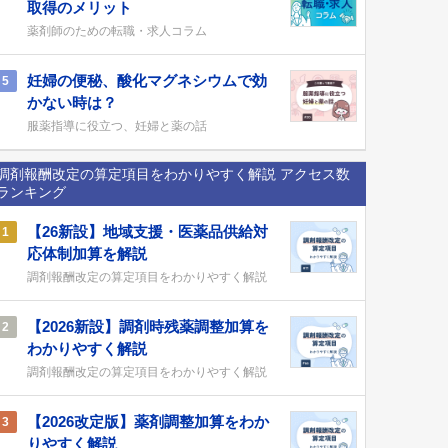
取得のメリット
薬剤師のための転職・求人コラム
妊婦の便秘、酸化マグネシウムで効
5
かない時は？
服薬指導に役立つ、妊婦と薬の話
調剤報酬改定の算定項目をわかりやすく解説 アクセス数
ランキング
【26新設】地域支援・医薬品供給対
1
応体制加算を解説
調剤報酬改定の算定項目をわかりやすく解説
【2026新設】調剤時残薬調整加算を
2
わかりやすく解説
調剤報酬改定の算定項目をわかりやすく解説
【2026改定版】薬剤調整加算をわか
3
りやすく解説