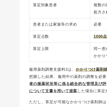
算定対象患者
複数の
処方さ
患者または家族等の求め
必要
算定点数
1000点
算定上限
同一患
かかり
服用薬剤調整支援料2は、
かかりつけ薬剤
把握した結果、服用中の薬剤の調整を必要
者の服薬状況等に係る総合的な管理及び評
について文書を用いて提案
した場合に算定
ただし、算定が可能なかかりつけ薬剤師は