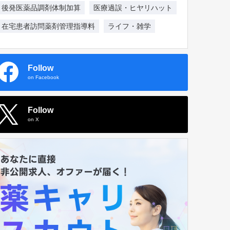
後発医薬品調剤体制加算
医療過誤・ヒヤリハット
在宅患者訪問薬剤管理指導料
ライフ・雑学
Follow
on Facebook
Follow
on X