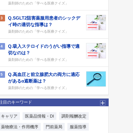
薬剤師のための「学べる医療クイズ」
Q.SGLT2阻害薬服用患者のシックデ
3
イ時の適切な指導は？
薬剤師のための「学べる医療クイズ」
Q.吸入ステロイドのうがい指導で適
4
切なのは？
薬剤師のための「学べる医療クイズ」
Q.高血圧と前立腺肥大の両方に適応
5
があるα遮断薬は？
薬剤師のための「学べる医療クイズ」
注目のキーワード
キャリア
医薬品情報・DI
調剤報酬改定
薬物療法・作用機序
門前薬局
服薬指導