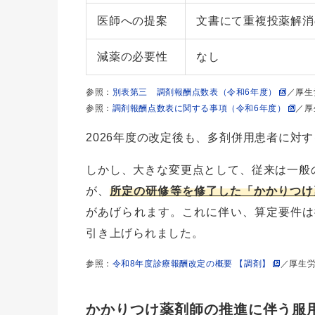
医師への提案
文書にて重複投薬解消
減薬の必要性
なし
参照：
別表第三 調剤報酬点数表（令和6年度）
／厚生
参照：
調剤報酬点数表に関する事項（令和6年度）
／厚
2026年度の改定後も、多剤併用患者に対
しかし、大きな変更点として、従来は一般
が、
所定の研修等を修了した「かかりつけ
があげられます。これに伴い、算定要件は従
引き上げられました。
参照：
令和8年度診療報酬改定の概要 【調剤】
／厚生
かかりつけ薬剤師の推進に伴う服