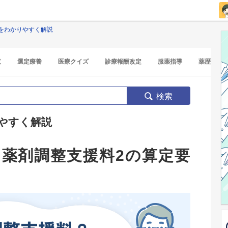
をわかりやすく解説
覧
選定療養
医療クイズ
診療報酬改定
服薬指導
薬歴
検索
やすく解説
用薬剤調整支援料2の算定要