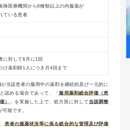
保険医療機関から6種類以上の内服薬が
れている患者
者に対して6月に1回
つけ薬剤師1人につき月4回まで
師
が当該患者の服用中の薬剤を継続的及び一元的に
と認める場合であって、「
服用薬剤総合評価
（患
価）
」を実施した上で、処方医に対して
当該調整
が可能です。
、
患者の服薬状況等に係る総合的な管理及び評価