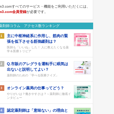
m3.comすべてのサービス・機能をご利用いただくには、
m3.com会員登録
が必要です。
薬剤師コラム アクセス数ランキング
主に中枢神経系に作用し、筋肉の緊
1
張を低下させる筋弛緩剤は？
医師も「いいね」した！ 人に教えたくなる薬
学＆医療トリビア
Q.市販のアレグラを運転手に眠気は
2
出ないと説明してよい？
薬剤師のための「学べる医療クイズ」
オンライン薬局の仕事ってどう？
3
やりがいは？働きやすさは？～薬剤師に徹底イ
ンタビュー
認定薬剤師は「意味ない」の理由と
4