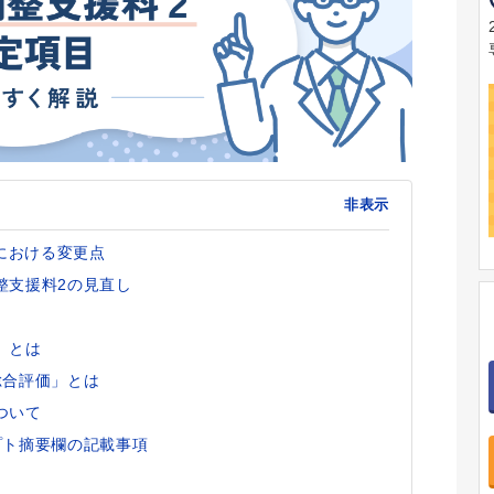
非表示
定における変更点
整支援料2の見直し
」とは
総合評価」とは
ついて
プト摘要欄の記載事項