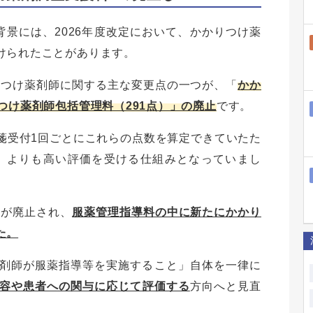
景には、2026年度改定において、かかりつけ薬
けられたことがあります。
りつけ薬剤師に関する主な変更点の一つが、「
かか
つけ薬剤師包括管理料（291点）」の廃止
です。
箋受付1回ごとにこれらの点数を算定できていたた
点）よりも高い評価を受ける仕組みとなっていまし
目が廃止され、
服薬管理指導料の中に新たにかかり
た。
剤師が服薬指導等を実施すること」自体を一律に
容や患者への関与に応じて評価する
方向へと見直