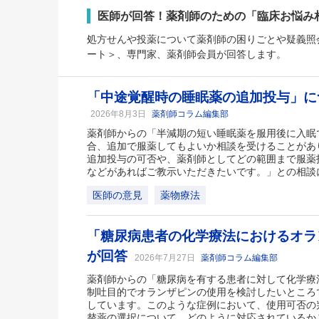
医師が回答！薬剤師のための「臨床お悩み
処方せんや投薬について薬剤師の困りごとや疑義照会
ート＞、専門家、薬剤師会員が回答します。
「中途覚醒時の睡眠薬の追加投与」に
2026年8月3日
薬剤師コラム編集部
薬剤師からの「半減期の短い睡眠薬を服用後に入眠
合、追加で服薬してもよいか相談を受けることがあ
追加投与の可否や、薬剤師としてどの範囲まで服薬
などがあればご教示いただきたいです。」との相談
医師の意見
薬物療法
「糖尿病患者の化学療法におけるオラ
が回答
2026年7月27日
薬剤師コラム編集部
薬剤師からの「糖尿病を有する患者に対して化学療
制吐目的でオランザピンの使用を検討したいところ
しています。このような症例において、使用可否の
替薬の選択について、どのように対応されているか