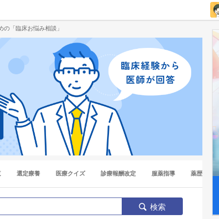
めの「臨床お悩み相談」
覧
選定療養
医療クイズ
診療報酬改定
服薬指導
薬歴
検索