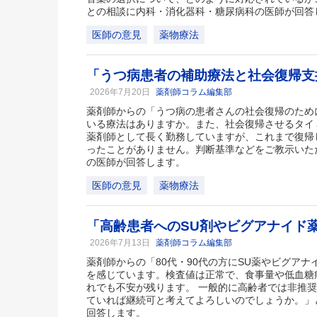
との相談に内科・消化器科・糖尿病科の医師が回答
医師の意見
薬物療法
「うつ病患者の補助療法と社会復帰支
2026年7月20日
薬剤師コラム編集部
薬剤師からの「うつ病の患者さんの社会復帰のため
いる療法はありますか。また、社会復帰させるタイ
薬剤師として長く勤務していますが、これまで復帰
ったことがありません。判断基準などをご教示いた
の医師が回答します。
医師の意見
薬物療法
「高齢患者へのSU剤やビグアナイド
2026年7月13日
薬剤師コラム編集部
薬剤師からの「80代・90代の方にSU薬やビグア
を感じています。検査値は正常で、食事量や低血糖
れでも不安が残ります。 一般的に高齢者では非推
ていれば継続可と考えてよろしいのでしょうか。」
回答します。