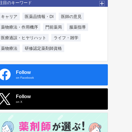
注目のキーワード
キャリア
医薬品情報・DI
医師の意見
薬物療法・作用機序
門前薬局
服薬指導
医療過誤・ヒヤリハット
ライフ・雑学
薬物療法
研修認定薬剤師資格
Follow
on Facebook
Follow
on X