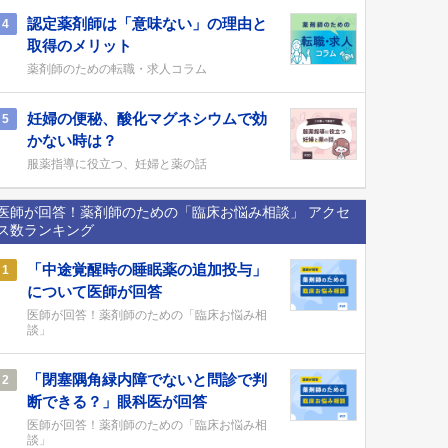
認定薬剤師は「意味ない」の理由と
4
取得のメリット
薬剤師のための転職・求人コラム
妊婦の便秘、酸化マグネシウムで効
5
かない時は？
服薬指導に役立つ、妊婦と薬の話
医師が回答！薬剤師のための「臨床お悩み相談」 アクセ
ス数ランキング
「中途覚醒時の睡眠薬の追加投与」
1
について医師が回答
医師が回答！薬剤師のための「臨床お悩み相
談」
「閉塞隅角緑内障でないと問診で判
2
断できる？」眼科医が回答
医師が回答！薬剤師のための「臨床お悩み相
談」