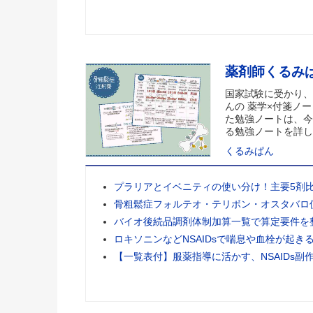
薬剤師くるみ
国家試験に受かり、
んの 薬学×付箋ノー
た勉強ノートは、今
る勉強ノートを詳し
くるみぱん
プラリアとイベニティの使い分け！主要5剤
骨粗鬆症フォルテオ・テリボン・オスタバロ
バイオ後続品調剤体制加算一覧で算定要件を
ロキソニンなどNSAIDsで喘息や血栓が起き
【一覧表付】服薬指導に活かす、NSAIDs副