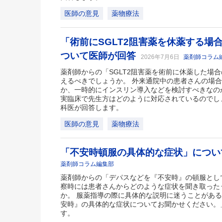
医師の意見
薬物療法
「術前にSGLT2阻害薬を休薬する場
ついて医師が回答
2026年7月6日
薬剤師コラム
薬剤師からの「SGLT2阻害薬を術前に休薬した場
えるべきでしょうか。 外来通院中の患者さんの場
か、一時的にインスリン導入などを検討すべきなの
実臨床で先生方はどのように対応されているのでし
科医が回答します。
医師の意見
薬物療法
「不安時頓服の具体的な症状」につ
薬剤師コラム編集部
薬剤師からの「デパスなどを『不安時』の頓服とし
察時には患者さんからどのような症状を聞き取った
か。 服薬指導の際に具体的な説明に迷うことがあ
安時』の具体的な症状についてお聞かせください。
す。