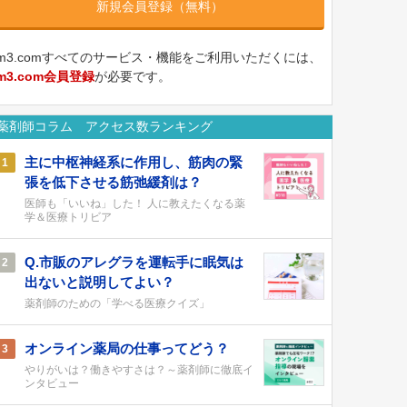
新規会員登録（無料）
m3.comすべてのサービス・機能をご利用いただくには、
m3.com会員登録
が必要です。
薬剤師コラム アクセス数ランキング
主に中枢神経系に作用し、筋肉の緊
1
張を低下させる筋弛緩剤は？
医師も「いいね」した！ 人に教えたくなる薬
学＆医療トリビア
Q.市販のアレグラを運転手に眠気は
2
出ないと説明してよい？
薬剤師のための「学べる医療クイズ」
オンライン薬局の仕事ってどう？
3
やりがいは？働きやすさは？～薬剤師に徹底イ
ンタビュー