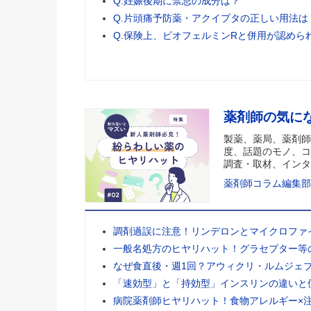
Q.妊娠後期に禁忌の成分は？
Q.片頭痛予防薬・アクイプタの正しい用法は
Q.保険上、ビオフェルミンRと併用が認めら
薬剤師の気に
製薬、薬局、薬剤師
度、話題のモノ、コ
調査・取材、インタ
薬剤師コラム編集部
調剤過誤に注意！リンデロンとマイクロファ
一般名処方のヒヤリハット！グラセプター等
なぜ食直後・週1回？アウィクリ・ルムジェ
「速効型」と「持効型」インスリンの違いと
病院薬剤師ヒヤリハット！食物アレルギー×