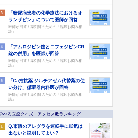
「糖尿病患者の化学療法におけるオ
3
ランザピン」について医師が回答
医師が回答！薬剤師のための「臨床お悩み相
談」
「アムロジピン錠とニフェジピンCR
4
錠の併用」を医師が回答
医師が回答！薬剤師のための「臨床お悩み相
談」
「Ca拮抗薬 ジルチアゼム代替薬の使
5
い分け」循環器内科医が回答
医師が回答！薬剤師のための「臨床お悩み相
談」
学べる医療クイズ アクセス数ランキング
Q.市販のアレグラを運転手に眠気は
1
出ないと説明してよい？