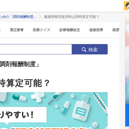
ための「調剤報酬制度」
服薬情報等提供料は同時算定可能？
覧
選定療養
医療クイズ
診療報酬改定
服薬指導
薬歴
検索
調剤報酬制度」
時算定可能？