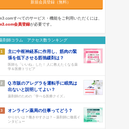
新規会員登録（無料）
m3.comすべてのサービス・機能をご利用いただくには、
m3.com会員登録
が必要です。
薬剤師コラム アクセス数ランキング
主に中枢神経系に作用し、筋肉の緊
1
張を低下させる筋弛緩剤は？
医師も「いいね」した！ 人に教えたくなる薬
学＆医療トリビア
Q.市販のアレグラを運転手に眠気は
2
出ないと説明してよい？
薬剤師のための「学べる医療クイズ」
オンライン薬局の仕事ってどう？
3
やりがいは？働きやすさは？～薬剤師に徹底イ
ンタビュー