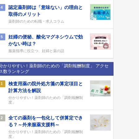
認定薬剤師は「意味ない」の理由と
4
取得のメリット
薬剤師のための転職・求人コラム
妊婦の便秘、酸化マグネシウムで効
5
かない時は？
服薬指導に役立つ、妊婦と薬の話
分かりやすい！薬剤師のための「調剤報酬制度」 アクセ
ス数ランキング
検査用薬の院外処方箋の算定項目と
1
計算方法を解説
分かりやすい！薬剤師のための「調剤報酬制
度」
全ての薬剤を一包化して併算定でき
2
る？～外来服薬支援料～
分かりやすい！薬剤師のための「調剤報酬制
度」