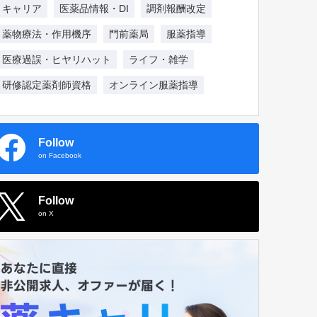
キャリア
医薬品情報・DI
調剤報酬改定
薬物療法・作用機序
門前薬局
服薬指導
医療過誤・ヒヤリハット
ライフ・雑学
研修認定薬剤師資格
オンライン服薬指導
Follow
on Facebook
Follow
on X