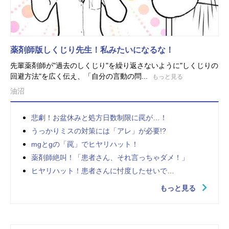
薬剤師版しくじり先生！私みたいになるな！
先輩薬剤師が"過去のしくじり"を繰り返さないように"しくじりの
回避方法"を広く伝え、「自分の言動の問...
もっと見る
油沼
悲劇！お盆休みと処方日数制限に罠が…！
うっかりミスの対策には「アレ」が必要!?
mgとgの「罠」でヒヤリハット！
薬剤師絶叫！「患者さん、それ言っちゃダメ！」
ヒヤリハット！患者さんに忖度したせいで…
もっと見る