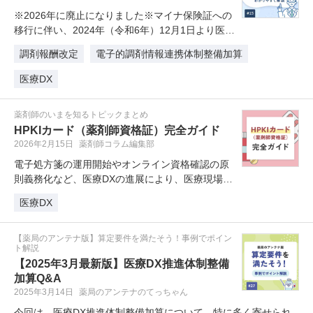
※2026年に廃止になりました※マイナ保険証への
移行に伴い、2024年（令和6年）12月1日より医療
情報取得加算の算定点…
調剤報酬改定
電子的調剤情報連携体制整備加算
医療DX
薬剤師のいまを知るトピックまとめ
HPKIカード（薬剤師資格証）完全ガイド
2026年2月15日
薬剤師コラム編集部
電子処方箋の運用開始やオンライン資格確認の原
則義務化など、医療DXの進展により、医療現場を
取り巻く環境は大きく変化してい…
医療DX
【薬局のアンテナ版】算定要件を満たそう！事例でポイン
ト解説
【2025年3月最新版】医療DX推進体制整備
加算Q&A
2025年3月14日
薬局のアンテナのてっちゃん
今回は、医療DX推進体制整備加算について、特に多く寄せられ