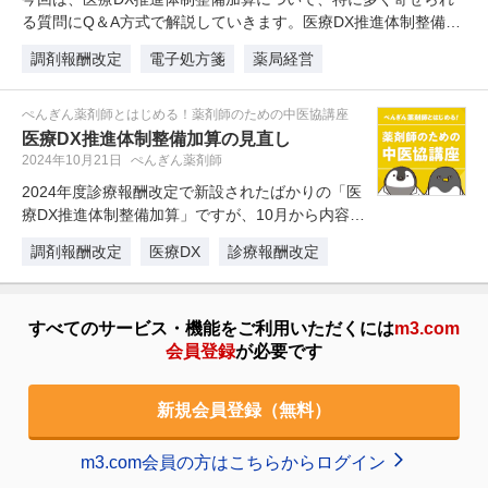
る質問にQ＆A方式で解説していきます。医療DX推進体制整備加
算…
調剤報酬改定
電子処方箋
薬局経営
ぺんぎん薬剤師とはじめる！薬剤師のための中医協講座
医療DX推進体制整備加算の見直し
2024年10月21日
ぺんぎん薬剤師
2024年度診療報酬改定で新設されたばかりの「医
療DX推進体制整備加算」ですが、10月から内容が
変更されることになりまし…
調剤報酬改定
医療DX
診療報酬改定
すべてのサービス・機能をご利用いただくには
m3.com
会員登録
が必要です
新規会員登録（無料）
m3.com会員の方はこちらからログイン