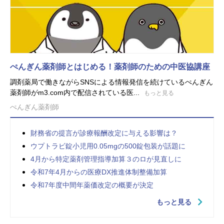
ぺんぎん薬剤師とはじめる！薬剤師のための中医協講座
調剤薬局で働きながらSNSによる情報発信を続けているぺんぎん
薬剤師がm3.com内で配信されている医...
もっと見る
ぺんぎん薬剤師
財務省の提言が診療報酬改定に与える影響は？
ウプトラビ錠小児用0.05mgの500錠包装が話題に
4月から特定薬剤管理指導加算３のロが見直しに
令和7年4月からの医療DX推進体制整備加算
令和7年度中間年薬価改定の概要が決定
もっと見る