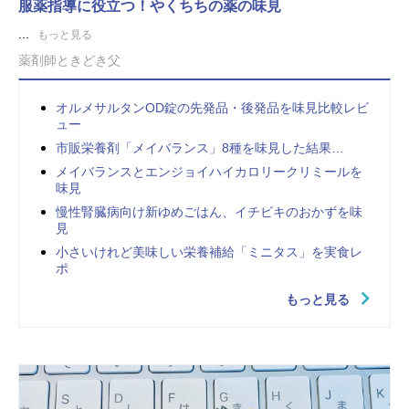
服薬指導に役立つ！やくちちの薬の味見
...
もっと見る
薬剤師ときどき父
オルメサルタンOD錠の先発品・後発品を味見比較レビ
ュー
市販栄養剤「メイバランス」8種を味見した結果…
メイバランスとエンジョイハイカロリークリミールを
味見
慢性腎臓病向け新ゆめごはん、イチビキのおかずを味
見
小さいけれど美味しい栄養補給「ミニタス」を実食レ
ポ
もっと見る