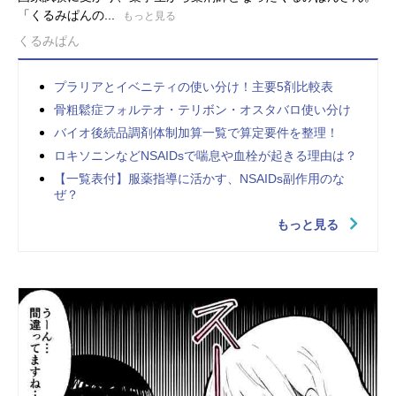
「くるみぱんの...
もっと見る
くるみぱん
プラリアとイベニティの使い分け！主要5剤比較表
骨粗鬆症フォルテオ・テリボン・オスタバロ使い分け
バイオ後続品調剤体制加算一覧で算定要件を整理！
ロキソニンなどNSAIDsで喘息や血栓が起きる理由は？
【一覧表付】服薬指導に活かす、NSAIDs副作用のな
ぜ？
もっと見る