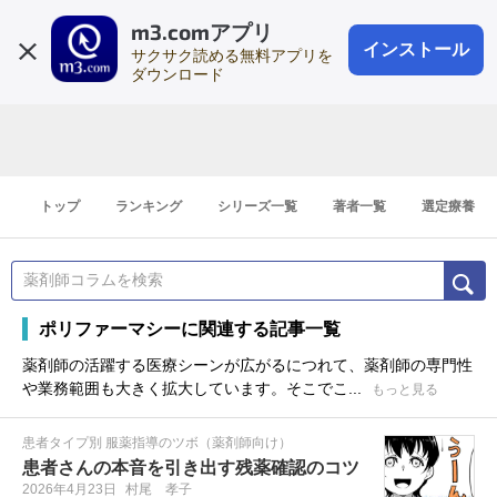
m3.comアプリ
登録1分
会員登録
無料
ログイン
インストール
サクサク読める無料アプリを
ダウンロード
トップ
ランキング
シリーズ一覧
著者一覧
選定療養
ポリファーマシーに関連する記事一覧
薬剤師の活躍する医療シーンが広がるにつれて、薬剤師の専門性
や業務範囲も大きく拡大しています。そこでこ...
もっと見る
患者タイプ別 服薬指導のツボ（薬剤師向け）
患者さんの本音を引き出す残薬確認のコツ
2026年4月23日
村尾 孝子