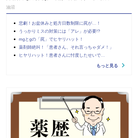
油沼
悲劇！お盆休みと処方日数制限に罠が…！
うっかりミスの対策には「アレ」が必要!?
mgとgの「罠」でヒヤリハット！
薬剤師絶叫！「患者さん、それ言っちゃダメ！」
ヒヤリハット！患者さんに忖度したせいで…
もっと見る