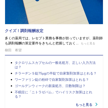
クイズ！調剤報酬改定
多くの薬局では、レセプト業務を事務が担っていますが、薬剤師
も調剤報酬の算定要件をきちんと把握しておく...
もっと見る
柳田 希望
タクロリムスカプセルの一般名処方、正しい入力方法
は？
チラーヂンＳ錠75µgの半錠で自家製剤加算はとれる？
ワーファリン錠の粉砕で自家製剤加算はとれる？
ゴールデンウィークの新薬処方、日数制限は？
不眠症に「ニトラゼパム」でハイリスク加算はとれ
る？
もっと見る