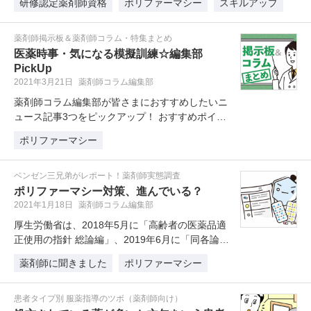
研修認定薬剤師資格
ポリファーマシー
スキルアップ
薬剤師掲示板＆薬剤師コラム・特集まとめ
医薬時事・気になる模擬訓練☆編集部
PickUp
2021年3月21日
薬剤師コラム編集部
薬剤師コラム編集部が皆さまにおすすめしたいニ
ュース記事3つをピックアップ！ おすすめポイン
トと一緒にお届けいたします。
ポリファーマシー
ベンゼン三兄弟がレポート！薬剤師実態調査
ポリファーマシー対策、進んでいる？
2021年1月18日
薬剤師コラム編集部
厚生労働省は、2018年5月に「高齢者の医薬品適
正使用の指針 総論編」、2019年6月に「同各論
（療養環境別）」を公表し…
薬剤師に聞きました
ポリファーマシー
患者タイプ別 服薬指導のツボ（薬剤師向け）