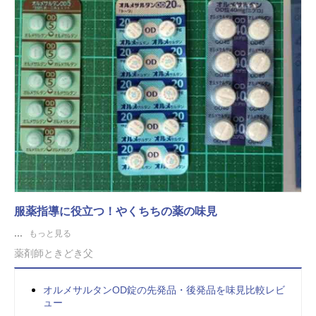
服薬指導に役立つ！やくちちの薬の味見
...
もっと見る
薬剤師ときどき父
オルメサルタンOD錠の先発品・後発品を味見比較レビ
ュー