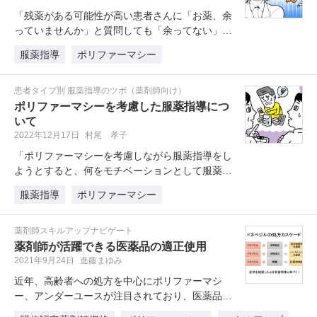
「残薬がある可能性が高い患者さんに「お薬、余
っていませんか」と質問しても「余ってない」と
返されるのですが、上手な聞き出し…
服薬指導
ポリファーマシー
患者タイプ別 服薬指導のツボ（薬剤師向け）
ポリファーマシーを考慮した服薬指導につ
いて
2022年12月17日
村尾 孝子
「ポリファーマシーを考慮しながら服薬指導をし
ようとすると、何をモチベーションとして服薬指
導したらよいのか悩んでしまいます…
服薬指導
ポリファーマシー
薬剤師スキルアップナビゲート
薬剤師が活躍できる医薬品の適正使用
2021年9月24日
進藤まゆみ
近年、高齢者への処方を中心にポリファーマシ
ー、アンダーユースが注目されており、医薬品の
適正使用について薬剤師の活躍の場が…