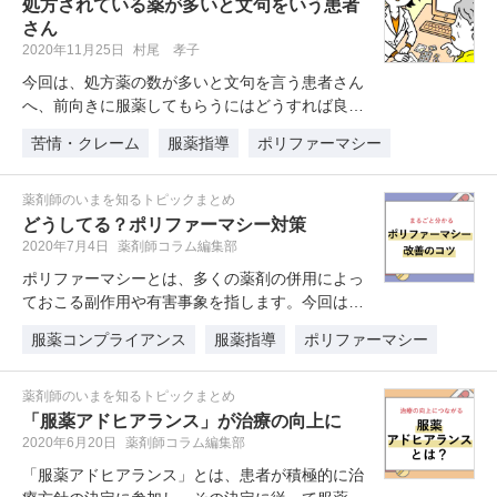
処方されている薬が多いと文句をいう患者
さん
2020年11月25日
村尾 孝子
今回は、処方薬の数が多いと文句を言う患者さん
へ、前向きに服薬してもらうにはどうすれば良い
か村尾先生がアドバイスします。 …
苦情・クレーム
服薬指導
ポリファーマシー
薬剤師のいまを知るトピックまとめ
どうしてる？ポリファーマシー対策
2020年7月4日
薬剤師コラム編集部
ポリファーマシーとは、多くの薬剤の併用によっ
ておこる副作用や有害事象を指します。今回は、
医師・薬剤師双方の立場から、ポリ…
服薬コンプライアンス
服薬指導
ポリファーマシー
薬剤師のいまを知るトピックまとめ
「服薬アドヒアランス」が治療の向上に
2020年6月20日
薬剤師コラム編集部
「服薬アドヒアランス」とは、患者が積極的に治