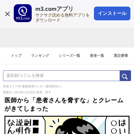
m3.comアプリ
登録1分
会員登録
無料
ログイン
インストール
サクサク読める無料アプリを
ダウンロード
トップ
ランキング
シリーズ一覧
著者一覧
選定療養
患者タイプ別 服薬指導のツボ（薬剤師向け）
更新日: 2023年1月18日
村尾 孝子
医師から「患者さんを脅すな」とクレーム
がきてしまった