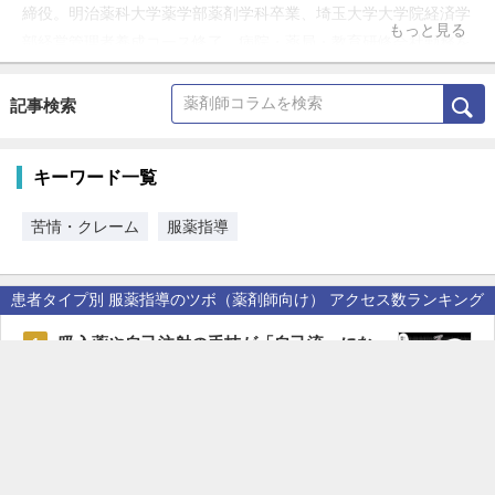
締役。明治薬科大学薬学部薬剤学科卒業、埼玉大学大学院経済学
もっと見る
部経営管理者養成コース修了、病院・薬局・教育研修会社勤務を
経て現職。
記事検索
キーワード一覧
苦情・クレーム
服薬指導
患者タイプ別 服薬指導のツボ（薬剤師向け） アクセス数ランキング
吸入薬や自己注射の手技が「自己流」にな
1
ってしまっている患者さん
患者タイプ別 服薬指導のツボ（薬剤師向け）
薬局でのマイナ保険証の利用率を上げたい
2
患者タイプ別 服薬指導のツボ（薬剤師向け）