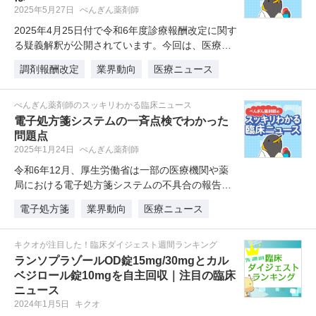
2025年5月27日
ぺんぎん薬剤師
2025年4月25日付で令和6年度診療報酬改定に関す
る疑義解釈が公開されています。今回は、医療DX
推進体制整備加算が中心…
調剤報酬改定
業界動向
医療ニュース
ぺんぎん薬剤師のスッキリわかる臨床ニュース
電子処方箋システムの一斉点検でわかった
問題点
2025年1月24日
ぺんぎん薬剤師
令和6年12月、厚生労働省は一部の医療機関や薬
局における電子処方箋システムの不具合の報告を
受け、電子処方箋の発行を停止し…
電子処方箋
業界動向
医療ニュース
キクオが注目した！臨床ダイジェスト週間ランキング
ランソプラゾールOD錠15mg/30mgとカル
ベジロール錠10mgを自主回収｜注目の臨床
ニュース
2024年1月5日
キクオ