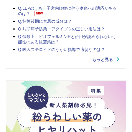
Q.LEPのうち、子宮内膜症に伴う疼痛への適応がある
のは？
NEW
Q.妊娠後期に禁忌の成分は？
Q.片頭痛予防薬・アクイプタの正しい用法は？
Q.保険上、ビオフェルミンRと併用が認められない可
能性のある抗菌薬は？
Q.吸入ステロイドのうがい指導で適切なのは？
もっと見る