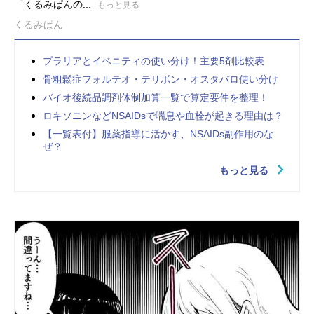
「くるみぱんの...
もっと見る
くるみぱん
プラリアとイベニティの使い分け！主要5剤比較表
骨粗鬆症フォルテオ・テリボン・オスタバロ使い分け
バイオ後続品調剤体制加算一覧で算定要件を整理！
ロキソニンなどNSAIDsで喘息や血栓が起きる理由は？
【一覧表付】服薬指導に活かす、NSAIDs副作用のな
ぜ？
もっと見る