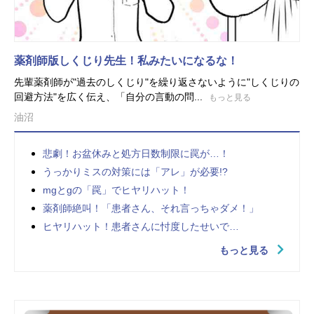
薬剤師版しくじり先生！私みたいになるな！
先輩薬剤師が"過去のしくじり"を繰り返さないように"しくじりの
回避方法"を広く伝え、「自分の言動の問...
もっと見る
油沼
悲劇！お盆休みと処方日数制限に罠が…！
うっかりミスの対策には「アレ」が必要!?
mgとgの「罠」でヒヤリハット！
薬剤師絶叫！「患者さん、それ言っちゃダメ！」
ヒヤリハット！患者さんに忖度したせいで…
もっと見る