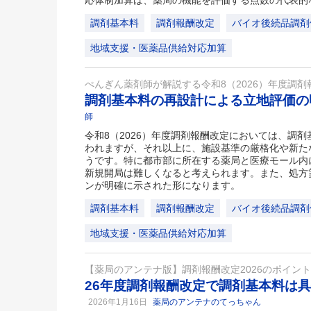
応体制加算は、薬局の機能を評価する点数の代表的
調剤基本料
調剤報酬改定
バイオ後続品調剤
地域支援・医薬品供給対応加算
ぺんぎん薬剤師が解説する令和8（2026）年度調剤
調剤基本料の再設計による立地評価
師
令和8（2026）年度調剤報酬改定においては、調
われますが、それ以上に、施設基準の厳格化や新た
うです。特に都市部に所在する薬局と医療モール内
新規開局は難しくなると考えられます。また、処方
ンが明確に示された形になります。
調剤基本料
調剤報酬改定
バイオ後続品調剤
地域支援・医薬品供給対応加算
【薬局のアンテナ版】調剤報酬改定2026のポイン
26年度調剤報酬改定で調剤基本料は
2026年1月16日
薬局のアンテナのてっちゃん