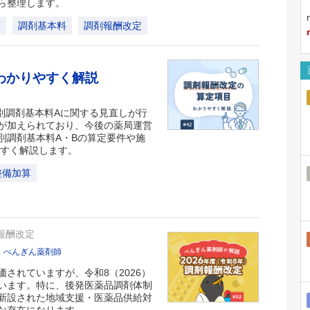
ら整理します。
算
調剤基本料
調剤報酬改定
わかりやすく解説
特別調剤基本料Aに関する見直しが行
が加えられており、今後の薬局運営
別調剤基本料A・Bの算定要件や施
やすく解説します。
整備加算
報酬改定
ぺんぎん薬剤師
されていますが、令和8（2026）
います。特に、後発医薬品調剤体制
新設された地域支援・医薬品供給対