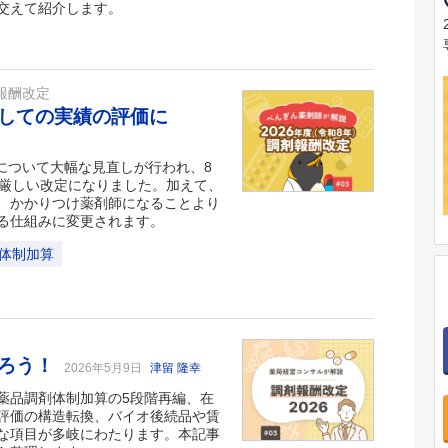
交えて紹介します。
報酬改定
しての実績の評価に
料について大幅な見直しが行われ、8
り厳しい改定になりました。加えて、
、かかりつけ薬剤師になることより
る仕組みに変更されます。
体制加算
かろう！
2026年5月9日
津留 隆幸
薬品調剤体制加算の5段階再編、在
評価の構造転換、バイオ後続品や賃
な項目が多岐にわたります。本記事