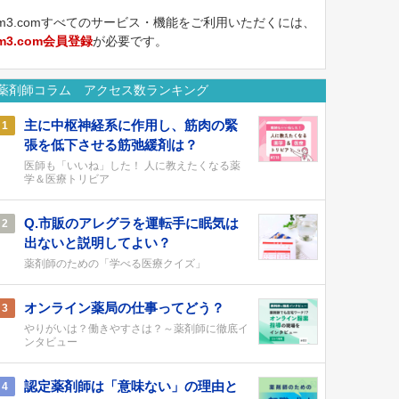
m3.comすべてのサービス・機能をご利用いただくには、
m3.com会員登録
が必要です。
薬剤師コラム アクセス数ランキング
主に中枢神経系に作用し、筋肉の緊
1
張を低下させる筋弛緩剤は？
医師も「いいね」した！ 人に教えたくなる薬
学＆医療トリビア
Q.市販のアレグラを運転手に眠気は
2
出ないと説明してよい？
薬剤師のための「学べる医療クイズ」
オンライン薬局の仕事ってどう？
3
やりがいは？働きやすさは？～薬剤師に徹底イ
ンタビュー
認定薬剤師は「意味ない」の理由と
4