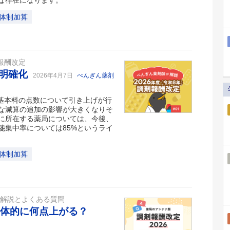
な存在になります。
体制加算
報酬改定
の明確化
2026年4月7日
ぺんぎん薬剤
剤基本料の点数について引き上げが行
な減算の追加の影響が大きくなりそ
に所在する薬局については、今後、
箋集中率については85%というライ
体制加算
ト解説とよくある質問
具体的に何点上がる？