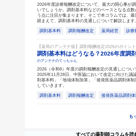
2026年度診療報酬改定について、最大の関心事が
いでしょうか。調剤基本料などのベースとなる点数
う点に注目が集まります。そこで本コラムでは、最新
踏まえて、調剤基本料の見通しについて解説します
調剤基本料
調剤報酬改定
薬局経営
診療
【薬局のアンテナ版】調剤報酬改定2026のポイン
調剤基本料はどうなる？2026年度調
のアンテナのてっちゃん
2026（令和8）年度の調剤報酬改定の見通しにつ
2025年11月28日、中医協において改定に向けた
剤基本料」「地域体制加算」「後発医薬品調剤体制
していきます。
調剤基本料
調剤報酬改定
後発医薬品調剤体
も
すべての薬剤師コラムを読む