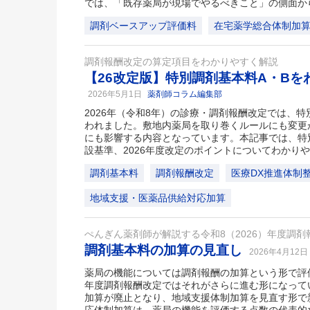
では、「既存薬局が現場でやるべきこと」の側面か
調剤ベースアップ評価料
在宅薬学総合体制加
調剤報酬改定の算定項目をわかりやすく解説
【26改定版】特別調剤基本料A・Bを
2026年5月1日
薬剤師コラム編集部
2026年（令和8年）の診療・調剤報酬改定では、
われました。敷地内薬局を取り巻くルールにも変更
にも影響する内容となっています。本記事では、特
設基準、2026年度改定のポイントについてわかり
調剤基本料
調剤報酬改定
医療DX推進体制
地域支援・医薬品供給対応加算
ぺんぎん薬剤師が解説する令和8（2026）年度調剤
調剤基本料の加算の見直し
2026年4月12日
薬局の機能については調剤報酬の加算という形で評価
年度調剤報酬改定ではそれがさらに進む形になって
加算が廃止となり、地域支援体制加算を見直す形で