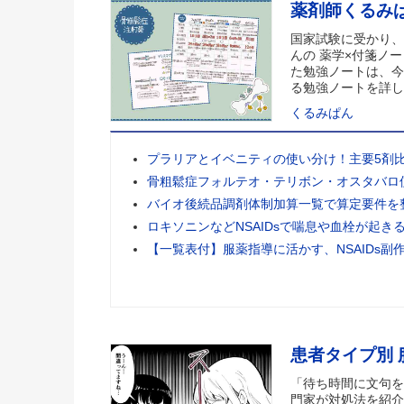
薬剤師くるみ
国家試験に受かり、
んの 薬学×付箋ノー
た勉強ノートは、今
る勉強ノートを詳し
くるみぱん
プラリアとイベニティの使い分け！主要5剤
骨粗鬆症フォルテオ・テリボン・オスタバロ
バイオ後続品調剤体制加算一覧で算定要件を
ロキソニンなどNSAIDsで喘息や血栓が起き
【一覧表付】服薬指導に活かす、NSAIDs副
患者タイプ別
「待ち時間に文句を
門家が対処法を紹介