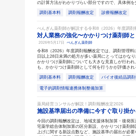
の計算方法がわかりづらい部分ですので、具体例を
調剤基本料
調剤報酬改定
診療報酬改定
ぺんぎん薬剤師が解説する令和8（2026）年度調剤
対人業務の強化〜かかりつけ薬剤師と
2026年5月17日
ぺんぎん薬剤師
令和8（2026）年度調剤報酬改定では、調剤管理
日以上28日未満の処方が多い薬局にとってはかな
かかりつけ薬剤師についても大きな見直しが行われ
も、かかりつけ薬剤師として何を行うかが評価され
調剤基本料
調剤報酬改定
バイオ後続品調剤
電子的調剤情報連携体制整備加算
薬局経営コンサルが解説！調剤報酬改定2026
施設基準届出の準備に今すぐ取り掛
今回の調剤報酬改定は、地域支援体制加算・後発医
宅薬学総合体制加算の区分新設、かかりつけ薬剤師
上げに関する新設点数など、施設基準の届出が必要