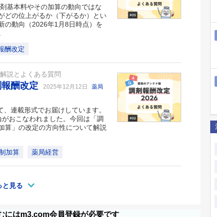
調剤基本料やその加算の動向ではな
がどの位上がるか（下がるか）とい
の動向（2026年1月8日時点）を
。
報酬改定
ト解説とよくある質問
剤報酬改定
2025年12月12日
薬局
いて、連載形式でお届けしています。
議論がおこなわれました。今回は「調
加算」の改定の方向性について解説
制加算
薬局経営
っと見る
にはm3.com会員登録が必要です