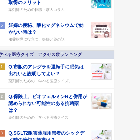
取得のメリット
薬剤師のための転職・求人コラム
妊婦の便秘、酸化マグネシウムで効
5
かない時は？
服薬指導に役立つ、妊婦と薬の話
学べる医療クイズ アクセス数ランキング
Q.市販のアレグラを運転手に眠気は
1
出ないと説明してよい？
薬剤師のための「学べる医療クイズ」
Q.保険上、ビオフェルミンRと併用が
2
認められない可能性のある抗菌薬
は？
薬剤師のための「学べる医療クイズ」
Q.SGLT2阻害薬服用患者のシックデ
3
イ時の適切な指導は？