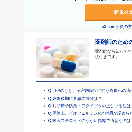
新規会
m3.com会員
薬剤師のため
薬剤師なら知ってて
説付きです。
Q.LEPのうち、子宮内膜症に伴う疼痛への
Q.妊娠後期に禁忌の成分は？
Q.片頭痛予防薬・アクイプタの正しい用法は
Q.保険上、ビオフェルミンRと併用が認めら
Q.吸入ステロイドのうがい指導で適切なのは