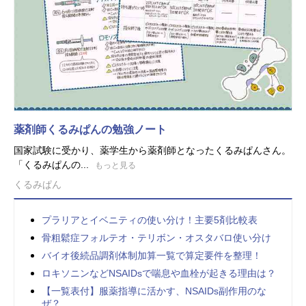
薬剤師くるみぱんの勉強ノート
国家試験に受かり、薬学生から薬剤師となったくるみぱんさん。
「くるみぱんの...
もっと見る
くるみぱん
プラリアとイベニティの使い分け！主要5剤比較表
骨粗鬆症フォルテオ・テリボン・オスタバロ使い分け
バイオ後続品調剤体制加算一覧で算定要件を整理！
ロキソニンなどNSAIDsで喘息や血栓が起きる理由は？
【一覧表付】服薬指導に活かす、NSAIDs副作用のな
ぜ？