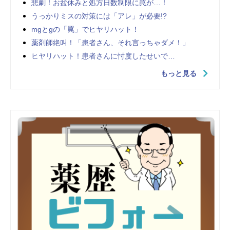
悲劇！お盆休みと処方日数制限に罠が…！
うっかりミスの対策には「アレ」が必要!?
mgとgの「罠」でヒヤリハット！
薬剤師絶叫！「患者さん、それ言っちゃダメ！」
ヒヤリハット！患者さんに忖度したせいで…
もっと見る