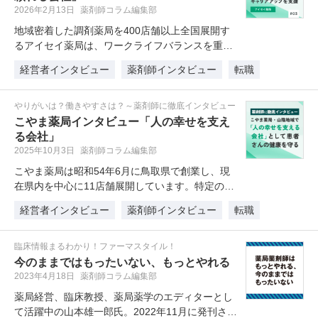
2026年2月13日
薬剤師コラム編集部
地域密着した調剤薬局を400店舗以上全国展開す
るアイセイ薬局は、ワークライフバランスを重視
した、長く働ける環境が整ってい…
経営者インタビュー
薬剤師インタビュー
転職
やりがいは？働きやすさは？～薬剤師に徹底インタビュー
こやま薬局インタビュー「人の幸せを支え
る会社」
2025年10月3日
薬剤師コラム編集部
こやま薬局は昭和54年6月に鳥取県で創業し、現
在県内を中心に11店舗展開しています。特定の地
域に根ざしている薬局では、現…
経営者インタビュー
薬剤師インタビュー
転職
臨床情報まるわかり！ファーマスタイル！
今のままではもったいない、もっとやれる
2023年4月18日
薬剤師コラム編集部
薬局経営、臨床教授、薬局薬学のエディターとし
て活躍中の山本雄一郎氏。2022年11月に発刊され