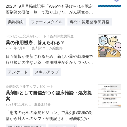
2023年9月号掲載記事「Webでも受けられる認定
薬剤師の研修一覧」で取り上げた、がん研究会有
明病院の研修「ABCセミナ…
業界動向
ファーマスタイル
専門・認定薬剤師資格
ベンゼン三兄弟がレポート！薬剤師実態調査
薬の作用機序、答えられる？
2023年7月10日
薬剤師コラム編集部
日々情報が更新されるため、新しい薬や勤務先で
取り扱いの少ない薬、作用機序が分かりづらい薬
に関しては、患者さんへの説明に苦…
アンケート
スキルアップ
薬剤師スキルアップナビゲート
薬剤師として自信がつく臨床推論・処方提
案
2021年11月26日
進藤まゆみ
「患者のための薬局ビジョン」で薬剤師業務の対
物から対人へのシフトが明記され、報酬改定や薬
機法改正などの施策においてもその…