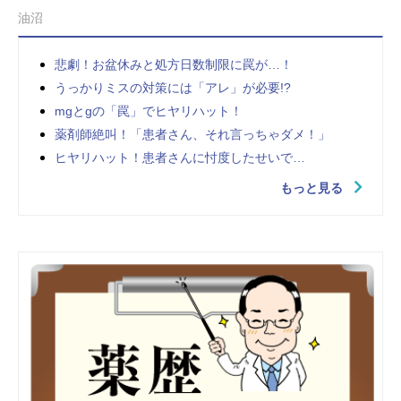
油沼
悲劇！お盆休みと処方日数制限に罠が…！
うっかりミスの対策には「アレ」が必要!?
mgとgの「罠」でヒヤリハット！
薬剤師絶叫！「患者さん、それ言っちゃダメ！」
ヒヤリハット！患者さんに忖度したせいで…
もっと見る