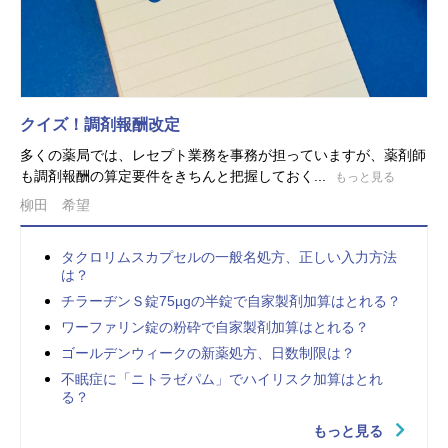
クイズ！調剤報酬改定
多くの薬局では、レセプト業務を事務が担っていますが、薬剤師
も調剤報酬の算定要件をきちんと把握しておく...
もっと見る
柳田 希望
タクロリムスカプセルの一般名処方、正しい入力方法
は？
チラーヂンＳ錠75µgの半錠で自家製剤加算はとれる？
ワーファリン錠の粉砕で自家製剤加算はとれる？
ゴールデンウィークの新薬処方、日数制限は？
不眠症に「ニトラゼパム」でハイリスク加算はとれ
る？
もっと見る