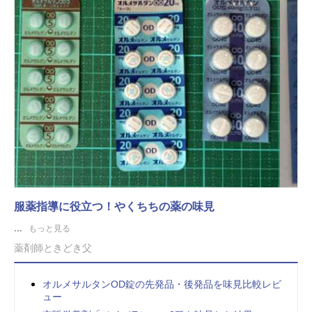
服薬指導に役立つ！やくちちの薬の味見
...
もっと見る
薬剤師ときどき父
オルメサルタンOD錠の先発品・後発品を味見比較レビ
ュー