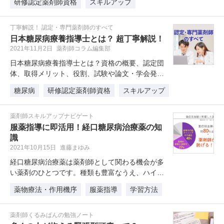
研修認定薬剤師資格
スキルアップ
丁寧解説！ 認定・専門薬剤師のすべて
日本糖尿病療養指導士とは？ 超丁寧解説！
2021年11月2日
薬剤師コラム編集部
日本糖尿病療養指導士とは？資格の概要、認定団
体、取得メリット、役割、試験や論文・学会発表
の有無といった取得方法や取得にか…
糖尿病
研修認定薬剤師資格
スキルアップ
薬剤師スキルアップナビゲート
服薬指導に即活用！経口糖尿病治療薬の知
識
2021年10月15日
進藤まゆみ
経口糖尿病治療薬は薬剤師として関わる機会が多
い薬剤のひとつです。種類も豊富なうえ、ハイリ
スク薬でもありのでしっかり学んで…
薬物療法・作用機序
服薬指導
学習方法
薬剤師くるみぱんの勉強ノート