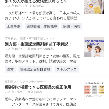
多くの人が抱える緊張型頭痛って？
2021年10月12日
くるみぱん
一次性頭痛の中で最も頻度が高く、日本人の成人
およそ5人に1人が有していると言われる緊張型頭
痛。特徴や治療法、日常生活の注…
工夫事例
薬物療法・作用機序
疾患・病態
丁寧解説！ 認定・専門薬剤師のすべて
漢方薬・生薬認定薬剤師 超丁寧解説！
2021年10月5日
薬剤師コラム編集部
漢方薬・生薬認定薬剤師とは？資格の概要、認定
団体、取得メリット、役割、試験や論文・学会発
表の有無といった取得方法や取得に…
漢方
研修認定薬剤師資格
スキルアップ
薬剤師スキルアップナビゲート
薬剤師が活躍できる医薬品の適正使用
2021年9月24日
進藤まゆみ
近年、高齢者への処方を中心にポリファーマシ
ー、アンダーユースが注目されており、医薬品の