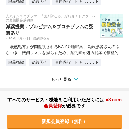
服薬指導
疑義照会
医療過誤・ヒヤリハット
人気インスタグラマー「薬剤師るみ」が紹介！ドクターへ
の疑義照会成功例
減薬提案：ゾルピデム＆ブロチゾラムに疑
義あり！
2026年1月27日
薬剤師るみ
「漫然処方」が問題視されるBZ/Z系睡眠薬。高齢患者さんのふ
らつき・転倒リスクを減らすため、薬剤師が処方提案で積極的に
関…
服薬指導
疑義照会
医療過誤・ヒヤリハット
もっと見る
すべてのサービス・機能をご利用いただくには
m3.com
会員登録
が必要です
新規会員登録（無料）