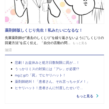
薬剤師版しくじり先生！私みたいになるな！
先輩薬剤師が"過去のしくじり"を繰り返さないように"しくじりの
回避方法"を広く伝え、「自分の言動の問...
もっと見る
油沼
悲劇！お盆休みと処方日数制限に罠が…！
うっかりミスの対策には「アレ」が必要!?
mgとgの「罠」でヒヤリハット！
薬剤師絶叫！「患者さん、それ言っちゃダメ！」
ヒヤリハット！患者さんに忖度したせいで…
もっと見る