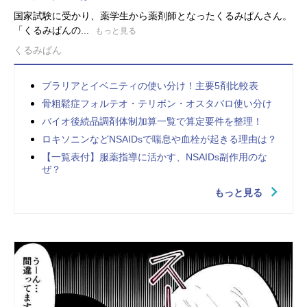
国家試験に受かり、薬学生から薬剤師となったくるみぱんさん。
「くるみぱんの...
もっと見る
くるみぱん
プラリアとイベニティの使い分け！主要5剤比較表
骨粗鬆症フォルテオ・テリボン・オスタバロ使い分け
バイオ後続品調剤体制加算一覧で算定要件を整理！
ロキソニンなどNSAIDsで喘息や血栓が起きる理由は？
【一覧表付】服薬指導に活かす、NSAIDs副作用のな
ぜ？
もっと見る