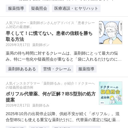
事では、…
服薬指導
疑義照会
医療過誤・ヒヤリハット
人気ブロガー・薬剤師ポンさんがアドバイス「患者クレー
ム対応の最適解」
早くして！に慌てない。患者の信頼を勝ち
取る方法
2026年3月17日
薬剤師ポン
薬局の待ち時間に対するクレームは、薬剤師にとって最大の悩
み。特に一包化や疑義照会が重なると「袋に入れるだけなのにな
ぜこん…
薬剤師あるある
苦情・クレーム
服薬指導
人気インスタグラマー「薬剤師るみ」が紹介！ドクターへ
の疑義照会成功例
ポリフル代替薬、何が正解？IBS型別の処方
提案
2026年2月17日
薬剤師るみ
2025年10月の出荷停止以降、供給不安が続く「ポリフル」。混
合型IBSにも使える重宝な薬剤だけに、代替薬の選定に悩む薬…