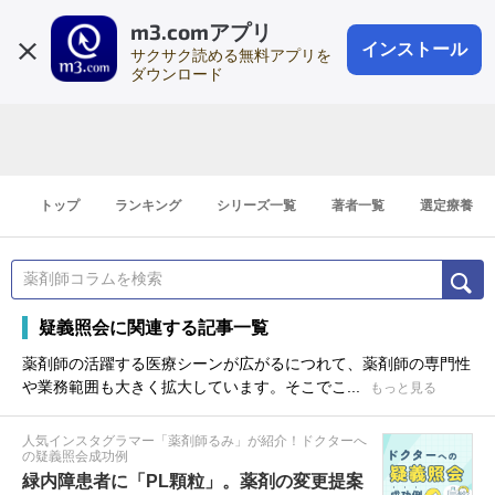
m3.comアプリ
登録1分
会員登録
無料
ログイン
インストール
サクサク読める無料アプリを
ダウンロード
トップ
ランキング
シリーズ一覧
著者一覧
選定療養
疑義照会に関連する記事一覧
薬剤師の活躍する医療シーンが広がるにつれて、薬剤師の専門性
や業務範囲も大きく拡大しています。そこでこ...
もっと見る
人気インスタグラマー「薬剤師るみ」が紹介！ドクターへ
の疑義照会成功例
緑内障患者に「PL顆粒」。薬剤の変更提案