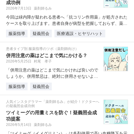
成功例
2026年7月13日
薬剤師るみ
今回は緑内障が疑われる患者へ「抗コリン作用薬」が処方された
ケースを取り上げます。患者自身が病型を把握しておらず、薬剤
師が…
服薬指導
疑義照会
医療過誤・ヒヤリハット
患者タイプ別 服薬指導のツボ（薬剤師向け）
併用注意の薬はどこまで気にかける？
2026年5月25日
村尾 孝子
「併用注意の薬はどこまで気にかければ良いので
しょうか。併用禁忌は、絶対に併用させないよう
に気を付けられるのですが、併用注…
服薬指導
疑義照会
人気インスタグラマー「薬剤師るみ」が紹介！ドクターへ
の疑義照会成功例
ツイミーグの用量ミスを防ぐ！疑義照会成
功提案
2026年5月14日
薬剤師るみ
「ツイミーグ（イメグリミン）」は多剤併用で高い血糖降下を示