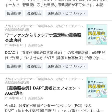
す一方で、腎機能に応じた緻密な用量調節が不可欠です。本記事
では…
服薬指導
疑義照会
医療過誤・ヒヤリハット
人気インスタグラマー「薬剤師るみ」が紹介！ドクターへ
の疑義照会成功例
ワーファンからリクシアナ選定時の疑義照
会成功例
2026年4月10日
薬剤師るみ
DOAC（（直接作用型経口抗凝固薬））の腎機能評価、eGFRだ
けで判断していませんか？VTE（静脈血栓塞栓症）治療では、…
服薬指導
疑義照会
医療過誤・ヒヤリハット
人気インスタグラマー「薬剤師るみ」が紹介！ドクターへ
の疑義照会成功例
【疑義照会例】DAPT患者とエフィエント
AGの適合
2026年3月23日
薬剤師るみ
今回は、経皮的冠動脈インターベンション（PCI）後の
DAPT（抗血小板薬2剤併用療法）について取り上げます。本記