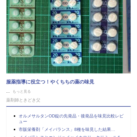
服薬指導に役立つ！やくちちの薬の味見
...
もっと見る
薬剤師ときどき父
オルメサルタンOD錠の先発品・後発品を味見比較レビ
ュー
市販栄養剤「メイバランス」8種を味見した結果…