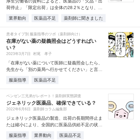
厚生労働省の資料によると、医薬品の「欠品・出
荷停止」「限定出荷」は全体の28.2％となり、後
発品では41.0％で出荷停止…
業界動向
医薬品不足
薬剤師に聞きました
患者タイプ別 服薬指導のツボ（薬剤師向け）
在庫がない薬の疑義照会はどうすればい
い？
2023年3月7日
村尾 孝子
「在庫がない薬について医師に疑義照会したら、
先生から「別の薬局へ行かせてください」と言わ
れてしまいました。別の薬局も同じ…
服薬指導
医薬品不足
ベンゼン三兄弟がレポート！薬剤師実態調査
ジェネリック医薬品、確保できている？
2022年6月6日
薬剤師コラム編集部
ジェネリック医薬品の製造、出荷の長期間停止ま
たは縮小により、全国的に医薬品供給不足の状態
が続いています。そこでm3.co…
服薬指導
業界動向
医薬品不足