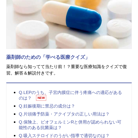
薬剤師のための「学べる医療クイズ」
薬剤師なら知ってて当たり前！？重要な医療知識をクイズで復
習。解答＆解説付きです。
Q.LEPのうち、子宮内膜症に伴う疼痛への適応がある
のは？
NEW
Q.妊娠後期に禁忌の成分は？
Q.片頭痛予防薬・アクイプタの正しい用法は？
Q.保険上、ビオフェルミンRと併用が認められない可
能性のある抗菌薬は？
Q.吸入ステロイドのうがい指導で適切なのは？