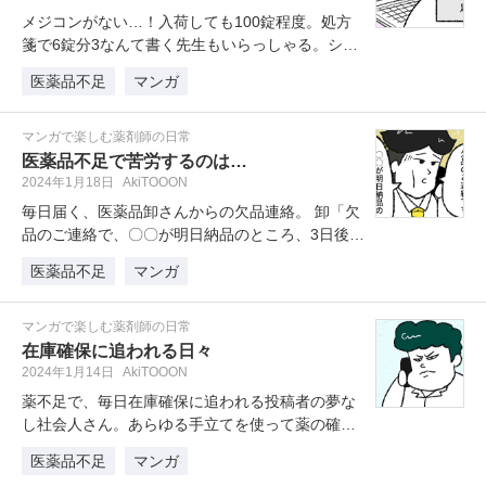
メジコンがない…！入荷しても100錠程度。処方
箋で6錠分3なんて書く先生もいらっしゃる。シロ
ップ剤を発注したり、市販薬の…
医薬品不足
マンガ
マンガで楽しむ薬剤師の日常
医薬品不足で苦労するのは…
2024年1月18日
AkiTOOON
毎日届く、医薬品卸さんからの欠品連絡。 卸「欠
品のご連絡で、〇〇が明日納品のところ、3日後に
なりそうです・・・」 私…
医薬品不足
マンガ
マンガで楽しむ薬剤師の日常
在庫確保に追われる日々
2024年1月14日
AkiTOOON
薬不足で、毎日在庫確保に追われる投稿者の夢な
し社会人さん。あらゆる手立てを使って薬の確保
に努めますが、それでも在庫がない…
医薬品不足
マンガ