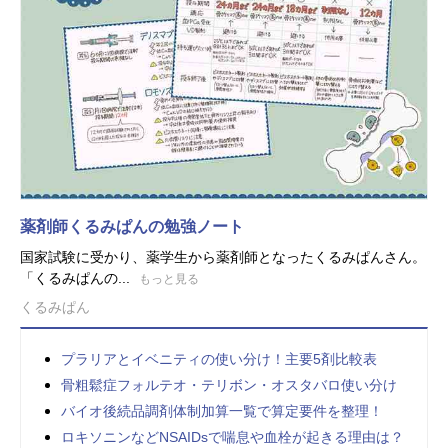
薬剤師くるみぱんの勉強ノート
国家試験に受かり、薬学生から薬剤師となったくるみぱんさん。
「くるみぱんの...
もっと見る
くるみぱん
プラリアとイベニティの使い分け！主要5剤比較表
骨粗鬆症フォルテオ・テリボン・オスタバロ使い分け
バイオ後続品調剤体制加算一覧で算定要件を整理！
ロキソニンなどNSAIDsで喘息や血栓が起きる理由は？