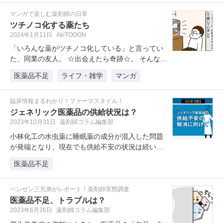
マンガで楽しむ薬剤師の日常
ツチノコ化する薬たち
2024年1月11日
AkiTOOON
「いろんな薬がツチノコ化している」と言ってい
た、同業の友人。 ☆出会えたら奇跡☆。 そんなレ
ベルの納品状況なのです。
医薬品不足
ライフ・雑学
マンガ
臨床情報まるわかり！ファーマスタイル！
ジェネリック医薬品の供給状況は？
2023年10月31日
薬剤師コラム編集部
小林化工の水虫薬に睡眠薬の成分が混入した問題
が発端となり、現在でも供給不安の状況は続いて
います。そこで今回は長引く「供給…
医薬品不足
ベンゼン三兄弟がレポート！薬剤師実態調査
医薬品不足、トラブルは？
2023年6月26日
薬剤師コラム編集部