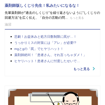
薬剤師版しくじり先生！私みたいになるな！
先輩薬剤師が"過去のしくじり"を繰り返さないように"しくじりの
回避方法"を広く伝え、「自分の言動の問...
もっと見る
油沼
悲劇！お盆休みと処方日数制限に罠が…！
うっかりミスの対策には「アレ」が必要!?
mgとgの「罠」でヒヤリハット！
薬剤師絶叫！「患者さん、それ言っちゃダメ！」
ヒヤリハット！患者さんに忖度したせいで…
もっと見る