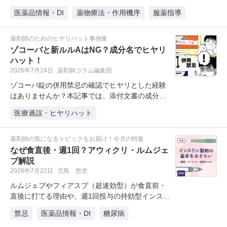
ブ、SERMの特性を最新ガイドラ…
医薬品情報・DI
薬物療法・作用機序
服薬指導
薬剤師のためのヒヤリハット事例集
ゾコーバと新ルルAはNG？成分名でヒヤリ
ハット！
2026年7月24日
薬剤師コラム編集部
ゾコーバ錠の併用禁忌の確認でヒヤリとした経験
はありませんか？本記事では、添付文書の成分名
だけを拾い読みしたことで、処方削…
医療過誤・ヒヤリハット
薬剤師の気になるトピックをお届け！今月の特集
なぜ食直後・週1回？アウィクリ・ルムジェ
ブ解説
2026年7月22日
児島 悠史
ルムジェブやフィアスプ（超速効型）が食直前・
直後に打てる理由や、週1回投与の持効型インスリ
ン「アウィクリ」の改良点と患者…
禁忌
医薬品情報・DI
糖尿病