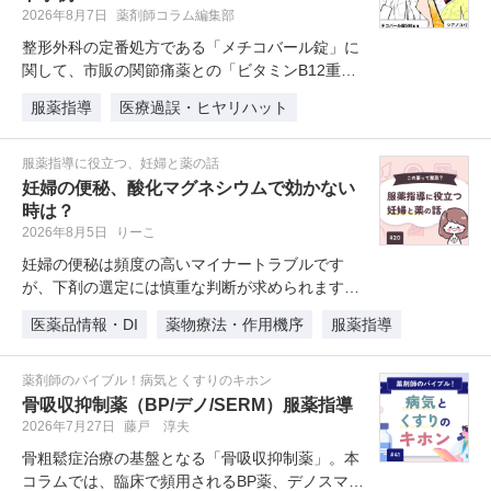
2026年8月7日
薬剤師コラム編集部
整形外科の定番処方である「メチコバール錠」に
関して、市販の関節痛薬との「ビタミンB12重
複」によるヒヤリハット事例を解説…
服薬指導
医療過誤・ヒヤリハット
服薬指導に役立つ、妊婦と薬の話
妊婦の便秘、酸化マグネシウムで効かない
時は？
2026年8月5日
りーこ
妊婦の便秘は頻度の高いマイナートラブルです
が、下剤の選定には慎重な判断が求められます。
本記事では、第一選択薬である「酸化…
医薬品情報・DI
薬物療法・作用機序
服薬指導
薬剤師のバイブル！病気とくすりのキホン
骨吸収抑制薬（BP/デノ/SERM）服薬指導
2026年7月27日
藤戸 淳夫
骨粗鬆症治療の基盤となる「骨吸収抑制薬」。本
コラムでは、臨床で頻用されるBP薬、デノスマ