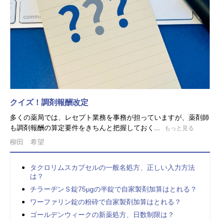
クイズ！調剤報酬改定
多くの薬局では、レセプト業務を事務が担っていますが、薬剤師
も調剤報酬の算定要件をきちんと把握しておく...
もっと見る
柳田 希望
タクロリムスカプセルの一般名処方、正しい入力方法
は？
チラーヂンＳ錠75µgの半錠で自家製剤加算はとれる？
ワーファリン錠の粉砕で自家製剤加算はとれる？
ゴールデンウィークの新薬処方、日数制限は？