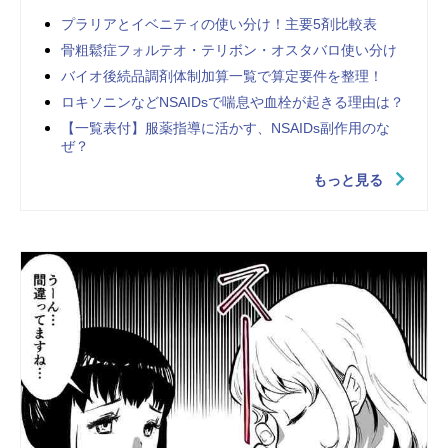
プラリアとイベニティの使い分け！主要5剤比較表
骨粗鬆症フォルテオ・テリボン・オスタバロ使い分け
バイオ後続品調剤体制加算一覧で算定要件を整理！
ロキソニンなどNSAIDsで喘息や血栓が起きる理由は？
【一覧表付】服薬指導に活かす、NSAIDs副作用のな
ぜ？
もっと見る