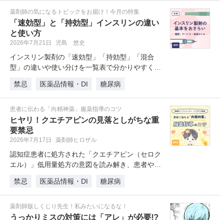
薬剤師の気になるトピックをお届け！今月の特集
「速効型」と「持効型」インスリンの違い
と使い方
2026年7月21日
児島 悠史
インスリン製剤の「速効型」「持効型」「混合
型」の違いや使い分けを一覧表で分かりやすく解
説します。注目の週1回持効型製剤「…
禁忌
医薬品情報・DI
糖尿病
患者に伝わる「向精神薬」服薬指導のコツ
ヒヤリ！クエチアピンの見落としがちな重
要禁忌
2026年7月17日
薬剤師ヒロザル
認知症患者に処方された「クエチアピン（セロク
エル）」低用量処方の意図を読み解き、患者や家
族の不安を和らげる服薬指導のコツ…
禁忌
医薬品情報・DI
糖尿病
薬剤師版しくじり先生！私みたいになるな！
うっかりミスの対策には「アレ」が必要!?