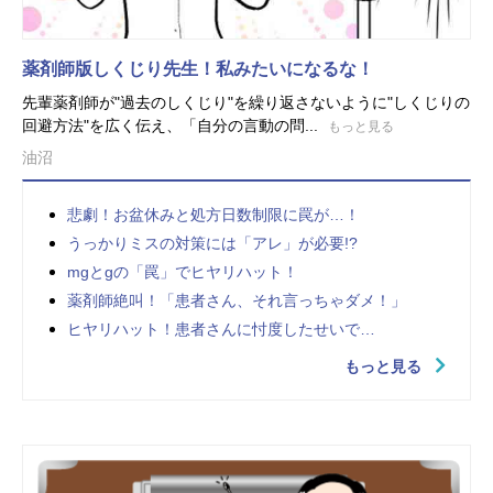
薬剤師版しくじり先生！私みたいになるな！
先輩薬剤師が"過去のしくじり"を繰り返さないように"しくじりの
回避方法"を広く伝え、「自分の言動の問...
もっと見る
油沼
悲劇！お盆休みと処方日数制限に罠が…！
うっかりミスの対策には「アレ」が必要!?
mgとgの「罠」でヒヤリハット！
薬剤師絶叫！「患者さん、それ言っちゃダメ！」
ヒヤリハット！患者さんに忖度したせいで…
もっと見る