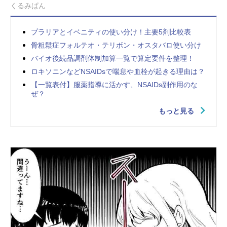
くるみぱん
プラリアとイベニティの使い分け！主要5剤比較表
骨粗鬆症フォルテオ・テリボン・オスタバロ使い分け
バイオ後続品調剤体制加算一覧で算定要件を整理！
ロキソニンなどNSAIDsで喘息や血栓が起きる理由は？
【一覧表付】服薬指導に活かす、NSAIDs副作用のな
ぜ？
もっと見る