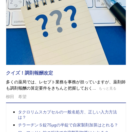
クイズ！調剤報酬改定
多くの薬局では、レセプト業務を事務が担っていますが、薬剤師
も調剤報酬の算定要件をきちんと把握しておく...
もっと見る
柳田 希望
タクロリムスカプセルの一般名処方、正しい入力方法
は？
チラーヂンＳ錠75µgの半錠で自家製剤加算はとれる？