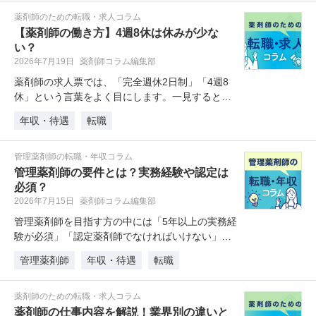
薬剤師のための転職・求人コラム
【薬剤師の働き方】4週8休は休みが少な
い？
2026年7月19日
薬剤師コラム編集部
薬剤師の求人票では、「完全週休2日制」「4週8
休」という言葉をよく目にします。一見するとど
ちらも同じように見えるので、違…
年収・待遇
転職
管理薬剤師の転職・年収コラム
管理薬剤師の要件とは？実務経験や認定は
必須？
2026年7月15日
薬剤師コラム編集部
管理薬剤師を目指す方の中には「5年以上の実務経
験が必須」「認定薬剤師でなければいけない」と
いった話を耳にしたことがある方…
管理薬剤師
年収・待遇
転職
薬剤師のための転職・求人コラム
薬剤師の仕事内容を解説！業界別の違いと