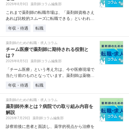
2026年8月9日
薬剤師コラム編集部
これまで薬剤師の転職市場は、「薬剤師資格さえ
あれば比較的スムーズに転職できる」といわれて
きました。しかし最近はどのような…
年収・待遇
転職
薬剤師のための転職・求人コラム
チーム医療で薬剤師に期待される役割と
は？
2026年8月5日
薬剤師コラム編集部
「チーム医療」という考え方は、今や医療現場で
当たり前のものとなっています。薬剤師は薬物療
法の専門家として活躍し、患者一人…
年収・待遇
転職
薬剤師のための転職・求人コラム
薬剤師外来とは？病院での取り組み内容を
解説
2026年7月29日
薬剤師コラム編集部
診察前後に患者と面談し、薬学的視点から治療を