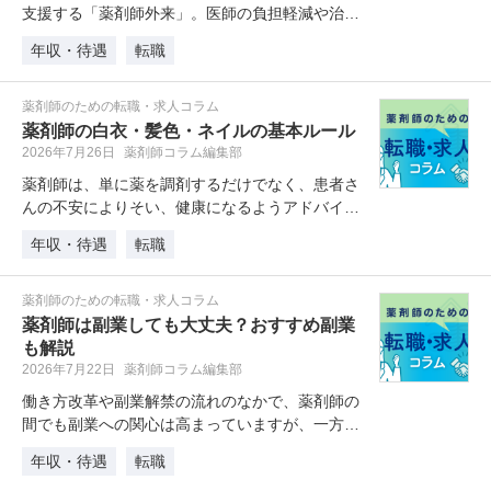
支援する「薬剤師外来」。医師の負担軽減や治療
の安全性向上のために、薬剤師の積…
年収・待遇
転職
薬剤師のための転職・求人コラム
薬剤師の白衣・髪色・ネイルの基本ルール
2026年7月26日
薬剤師コラム編集部
薬剤師は、単に薬を調剤するだけでなく、患者さ
んの不安によりそい、健康になるようアドバイス
を行うのも大切な仕事です。患者さ…
年収・待遇
転職
薬剤師のための転職・求人コラム
薬剤師は副業しても大丈夫？おすすめ副業
も解説
2026年7月22日
薬剤師コラム編集部
働き方改革や副業解禁の流れのなかで、薬剤師の
間でも副業への関心は高まっていますが、一方で
「薬剤師は副業ができるのか」と不…
年収・待遇
転職