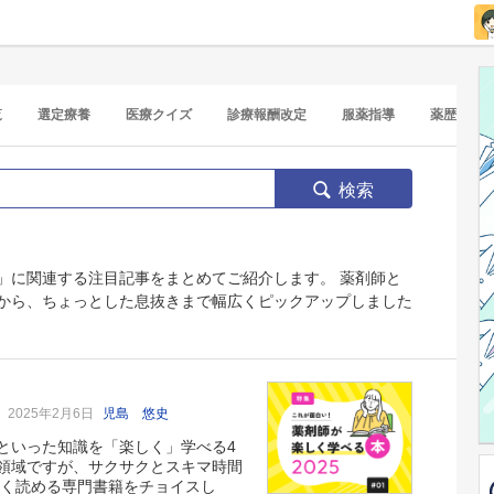
覧
選定療養
医療クイズ
診療報酬改定
服薬指導
薬歴
検索
」に関連する注目記事をまとめてご紹介します。 薬剤師と
から、ちょっとした息抜きまで幅広くピックアップしました
本
2025年2月6日
児島 悠史
といった知識を「楽しく」学べる4
領域ですが、サクサクとスキマ時間
しく読める専門書籍をチョイスし