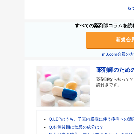
も
すべての薬剤師コラムを読む
新規会
m3.com会員
薬剤師のため
薬剤師なら知ってて
説付きです。
Q.LEPのうち、子宮内膜症に伴う疼痛への
Q.妊娠後期に禁忌の成分は？