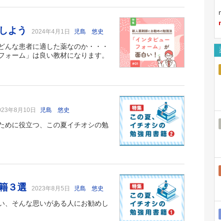
強しよう
2024年4月1日
児島 悠史
どんな患者に適した薬なのか・・・
フォーム」は良い教材になります。
023年8月10日
児島 悠史
ために役立つ、この夏イチオシの勉
書籍３選
2023年8月5日
児島 悠史
い、そんな思いがある人にお勧めし