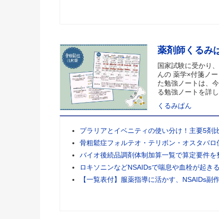
薬剤師くるみ
国家試験に受かり、
んの 薬学×付箋ノー
た勉強ノートは、今
る勉強ノートを詳し
くるみぱん
プラリアとイベニティの使い分け！主要5剤
骨粗鬆症フォルテオ・テリボン・オスタバロ
バイオ後続品調剤体制加算一覧で算定要件を
ロキソニンなどNSAIDsで喘息や血栓が起き
【一覧表付】服薬指導に活かす、NSAIDs副