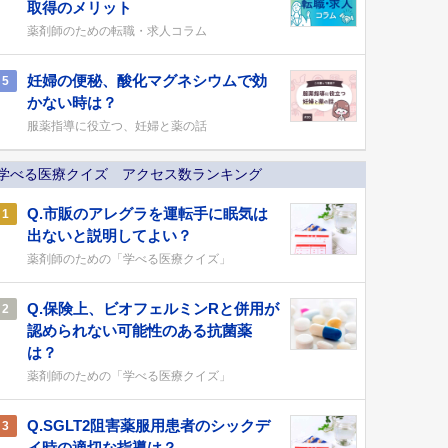
取得のメリット
薬剤師のための転職・求人コラム
妊婦の便秘、酸化マグネシウムで効
5
かない時は？
服薬指導に役立つ、妊婦と薬の話
学べる医療クイズ アクセス数ランキング
Q.市販のアレグラを運転手に眠気は
1
出ないと説明してよい？
薬剤師のための「学べる医療クイズ」
Q.保険上、ビオフェルミンRと併用が
2
認められない可能性のある抗菌薬
は？
薬剤師のための「学べる医療クイズ」
Q.SGLT2阻害薬服用患者のシックデ
3
イ時の適切な指導は？