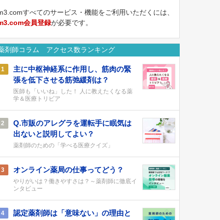
m3.comすべてのサービス・機能をご利用いただくには、
m3.com会員登録
が必要です。
薬剤師コラム アクセス数ランキング
主に中枢神経系に作用し、筋肉の緊
1
張を低下させる筋弛緩剤は？
医師も「いいね」した！ 人に教えたくなる薬
学＆医療トリビア
Q.市販のアレグラを運転手に眠気は
2
出ないと説明してよい？
薬剤師のための「学べる医療クイズ」
オンライン薬局の仕事ってどう？
3
やりがいは？働きやすさは？～薬剤師に徹底イ
ンタビュー
認定薬剤師は「意味ない」の理由と
4