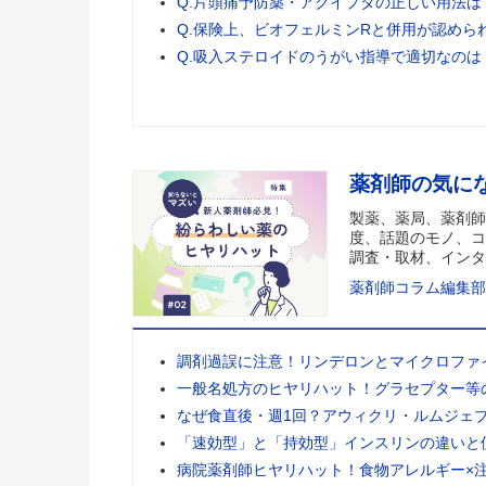
Q.片頭痛予防薬・アクイプタの正しい用法は
Q.保険上、ビオフェルミンRと併用が認めら
Q.吸入ステロイドのうがい指導で適切なのは
薬剤師の気に
製薬、薬局、薬剤師
度、話題のモノ、コ
調査・取材、インタ
薬剤師コラム編集部
調剤過誤に注意！リンデロンとマイクロファ
一般名処方のヒヤリハット！グラセプター等
なぜ食直後・週1回？アウィクリ・ルムジェ
「速効型」と「持効型」インスリンの違いと
病院薬剤師ヒヤリハット！食物アレルギー×