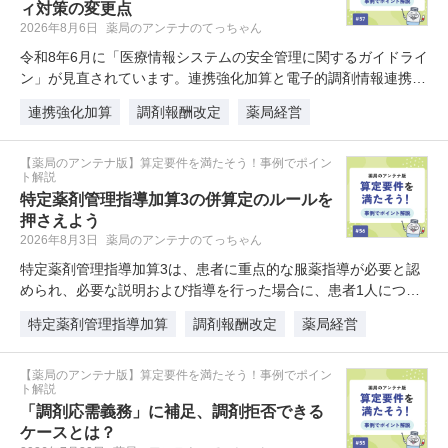
ィ対策の変更点
2026年8月6日
薬局のアンテナのてっちゃん
令和8年6月に「医療情報システムの安全管理に関するガイドライ
ン」が見直されています。連携強化加算と電子的調剤情報連携体
制…
連携強化加算
調剤報酬改定
薬局経営
【薬局のアンテナ版】算定要件を満たそう！事例でポイン
ト解説
特定薬剤管理指導加算3の併算定のルールを
押さえよう
2026年8月3日
薬局のアンテナのてっちゃん
特定薬剤管理指導加算3は、患者に重点的な服薬指導が必要と認
められ、必要な説明および指導を行った場合に、患者1人につき
当該…
特定薬剤管理指導加算
調剤報酬改定
薬局経営
【薬局のアンテナ版】算定要件を満たそう！事例でポイン
ト解説
「調剤応需義務」に補足、調剤拒否できる
ケースとは？