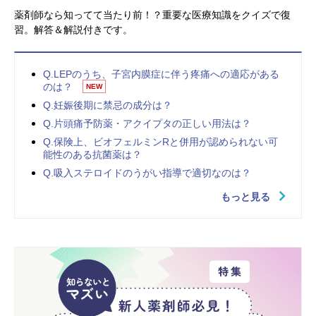
薬剤師なら知ってて当たり前！？重要な医療知識をクイズで復
習。解答＆解説付きです。
Q.LEPのうち、子宮内膜症に伴う疼痛への適応がある
のは？
NEW
Q.妊娠後期に禁忌の成分は？
Q.片頭痛予防薬・アクイプタの正しい用法は？
Q.保険上、ビオフェルミンRと併用が認められない可
能性のある抗菌薬は？
Q.吸入ステロイドのうがい指導で適切なのは？
もっと見る