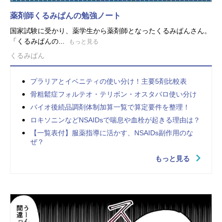
薬剤師くるみぱんの勉強ノート
国家試験に受かり、薬学生から薬剤師となったくるみぱんさん。
「くるみぱんの...
もっと見る
くるみぱん
プラリアとイベニティの使い分け！主要5剤比較表
骨粗鬆症フォルテオ・テリボン・オスタバロ使い分け
バイオ後続品調剤体制加算一覧で算定要件を整理！
ロキソニンなどNSAIDsで喘息や血栓が起きる理由は？
【一覧表付】服薬指導に活かす、NSAIDs副作用のな
ぜ？
もっと見る