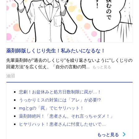
薬剤師版しくじり先生！私みたいになるな！
先輩薬剤師が"過去のしくじり"を繰り返さないように"しくじりの
回避方法"を広く伝え、「自分の言動の問...
もっと見る
油沼
悲劇！お盆休みと処方日数制限に罠が…！
うっかりミスの対策には「アレ」が必要!?
mgとgの「罠」でヒヤリハット！
薬剤師絶叫！「患者さん、それ言っちゃダメ！」
ヒヤリハット！患者さんに忖度したせいで…
もっと見る