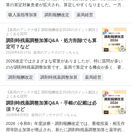
算の算定対象患者が拡大され、算定しやすくなりました。一方
で…
吸入薬指導加算
調剤報酬改定
薬局経営
【薬局のアンテナ版】調剤報酬改定2026のポイント解説と
よくある質問
調剤時残薬調整加算Q&A・処方削除でも算
定可？など
2026年6月17日
薬局のアンテナのてっちゃん
2026改定ではさまざまな変更がありましたが、特に質問が多い
のが調剤時残薬調整加算です。薬局で算定する機会が多く、要件
の…
調剤報酬改定
調剤時残薬調整加算
薬局経営
【薬局のアンテナ版】調剤報酬改定2026のポイント解説と
よくある質問
調剤時残薬調整加算Q&A・手帳の記載は必
須？など
2026年6月9日
薬局のアンテナのてっちゃん
2026（令和8）年度診療・調剤報酬改定では、重複投薬・相互作
用等防止加算が廃止され、新たに調剤時残薬調整加算と薬学的