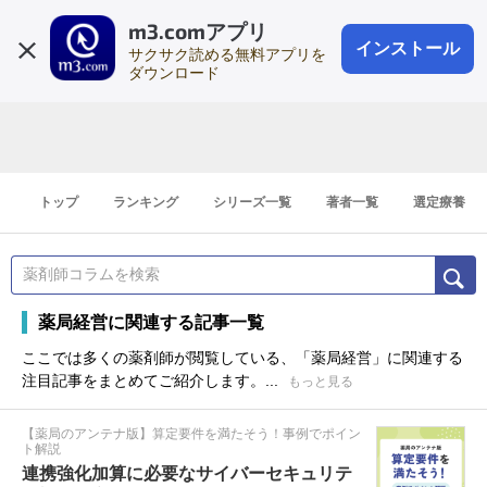
m3.comアプリ
登録1分
会員登録
無料
ログイン
インストール
サクサク読める無料アプリを
ダウンロード
トップ
ランキング
シリーズ一覧
著者一覧
選定療養
薬局経営に関連する記事一覧
ここでは多くの薬剤師が閲覧している、「薬局経営」に関連する
注目記事をまとめてご紹介します。...
もっと見る
【薬局のアンテナ版】算定要件を満たそう！事例でポイン
ト解説
連携強化加算に必要なサイバーセキュリテ