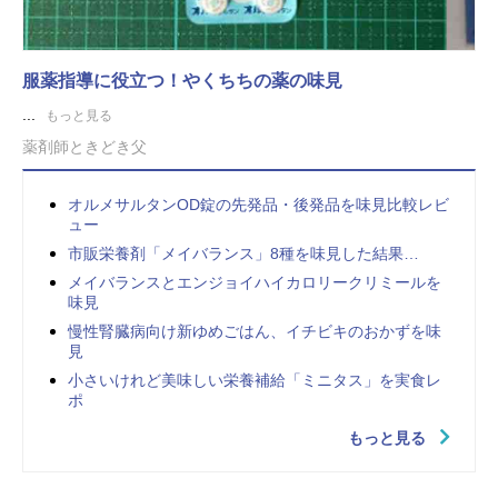
服薬指導に役立つ！やくちちの薬の味見
...
もっと見る
薬剤師ときどき父
オルメサルタンOD錠の先発品・後発品を味見比較レビ
ュー
市販栄養剤「メイバランス」8種を味見した結果…
メイバランスとエンジョイハイカロリークリミールを
味見
慢性腎臓病向け新ゆめごはん、イチビキのおかずを味
見
小さいけれど美味しい栄養補給「ミニタス」を実食レ
ポ
もっと見る