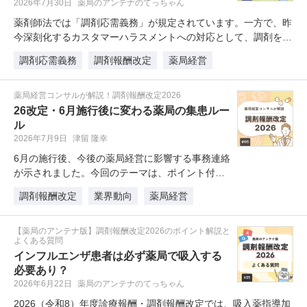
2026年7月30日
薬局のアンテナのてっちゃん
薬剤師法では「調剤応需義務」が規定されています。一方で、昨
今深刻化するカスタマーハラスメントへの対応として、調剤を断
るこ…
調剤応需義務
調剤報酬改定
薬局経営
薬局経営コンサルが解説！調剤報酬改定2026
26改定・6月施行後に変わる薬局の集患ルー
ル
2026年7月9日
津留 隆幸
6月の施行後、今後の薬局経営に影響する事務連絡
が示されました。今回のテーマは、ポイント付与
や送料無料などの経済的誘引規制…
調剤報酬改定
業界動向
薬局経営
【薬局のアンテナ版】調剤報酬改定2026のポイント解説と
よくある質問
インフルエンザ患者は必ず薬局で吸入する
必要あり？
2026年6月22日
薬局のアンテナのてっちゃん
2026（令和8）年度診療報酬・調剤報酬改定では、吸入薬指導加