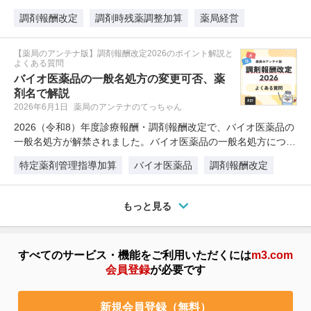
有…
調剤報酬改定
調剤時残薬調整加算
薬局経営
【薬局のアンテナ版】調剤報酬改定2026のポイント解説と
よくある質問
バイオ医薬品の一般名処方の変更可否、薬
剤名で解説
2026年6月1日
薬局のアンテナのてっちゃん
2026（令和8）年度診療報酬・調剤報酬改定で、バイオ医薬品の
一般名処方が解禁されました。バイオ医薬品の一般名処方につ
い…
特定薬剤管理指導加算
バイオ医薬品
調剤報酬改定
もっと見る
すべてのサービス・機能をご利用いただくには
m3.com
会員登録
が必要です
新規会員登録（無料）