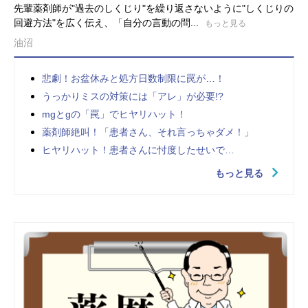
先輩薬剤師が"過去のしくじり"を繰り返さないように"しくじりの
回避方法"を広く伝え、「自分の言動の問...
もっと見る
油沼
悲劇！お盆休みと処方日数制限に罠が…！
うっかりミスの対策には「アレ」が必要!?
mgとgの「罠」でヒヤリハット！
薬剤師絶叫！「患者さん、それ言っちゃダメ！」
ヒヤリハット！患者さんに忖度したせいで…
もっと見る