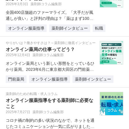
2026年3月3日
薬剤師コラム編集部
全国400店舗超のファーマライズ。「大手だが風
通しが良い」と評判の理由は？「薬はまず100品
目から」という独自の教育法で…
オンライン服薬指導
薬剤師インタビュー
転職
やりがいは？働きやすさは？～薬剤師に徹底インタビュー
オンライン薬局の仕事ってどう？
2025年12月4日
薬剤師コラム編集部
オンライン薬局という新しい形態をとっているひ
かり薬局。2023年6月に東京都大田区の門前薬局
でオンライン服薬指導を行った…
門前薬局
オンライン服薬指導
薬剤師インタビュー
薬剤師のための転職・求人コラム
オンライン服薬指導をする薬剤師に必要な
こと
2025年7月27日
薬剤師コラム編集部
コロナ禍の制約の多い状況のなかで、ネットを通
じたコミュニケーションが一気に広がりました。