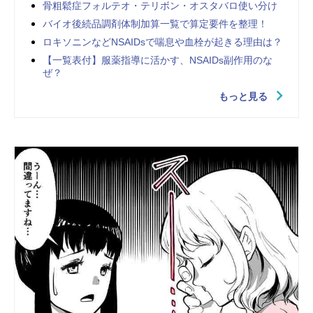
骨粗鬆症フォルテオ・テリボン・オスタバロ使い分け
バイオ後続品調剤体制加算一覧で算定要件を整理！
ロキソニンなどNSAIDsで喘息や血栓が起きる理由は？
【一覧表付】服薬指導に活かす、NSAIDs副作用のな
ぜ？
もっと見る