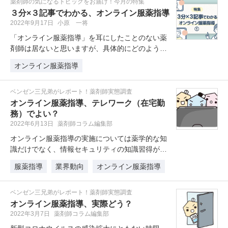
薬剤師の気になるトピックをお届け！今月の特集
３分×３記事でわかる、オンライン服薬指導
2022年9月17日
小原 一将
「オンライン服薬指導」を耳にしたことのない薬
剤師は居ないと思いますが、具体的にどのような
システムなのか、どういった時に行…
オンライン服薬指導
ベンゼン三兄弟がレポート！薬剤師実態調査
オンライン服薬指導、テレワーク（在宅勤
務）でよい？
2022年6月13日
薬剤師コラム編集部
オンライン服薬指導の実施については薬学的な知
識だけでなく、情報セキュリティの知識習得が必
要とされています。そこでm3.c…
服薬指導
業界動向
オンライン服薬指導
ベンゼン三兄弟がレポート！薬剤師実態調査
オンライン服薬指導、実際どう？
2022年3月7日
薬剤師コラム編集部