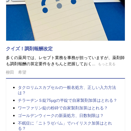
クイズ！調剤報酬改定
多くの薬局では、レセプト業務を事務が担っていますが、薬剤師
も調剤報酬の算定要件をきちんと把握しておく...
もっと見る
柳田 希望
タクロリムスカプセルの一般名処方、正しい入力方法
は？
チラーヂンＳ錠75µgの半錠で自家製剤加算はとれる？
ワーファリン錠の粉砕で自家製剤加算はとれる？
ゴールデンウィークの新薬処方、日数制限は？
不眠症に「ニトラゼパム」でハイリスク加算はとれ
る？