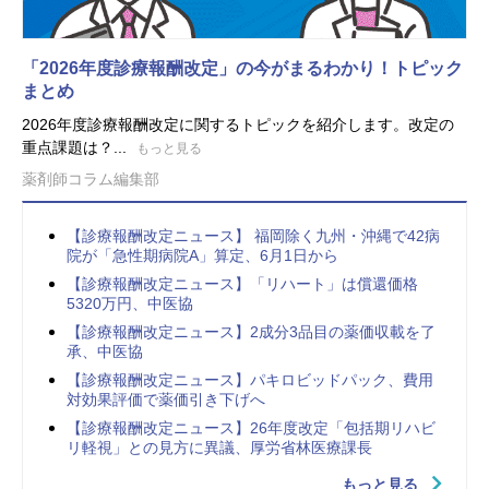
「2026年度診療報酬改定」の今がまるわかり！トピック
まとめ
2026年度診療報酬改定に関するトピックを紹介します。改定の
重点課題は？...
もっと見る
薬剤師コラム編集部
【診療報酬改定ニュース】 福岡除く九州・沖縄で42病
院が「急性期病院A」算定、6月1日から
【診療報酬改定ニュース】「リハート」は償還価格
5320万円、中医協
【診療報酬改定ニュース】2成分3品目の薬価収載を了
承、中医協
【診療報酬改定ニュース】パキロビッドパック、費用
対効果評価で薬価引き下げへ
【診療報酬改定ニュース】26年度改定「包括期リハビ
リ軽視」との見方に異議、厚労省林医療課長
もっと見る