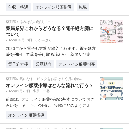
それに伴って、オンライン服薬指導…
年収・待遇
オンライン服薬指導
転職
薬剤師くるみぱんの勉強ノート
薬局業界これからどうなる？電子処方箋に
ついて！
2022年10月18日
くるみぱん
2023年から電子処方箋が導入されます。電子処方
箋を利用して薬を受け取る流れや、薬局及び患者
さんにとってのメリットなどを…
電子処方箋
業界動向
オンライン服薬指導
薬剤師の気になるトピックをお届け！今月の特集
オンライン服薬指導はどんな流れで行う？
2022年9月20日
小原 一将
前回は、オンライン服薬指導の基本についておさ
らいをしました。今回は、実際にどのようにオン
ライン服薬指導を行うのかについて…
オンライン服薬指導