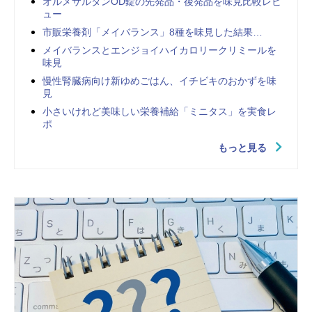
オルメサルタンOD錠の先発品・後発品を味見比較レビ
ュー
市販栄養剤「メイバランス」8種を味見した結果…
メイバランスとエンジョイハイカロリークリミールを
味見
慢性腎臓病向け新ゆめごはん、イチビキのおかずを味
見
小さいけれど美味しい栄養補給「ミニタス」を実食レ
ポ
もっと見る