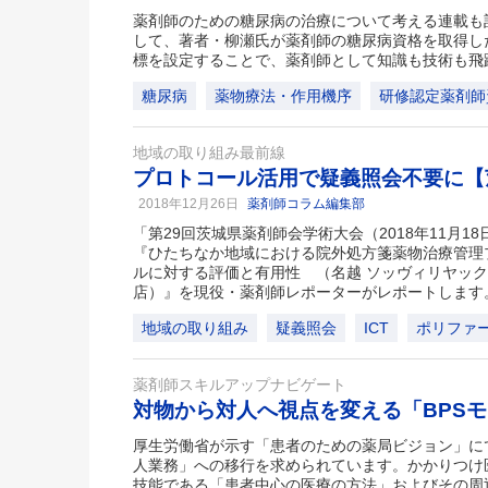
薬剤師のための糖尿病の治療について考える連載も
して、著者・柳瀬氏が薬剤師の糖尿病資格を取得し
標を設定することで、薬剤師として知識も技術も飛
糖尿病
薬物療法・作用機序
研修認定薬剤師
地域の取り組み最前線
プロトコール活用で疑義照会不要に【
2018年12月26日
薬剤師コラム編集部
「第29回茨城県薬剤師会学術大会（2018年11月
『ひたちなか地域における院外処方箋薬物治療管理
ルに対する評価と有用性 （名越 ソッヴィリヤック
店）』を現役・薬剤師レポーターがレポートします
地域の取り組み
疑義照会
ICT
ポリファ
薬剤師スキルアップナビゲート
対物から対人へ視点を変える「BPS
厚生労働省が示す「患者のための薬局ビジョン」に
人業務」への移行を求められています。かかりつけ
技能である「患者中心の医療の方法」およびその周