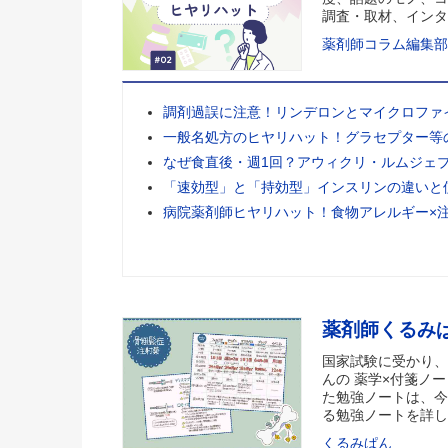
調査・取材、インタ
薬剤師コラム編集部
調剤過誤に注意！リンデロンとマイクロファ
一般名処方のヒヤリハット！グラセプター等
なぜ食直後・週1回？アウィクリ・ルムジェ
「速効型」と「持効型」インスリンの違いと
病院薬剤師ヒヤリハット！食物アレルギー×
薬剤師くるみ
国家試験に受かり、
んの 薬学×付箋ノー
た勉強ノートは、今
る勉強ノートを詳し
くるみぱん