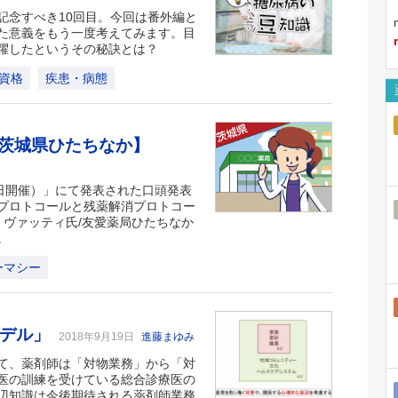
記念すべき10回目。今回は番外編と
た意義をもう一度考えてみます。目
躍したというその秘訣とは？
資格
疾患・病態
茨城県ひたちなか】
18日開催）」にて発表された口頭発表
プロトコールと残薬解消プロトコー
 ヴァッティ氏/友愛薬局ひたちなか
。
ーマシー
モデル」
2018年9月19日
進藤まゆみ
て、薬剤師は「対物業務」から「対
医の訓練を受けている総合診療医の
辺知識は今後期待される薬剤師業務