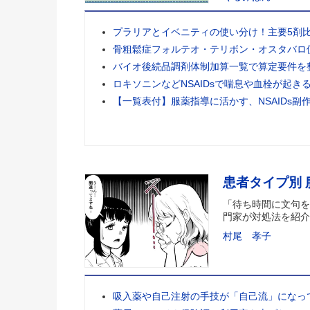
プラリアとイベニティの使い分け！主要5剤
骨粗鬆症フォルテオ・テリボン・オスタバロ
バイオ後続品調剤体制加算一覧で算定要件を
ロキソニンなどNSAIDsで喘息や血栓が起き
【一覧表付】服薬指導に活かす、NSAIDs副
患者タイプ別
「待ち時間に文句を
門家が対処法を紹介
村尾 孝子
吸入薬や自己注射の手技が「自己流」になっ