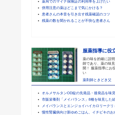
薬局でのマイナ保険証の利用率を上げたい
併用注意の薬はどこまで気にかける？
患者さんの本音を引き出す残薬確認のコツ
残薬の数を聞かれることが不快な患者さん
服薬指導に役
薬の味を的確に説明
師であり、薬の味見
開！ 服薬指導にお
い
薬剤師ときどき父
オルメサルタンOD錠の先発品・後発品を味
市販栄養剤「メイバランス」8種を味見した
メイバランスとエンジョイハイカロリークリ
慢性腎臓病向け新ゆめごはん、イチビキのお