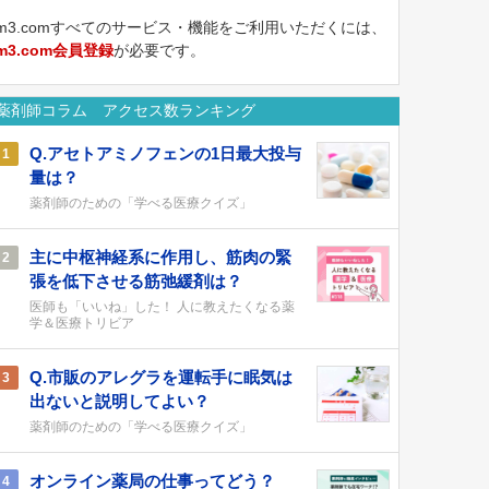
m3.comすべてのサービス・機能をご利用いただくには、
m3.com会員登録
が必要です。
薬剤師コラム アクセス数ランキング
Q.アセトアミノフェンの1日最大投与
1
量は？
薬剤師のための「学べる医療クイズ」
主に中枢神経系に作用し、筋肉の緊
2
張を低下させる筋弛緩剤は？
医師も「いいね」した！ 人に教えたくなる薬
学＆医療トリビア
Q.市販のアレグラを運転手に眠気は
3
出ないと説明してよい？
薬剤師のための「学べる医療クイズ」
オンライン薬局の仕事ってどう？
4