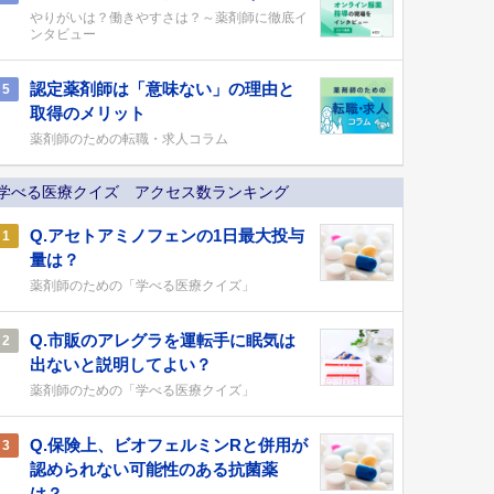
やりがいは？働きやすさは？～薬剤師に徹底イ
ンタビュー
認定薬剤師は「意味ない」の理由と
5
取得のメリット
薬剤師のための転職・求人コラム
学べる医療クイズ アクセス数ランキング
Q.アセトアミノフェンの1日最大投与
1
量は？
薬剤師のための「学べる医療クイズ」
Q.市販のアレグラを運転手に眠気は
2
出ないと説明してよい？
薬剤師のための「学べる医療クイズ」
Q.保険上、ビオフェルミンRと併用が
3
認められない可能性のある抗菌薬
は？