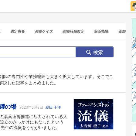
覧
選定療養
医療クイズ
診療報酬改定
服薬指導
薬歴
検索
剤師の専門性や業務範囲も大きく拡大しています。そこでこ
解説した記事をまとめました。
活躍の場
2023年6月8日
烏田 千洋
域の薬薬連携推進に尽力されている大
が設立のきっかけにもなったという
音師先生の流儀をうかがいました。