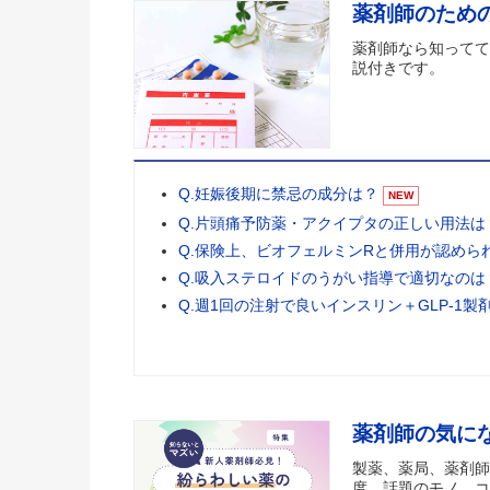
薬剤師のため
薬剤師なら知ってて
説付きです。
Q.妊娠後期に禁忌の成分は？
NEW
Q.片頭痛予防薬・アクイプタの正しい用法は
Q.保険上、ビオフェルミンRと併用が認めら
Q.吸入ステロイドのうがい指導で適切なのは
Q.週1回の注射で良いインスリン＋GLP-1製
薬剤師の気に
製薬、薬局、薬剤師
度、話題のモノ、コ