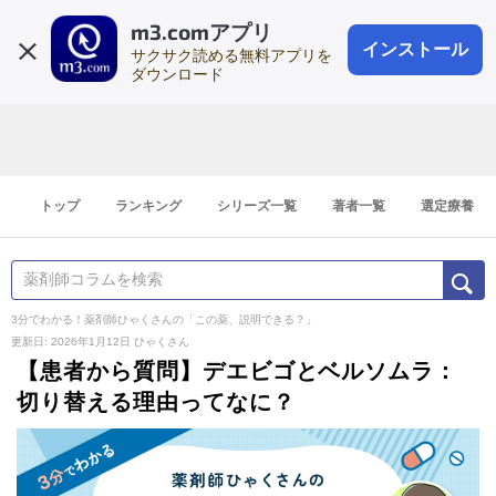
m3.comアプリ
登録1分
会員登録
無料
ログイン
インストール
サクサク読める無料アプリを
ダウンロード
トップ
ランキング
シリーズ一覧
著者一覧
選定療養
3分でわかる！薬剤師ひゃくさんの「この薬、説明できる？」
更新日: 2026年1月12日
ひゃくさん
【患者から質問】デエビゴとベルソムラ：
切り替える理由ってなに？