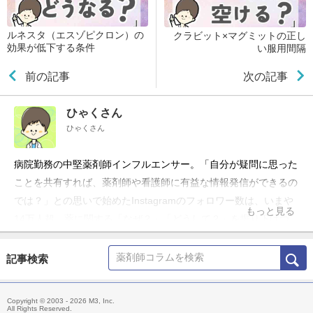
ルネスタ（エスゾピクロン）の
クラビット×マグミットの正し
効果が低下する条件
い服用間隔
前の記事
次の記事
ひゃくさん
ひゃくさん
病院勤務の中堅薬剤師インフルエンサー。「自分が疑問に思った
ことを共有すれば、薬剤師や看護師に有益な情報発信ができるの
では？」との思いで始めたInstagramのフォロワー数は、いまや
もっと見る
14万人超。薬に関する「なぜ？」「どうして？」を掘り下げつ
つ、新人薬剤師でも理解しやすい内容で薬の知識を発信中。
記事検索
Copyright © 2003 - 2026 M3, Inc.
All Rights Reserved.