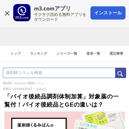
m3.comアプリ
登録1分
会員登録
無料
ログイン
インストール
サクサク読める無料アプリを
ダウンロード
トップ
ランキング
シリーズ一覧
著者一覧
選定療養
薬剤師くるみぱんの勉強ノート
更新日: 2026年6月8日
くるみぱん
「バイオ後続品調剤体制加算」対象薬の一
覧付！バイオ後続品とGEの違いは？