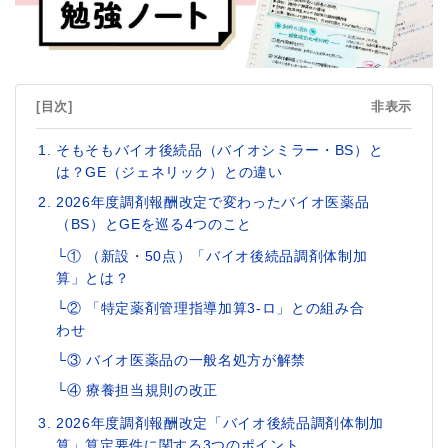
[目次]
非表示
そもそもバイオ後続品（バイオシミラー・BS）と
は？GE（ジェネリック）との違い
2026年度調剤報酬改定で変わったバイオ医薬品
（BS）とGEを巡る4つのこと
└① （新設・50点）「バイオ後続品調剤体制加
算」とは？
└② 「特定薬剤管理指導加算3-ロ」との組み合
わせ
└③ バイオ医薬品の一般名処方が解禁
└④ 療養担当規則の改正
2026年度調剤報酬改定「バイオ後続品調剤体制加
算」算定要件に関する3つのポイント