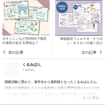
ロキソニンなどNSAIDsで喘息
骨粗鬆症フォルテオ・テリボ
や血栓が起きる理由は？
ン・オスタバロ使い分け
前の記事
次の記事
くるみぱん
くるみぱん
国家試験に受かり、薬学生から薬剤師となったくるみぱんさん。
現場での実践的なスキルや薬剤師に必要な専門知識をわかりやす
くまとめた勉強ノート「くるみぱんの 薬学×付箋ノートBOOK」
もっと見る
は、Instagramでも大人気。薬剤師くるみぱんさんの、ためにな