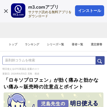
m3.comアプリ
登録1分
会員登録
無料
ログイン
インストール
サクサク読める無料アプリを
ダウンロード
トップ
ランキング
シリーズ一覧
著者一覧
選定療養
明日使えるOTC医薬品 提案のコツ
更新日: 2026年6月5日
児島 悠史
「ロキソプロフェン」が効く痛みと効かな
い痛み～販売時の注意点とポイント