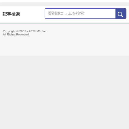
て防ぎたい」という理念のもと、ブログ「お薬Q&A～Fizz Drug
Information」やTwitter「@Fizz_DI」を使って科学的根拠に基づ
記事検索
いた医療情報の発信・共有を行うほか、大学や薬剤師会の研修会
の講演、メディア出演・監修、雑誌の連載などにも携わる。
Copyright © 2003 - 2026 M3, Inc.
主な著書「薬局ですぐに役立つ薬の比較と使い分け100（羊土
All Rights Reserved.
社）」、「OTC医薬品の比較と使い分け（羊土社）」。