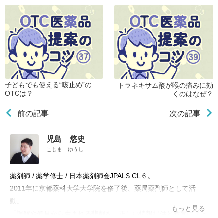
子どもでも使える“咳止め”の
トラネキサム酸が喉の痛みに効
OTCは？
くのはなぜ？
前の記事
次の記事
児島 悠史
こじま ゆうし
薬剤師 / 薬学修士 / 日本薬剤師会JPALS CL６。
2011年に京都薬科大学大学院を修了後、薬局薬剤師として活
動。
もっと見る
「誤解や偏見から生まれる悲劇を、正しい情報提供と教育によっ