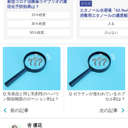
新型コロナ治療薬ラゲブリオの重
クイズ
症化予防効果は？
エタノール水溶液「62.9w
15％程度
消毒用エタノールの濃度範
30％程度
入る
50％程度…
入らない
Q.先発品と同じ乳剤性のヘパリ
Q.ゼラチンが使われているカプ
ン類似物質のローション剤は？
セル剤は？
前の記事
次の記事
杏 優花