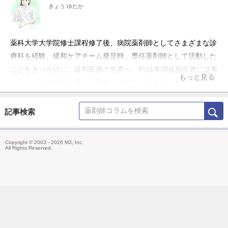
きょう ゆたか
薬科大学大学院修士課程修了後、病院薬剤師としてさまざまな診
療科を経験。緩和ケアチーム発足時、専任薬剤師として活動した
ことをきっかけに、緩和医療の世界へ。約11年間緩和医療に従事
もっと見る
し「心にも身体にも優しい医療」を実践。現在は、薬局薬剤師、
医療ライターとして活動しながら、一児の育児に奮闘中。長年の
臨床経験で培われたリサーチ力、共感力をベースに、読者が今日
記事検索
（杏）も心豊か（優花）に過ごせるよう、正確かつ心に寄り添う
文章の執筆をこころがけています。
Copyright © 2003 - 2026 M3, Inc.
All Rights Reserved.