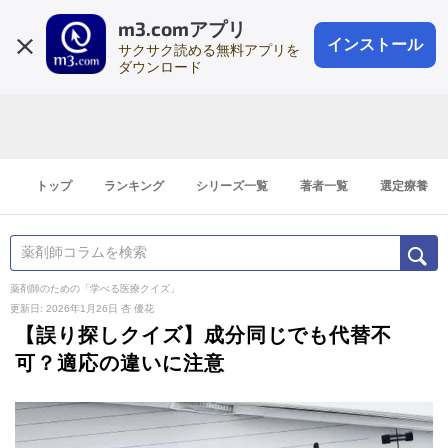
m3.comアプリ
登録1分
会員登録
無料
ログイン
インストール
サクサク読める無料アプリを
ダウンロード
トップ
ランキング
シリーズ一覧
著者一覧
選定療養
薬剤師のための「学べる医療クイズ」
更新日: 2026年1月26日
杏 優花
【誤り探しクイズ】成分同じでも代替不
可？適応の違いに注意