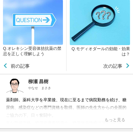
Q.オレキシン受容体拮抗薬の禁
Q.モディオダールの効能・効果
忌を正しく理解しよう
は？
前の記事
次の記事
柳瀬 昌樹
やなせ まさき
薬剤師。薬科大学を卒業後、現在に至るまで病院勤務を続け、糖
尿病、感染症などの専門資格を取得。医師の先生方からの全面的
ご協力の下、日々奮闘中。
もっと見る
主な取得資格：糖尿病療養指導士、糖尿病薬物療法認定薬剤師、
抗菌化学療法認定薬剤師、日本病院薬剤師会病院薬学認定薬剤