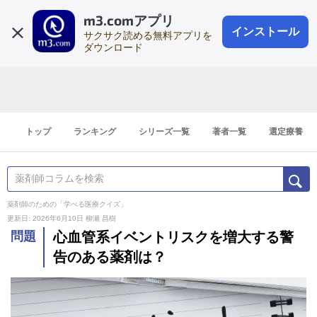
m3.comアプリ
登録1分
会員登録
無料
ログイン
インストール
サクサク読める無料アプリを
ダウンロード
トップ
ランキング
シリーズ一覧
著者一覧
選定療養
薬剤師のための「学べる医療クイズ」
更新日: 2026年6月10日
柳瀬 昌樹
問題
心血管系イベントリスクを増大する警
告のある薬剤は？