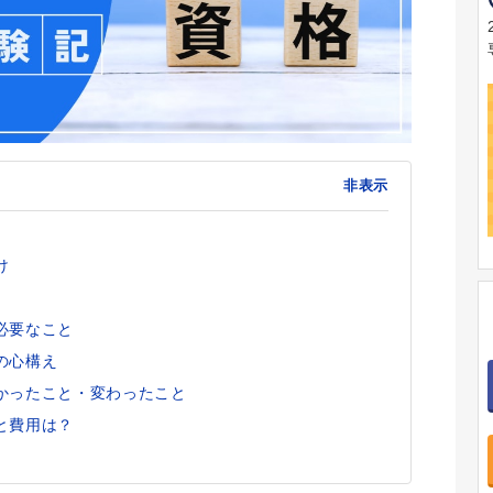
非表示
け
必要なこと
の心構え
かったこと・変わったこと
と費用は？