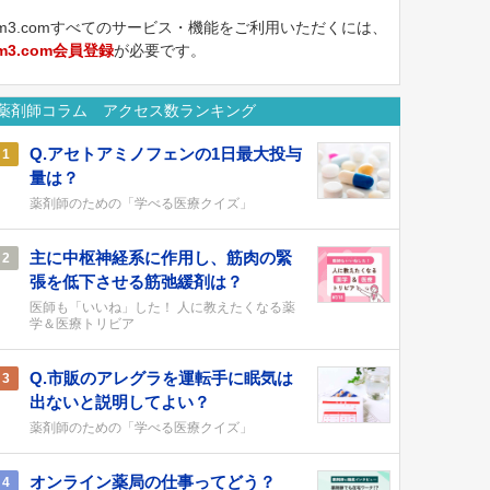
m3.comすべてのサービス・機能をご利用いただくには、
m3.com会員登録
が必要です。
薬剤師コラム アクセス数ランキング
Q.アセトアミノフェンの1日最大投与
1
量は？
薬剤師のための「学べる医療クイズ」
主に中枢神経系に作用し、筋肉の緊
2
張を低下させる筋弛緩剤は？
医師も「いいね」した！ 人に教えたくなる薬
学＆医療トリビア
Q.市販のアレグラを運転手に眠気は
3
出ないと説明してよい？
薬剤師のための「学べる医療クイズ」
オンライン薬局の仕事ってどう？
4