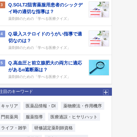
Q.SGLT2阻害薬服用患者のシックデ
3
イ時の適切な指導は？
薬剤師のための「学べる医療クイズ」
Q.吸入ステロイドのうがい指導で適
4
切なのは？
薬剤師のための「学べる医療クイズ」
Q.高血圧と前立腺肥大の両方に適応
5
があるα遮断薬は？
薬剤師のための「学べる医療クイズ」
注目のキーワード
キャリア
医薬品情報・DI
薬物療法・作用機序
門前薬局
服薬指導
医療過誤・ヒヤリハット
ライフ・雑学
研修認定薬剤師資格