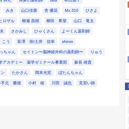
みき
山口佳蓉
杏 優花
Mx.310
ひさよ
ヒロザル
柳瀬 昌樹
柳田 希望
山口 竜太
夫
さかみし
ひゃくさん
よーくん薬剤師
こう
富澤 崇/土井 信幸
shiron
っちゃん
セイトン〜脳神経外科の薬剤師〜
りゅう
学アカデミー 薬学ゼミナール事業部
躰長 靖貴
ロン
たかさん
岡本光宏
ぼたんちゃん
井手元 勝徳
小村 稜
川田 誠也
見習い師