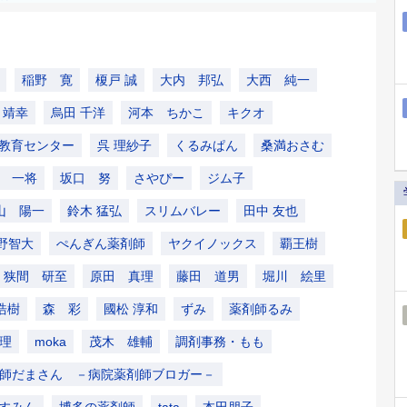
稲野 寛
榎戸 誠
大内 邦弘
大西 純一
 靖幸
烏田 千洋
河本 ちかこ
キクオ
教育センター
呉 理紗子
くるみぱん
桑満おさむ
 一将
坂口 努
さやぴー
ジム子
山 陽一
鈴木 猛弘
スリムバレー
田中 友也
野智大
ぺんぎん薬剤師
ヤクイノックス
覇王樹
狭間 研至
原田 真理
藤田 道男
堀川 絵里
浩樹
森 彩
國松 淳和
ずみ
薬剤師るみ
理
moka
茂木 雄輔
調剤事務・もも
師だまさん －病院薬剤師ブロガー－
すみん
博多の薬剤師
tata
本田朋子