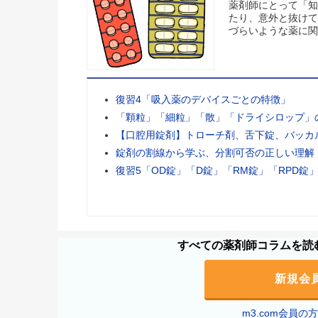
薬剤師にとって「知
たり、意外と抜けて
づらいような薬に関
復習4「吸入薬のデバイスごとの特徴」
「顆粒」「細粒」「散」「ドライシロップ」
【口腔用錠剤】トローチ剤、舌下錠、バッカ
錠剤の割線から学ぶ、分割可否の正しい理解
復習5「OD錠」「D錠」「RM錠」「RPD錠
すべての薬剤師コラムを読む
新規会
m3.com会員