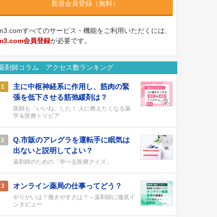
新規会員登録（無料）
m3.comすべてのサービス・機能をご利用いただくには、
m3.com会員登録
が必要です。
薬剤師コラム アクセス数ランキング
主に中枢神経系に作用し、筋肉の緊
1
張を低下させる筋弛緩剤は？
医師も「いいね」した！ 人に教えたくなる薬
学＆医療トリビア
Q.市販のアレグラを運転手に眠気は
2
出ないと説明してよい？
薬剤師のための「学べる医療クイズ」
オンライン薬局の仕事ってどう？
3
やりがいは？働きやすさは？～薬剤師に徹底イ
ンタビュー