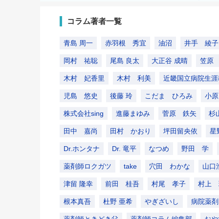
コラム著者一覧
青島 周一
赤羽根 秀宜
油沼
井手 綾子
岡村 祐聡
尾島 良太
大正谷 成晴
笠原
木村 妃香里
木村 利美
近畿国立病院生涯
児島 悠史
後藤 玲
こだま ひろみ
小原
株式会社sing
進藤まゆみ
菅原 鉄矢
杉
田中 嘉尚
田村 かおり
坪田留央依
星
Dr.ホンタナ
Dr. 竜平
なつめ
野田 学
薬剤師ロクガツ
take
穴田 わかな
山口
津留 隆幸
前田 桂吾
村尾 孝子
村上 
根本真吾
杜野 亜希
やぎざいし
病院薬剤
薬剤師ときどき父
薬剤師コラム編集部
おや