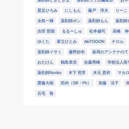
鷲足ひろみ
にしもん
藤戸 淳夫
りーこ
永島一輝
薬剤師ポン
薬剤師もん
薬剤師
吉田 哲朗
るるーしゅ
松本健司
高橋 伸
ゆくた
葦立ひとみ
AkiTOOON
チロル
薬剤師イサミ
藤野紗衣
薬局のアンテナのて
おだけん
鶴島章浩
佐藤秀峰
学校法人医
薬剤師Noriko
木下 照常
木元 貴祥
マカ
齋藤大樹
田内（SR・Ph）
加藤 涼子
石毛 敦