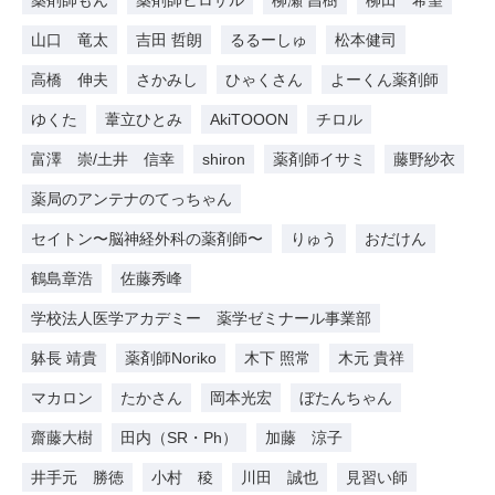
山口 竜太
吉田 哲朗
るるーしゅ
松本健司
高橋 伸夫
さかみし
ひゃくさん
よーくん薬剤師
ゆくた
葦立ひとみ
AkiTOOON
チロル
富澤 崇/土井 信幸
shiron
薬剤師イサミ
藤野紗衣
薬局のアンテナのてっちゃん
セイトン〜脳神経外科の薬剤師〜
りゅう
おだけん
鶴島章浩
佐藤秀峰
学校法人医学アカデミー 薬学ゼミナール事業部
躰長 靖貴
薬剤師Noriko
木下 照常
木元 貴祥
マカロン
たかさん
岡本光宏
ぼたんちゃん
齋藤大樹
田内（SR・Ph）
加藤 涼子
井手元 勝徳
小村 稜
川田 誠也
見習い師