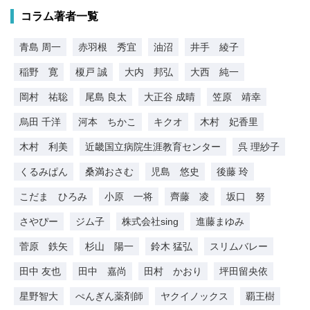
コラム著者一覧
青島 周一
赤羽根 秀宜
油沼
井手 綾子
稲野 寛
榎戸 誠
大内 邦弘
大西 純一
岡村 祐聡
尾島 良太
大正谷 成晴
笠原 靖幸
烏田 千洋
河本 ちかこ
キクオ
木村 妃香里
木村 利美
近畿国立病院生涯教育センター
呉 理紗子
くるみぱん
桑満おさむ
児島 悠史
後藤 玲
こだま ひろみ
小原 一将
齊藤 凌
坂口 努
さやぴー
ジム子
株式会社sing
進藤まゆみ
菅原 鉄矢
杉山 陽一
鈴木 猛弘
スリムバレー
田中 友也
田中 嘉尚
田村 かおり
坪田留央依
星野智大
ぺんぎん薬剤師
ヤクイノックス
覇王樹