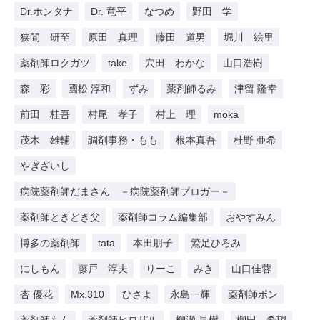
Dr.ホンタナ
Dr. 竜平
なつめ
野田 学
狭間 研至
原田 真理
藤田 道男
堀川 絵里
薬剤師ロクガツ
take
穴田 わかな
山口浩樹
森 彩
國松 淳和
ずみ
薬剤師るみ
津留 隆幸
前田 桂吾
村尾 孝子
村上 理
moka
茂木 雄輔
調剤事務・もも
根本真吾
杜野 亜希
やぎざいし
病院薬剤師だまさん －病院薬剤師ブロガー－
薬剤師ときどき父
薬剤師コラム編集部
おやすみん
博多の薬剤師
tata
本田朋子
鷲足ひろみ
にしもん
藤戸 淳夫
りーこ
みき
山口佳蓉
杏 優花
Mx.310
ひさよ
永島一輝
薬剤師ポン
薬剤師もん
薬剤師ヒロザル
柳瀬 昌樹
柳田 希望