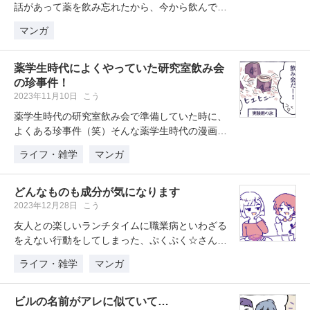
話があって薬を飲み忘れたから、今から飲んでも
いいか？という電話でしたが・・・…
マンガ
薬学生時代によくやっていた研究室飲み会
の珍事件！
2023年11月10日
こう
薬学生時代の研究室飲み会で準備していた時に、
よくある珍事件（笑）そんな薬学生時代の漫画ネ
タ投稿キャンペーンの「ロマンスカ…
ライフ・雑学
マンガ
どんなものも成分が気になります
2023年12月28日
こう
友人との楽しいランチタイムに職業病といわざる
をえない行動をしてしまった、ぷくぷく☆さん。
このおいしさの正体は？
ライフ・雑学
マンガ
ビルの名前がアレに似ていて…