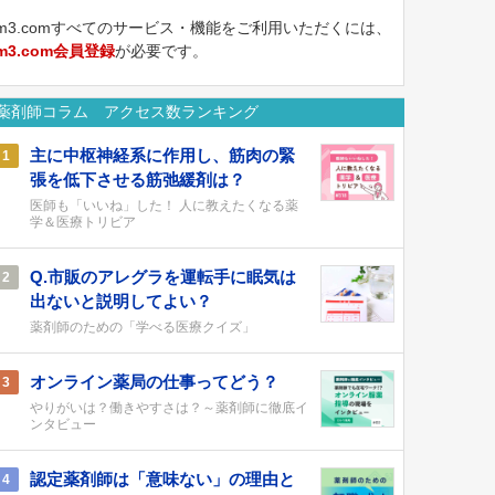
m3.comすべてのサービス・機能をご利用いただくには、
m3.com会員登録
が必要です。
薬剤師コラム アクセス数ランキング
主に中枢神経系に作用し、筋肉の緊
1
張を低下させる筋弛緩剤は？
医師も「いいね」した！ 人に教えたくなる薬
学＆医療トリビア
Q.市販のアレグラを運転手に眠気は
2
出ないと説明してよい？
薬剤師のための「学べる医療クイズ」
オンライン薬局の仕事ってどう？
3
やりがいは？働きやすさは？～薬剤師に徹底イ
ンタビュー
認定薬剤師は「意味ない」の理由と
4