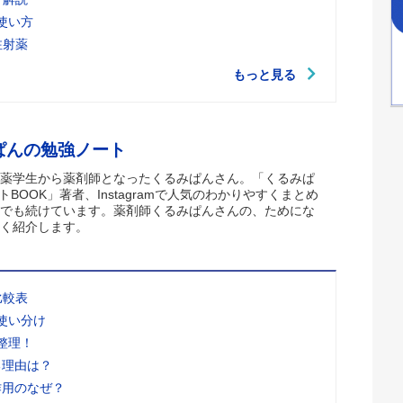
使い方
注射薬
もっと見る
ぱんの勉強ノート
薬学生から薬剤師となったくるみぱんさん。「くるみぱ
トBOOK」著者、Instagramで人気のわかりやすくまとめ
でも続けています。薬剤師くるみぱんさんの、ためにな
く紹介します。
比較表
使い分け
整理！
る理由は？
作用のなぜ？