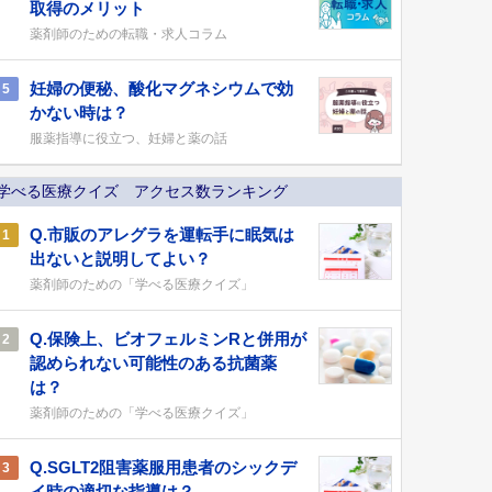
取得のメリット
薬剤師のための転職・求人コラム
妊婦の便秘、酸化マグネシウムで効
5
かない時は？
服薬指導に役立つ、妊婦と薬の話
学べる医療クイズ アクセス数ランキング
Q.市販のアレグラを運転手に眠気は
1
出ないと説明してよい？
薬剤師のための「学べる医療クイズ」
Q.保険上、ビオフェルミンRと併用が
2
認められない可能性のある抗菌薬
は？
薬剤師のための「学べる医療クイズ」
Q.SGLT2阻害薬服用患者のシックデ
3
イ時の適切な指導は？