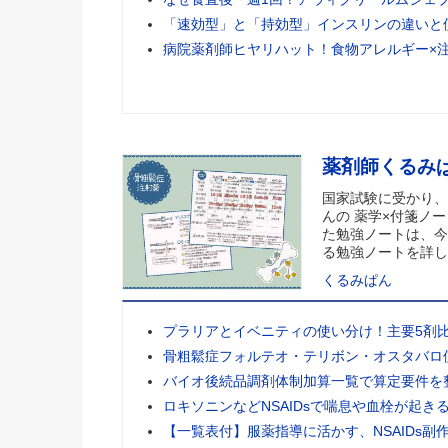
「速効型」と「持効型」インスリンの違いと
病院薬剤師ヒヤリハット！食物アレルギー×
薬剤師くるみ
国家試験に受かり、
んの 薬学×付箋ノー
た勉強ノートは、今
る勉強ノートを詳し
くるみぱん
プラリアとイベニティの使い分け！主要5剤
骨粗鬆症フォルテオ・テリボン・オスタバロ
バイオ後続品調剤体制加算一覧で算定要件を
ロキソニンなどNSAIDsで喘息や血栓が起き
【一覧表付】服薬指導に活かす、NSAIDs副