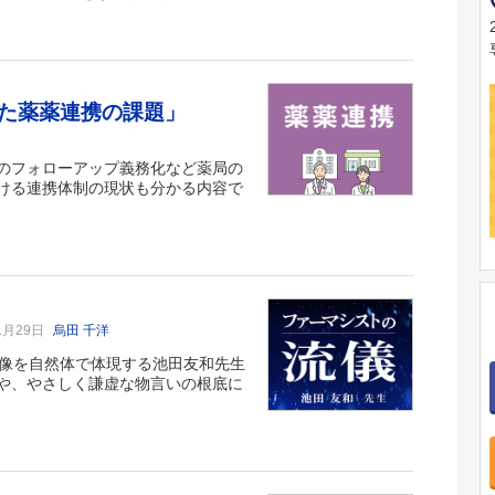
た薬薬連携の課題」
のフォローアップ義務化など薬局の
ける連携体制の現状も分かる内容で
1月29日
烏田 千洋
師像を自然体で体現する池田友和先生
や、やさしく謙虚な物言いの根底に