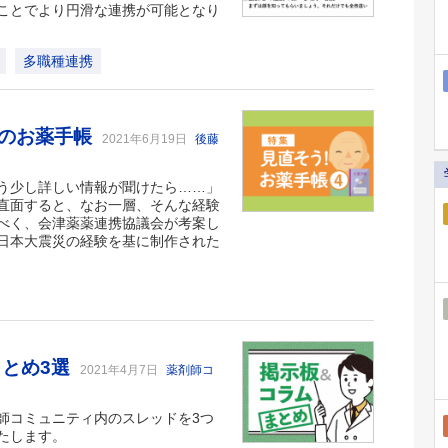
ことでより円滑な連携が可能となり
多職種連携
会のお薬手帳
2021年6月19日
後藤
う少し詳しい情報が聞けたら……」
直面すると、なお一層、そんな経験
べく、会津薬薬連携協議会が考案し
日本大震災の経験を基に制作された
まとめ3選
2021年4月7日
薬剤師コ
師コミュニティ内のスレッドを3つ
たします。