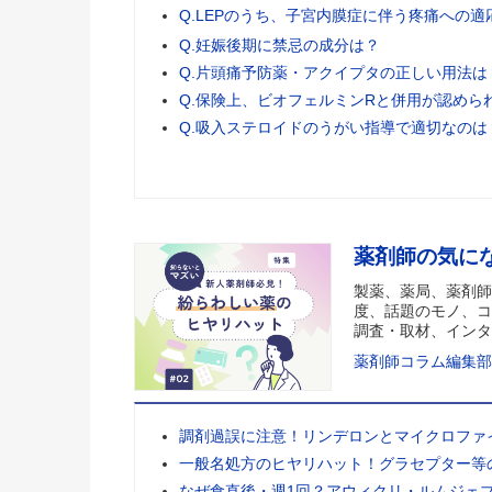
Q.LEPのうち、子宮内膜症に伴う疼痛への
Q.妊娠後期に禁忌の成分は？
Q.片頭痛予防薬・アクイプタの正しい用法は
Q.保険上、ビオフェルミンRと併用が認めら
Q.吸入ステロイドのうがい指導で適切なのは
薬剤師の気に
製薬、薬局、薬剤師
度、話題のモノ、コ
調査・取材、インタ
薬剤師コラム編集部
調剤過誤に注意！リンデロンとマイクロファ
一般名処方のヒヤリハット！グラセプター等
なぜ食直後・週1回？アウィクリ・ルムジェ