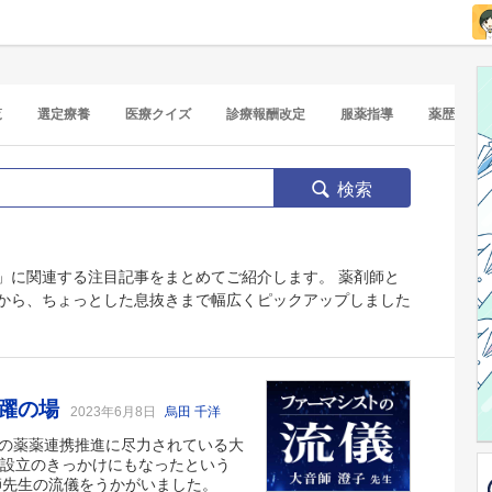
覧
選定療養
医療クイズ
診療報酬改定
服薬指導
薬歴
検索
」に関連する注目記事をまとめてご紹介します。 薬剤師と
から、ちょっとした息抜きまで幅広くピックアップしました
活躍の場
2023年6月8日
烏田 千洋
域の薬薬連携推進に尽力されている大
が設立のきっかけにもなったという
音師先生の流儀をうかがいました。