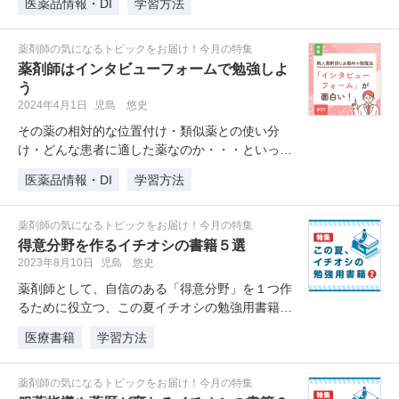
医薬品情報・DI
学習方法
薬剤師の気になるトピックをお届け！今月の特集
薬剤師はインタビューフォームで勉強しよ
う
2024年4月1日
児島 悠史
その薬の相対的な位置付け・類似薬との使い分
け・どんな患者に適した薬なのか・・・といった
ことを具体的に考える際、「インタビ…
医薬品情報・DI
学習方法
薬剤師の気になるトピックをお届け！今月の特集
得意分野を作るイチオシの書籍５選
2023年8月10日
児島 悠史
薬剤師として、自信のある「得意分野」を１つ作
るために役立つ、この夏イチオシの勉強用書籍を
紹介します。
医療書籍
学習方法
薬剤師の気になるトピックをお届け！今月の特集