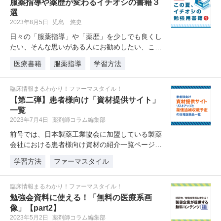
服薬指導や薬歴が変わるイチオシの書籍３
選
2023年8月5日
児島 悠史
日々の「服薬指導」や「薬歴」を少しでも良くし
たい、そんな思いがある人にお勧めしたい、この
夏イチオシの勉強用書籍を紹介しま…
医療書籍
服薬指導
学習方法
臨床情報まるわかり！ファーマスタイル！
【第二弾】患者様向け「資材提供サイト」
一覧
2023年7月4日
薬剤師コラム編集部
前号では、日本製薬工業協会に加盟している製薬
会社における患者様向け資材の紹介一覧ページを
リストアップ。今号では、会員登録…
学習方法
ファーマスタイル
臨床情報まるわかり！ファーマスタイル！
勉強会資料に使える！「無料の医療系画
像」【part2】
2023年5月2日
薬剤師コラム編集部