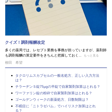
クイズ！調剤報酬改定
多くの薬局では、レセプト業務を事務が担っていますが、薬剤師
も調剤報酬の算定要件をきちんと把握しておく...
もっと見る
柳田 希望
タクロリムスカプセルの一般名処方、正しい入力方法
は？
チラーヂンＳ錠75µgの半錠で自家製剤加算はとれる？
ワーファリン錠の粉砕で自家製剤加算はとれる？
ゴールデンウィークの新薬処方、日数制限は？
不眠症に「ニトラゼパム」でハイリスク加算はとれ
る？