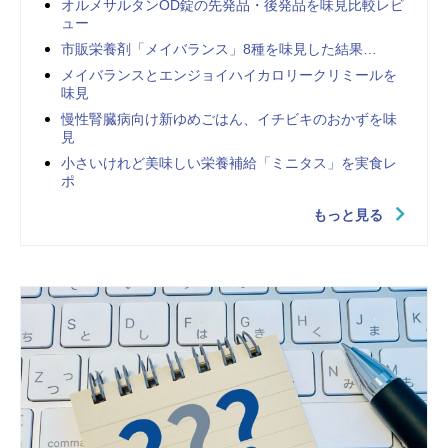
オルメサルタンOD錠の先発品・後発品を味見比較レビ
ュー
市販栄養剤「メイバランス」8種を味見した結果…
メイバランスとエンジョイハイカロリークリミールを
味見
慢性腎臓病向け新ゆめごはん、イチビキのおかずを味
見
小さいけれど美味しい栄養補給「ミニタス」を実食レ
ポ
もっと見る