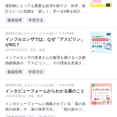
薬剤師にとっても重要な経済や財テク、科学、統
計といった知識を「楽しく」学べる4冊を紹介。薬
学の勉強に追われて後回しにしが…
服薬指導
学習方法
薬剤師の気になるトピックをお届け！今月の特集
インフルエンザでは、なぜ「アスピリン」
がNG？
2025年1月31日
児島 悠史
インフルエンザの患者さんが服用を避けるべき解
熱鎮痛薬の「アスピリン」。その理由を患者さん
に説明できますか？前編のこの記事…
服薬指導
学習方法
薬剤師の気になるトピックをお届け！今月の特集
インタビューフォームからわかる薬のこと
2024年4月5日
児島 悠史
インタビューフォームに掲載されている「薬の名
前の由来」や「薬の保管方法」、「他の薬やジュ
ース等との配合変化」、「治験デー…