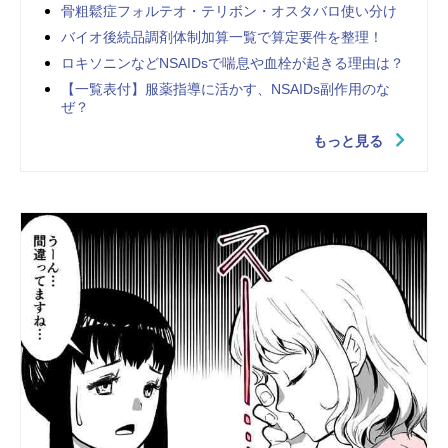
骨粗鬆症フォルテオ・テリボン・オスタバロ使い分け
バイオ後続品調剤体制加算一覧で算定要件を整理！
ロキソニンなどNSAIDsで喘息や血栓が起きる理由は？
【一覧表付】服薬指導に活かす、NSAIDs副作用のな
ぜ？
もっと見る