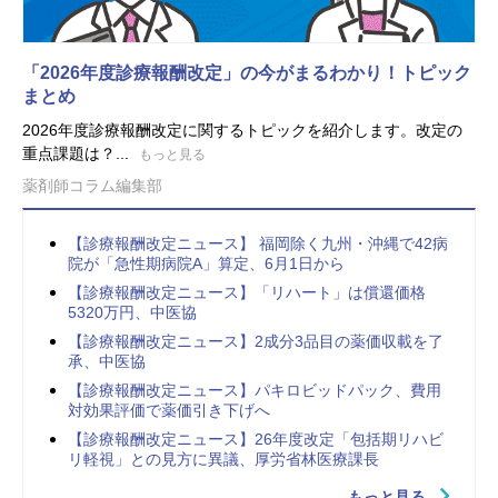
「2026年度診療報酬改定」の今がまるわかり！トピック
まとめ
2026年度診療報酬改定に関するトピックを紹介します。改定の
重点課題は？...
もっと見る
薬剤師コラム編集部
【診療報酬改定ニュース】 福岡除く九州・沖縄で42病
院が「急性期病院A」算定、6月1日から
【診療報酬改定ニュース】「リハート」は償還価格
5320万円、中医協
【診療報酬改定ニュース】2成分3品目の薬価収載を了
承、中医協
【診療報酬改定ニュース】パキロビッドパック、費用
対効果評価で薬価引き下げへ
【診療報酬改定ニュース】26年度改定「包括期リハビ
リ軽視」との見方に異議、厚労省林医療課長
もっと見る