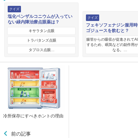
クイズ
塩化ベンザルコニウムが入ってい
クイズ
ない緑内障治療点眼薬は？
フェキソフェナジン服用時
ゴジュースを飲むと？
キサラタン点眼
腸管からの吸収が促進されてA
トラバタンズ点眼
するため、眠気などの副作用
タプロス点眼…
なる。…
冷所保存にすべきホントの理由
前の記事