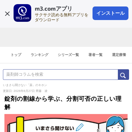
m3.comアプリ
登録1分
会員登録
無料
ログイン
インストール
サクサク読める無料アプリを
ダウンロード
トップ
ランキング
シリーズ一覧
著者一覧
選定療養
いまさら聞けない「薬」のキホン
更新日: 2026年6月27日
齊藤 凌
錠剤の割線から学ぶ、分割可否の正しい理
解