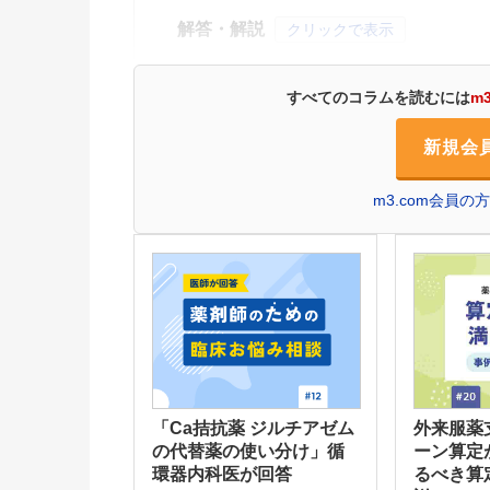
解答・解説
クリックで表示
すべてのコラムを読むには
m
新規会
m3.com会員
「Ca拮抗薬 ジルチアゼム
外来服薬
の代替薬の使い分け」循
ーン算定
環器内科医が回答
るべき算