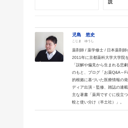
説
児島 悠史
こじま ゆうし
薬剤師 / 薬学修士 / 日本薬剤師会
2011年に京都薬科大学大学
「誤解や偏見から生まれる悲劇
のもと、ブログ「お薬Q&A～Fizz D
的根拠に基づいた医療情報の発
ディア出演・監修、雑誌の連載
主な著書「薬局ですぐに役立つ
較と使い分け（羊土社）」。