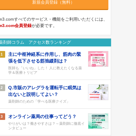
新規会員登録（無料）
m3.comすべてのサービス・機能をご利用いただくには、
m3.com会員登録
が必要です。
薬剤師コラム アクセス数ランキング
主に中枢神経系に作用し、筋肉の緊
1
張を低下させる筋弛緩剤は？
医師も「いいね」した！ 人に教えたくなる薬
学＆医療トリビア
Q.市販のアレグラを運転手に眠気は
2
出ないと説明してよい？
薬剤師のための「学べる医療クイズ」
オンライン薬局の仕事ってどう？
3
やりがいは？働きやすさは？～薬剤師に徹底イ
ンタビュー