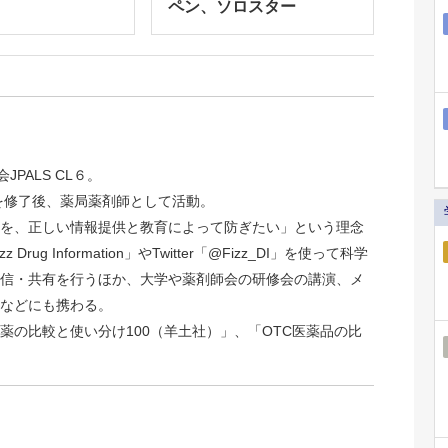
ペン、ソロスター
JPALS CL６。
院を修了後、薬局薬剤師として活動。
を、正しい情報提供と教育によって防ぎたい」という理念
rug Information」やTwitter「@Fizz_DI」を使って科学
信・共有を行うほか、大学や薬剤師会の研修会の講演、メ
などにも携わる。
薬の比較と使い分け100（羊土社）」、「OTC医薬品の比