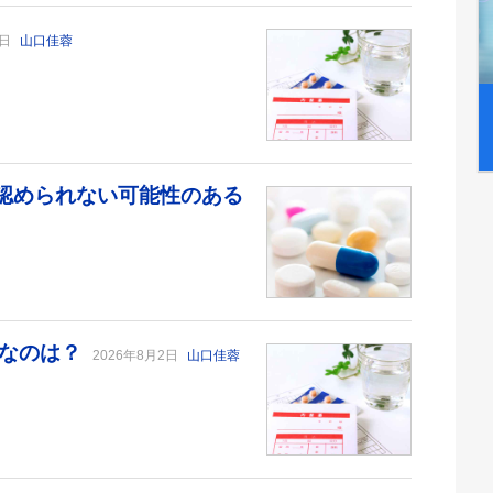
6日
山口佳蓉
が認められない可能性のある
切なのは？
2026年8月2日
山口佳蓉