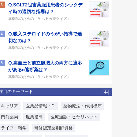
Q.SGLT2阻害薬服用患者のシックデ
3
イ時の適切な指導は？
薬剤師のための「学べる医療クイズ」
Q.吸入ステロイドのうがい指導で適
4
切なのは？
薬剤師のための「学べる医療クイズ」
Q.高血圧と前立腺肥大の両方に適応
5
があるα遮断薬は？
薬剤師のための「学べる医療クイズ」
注目のキーワード
キャリア
医薬品情報・DI
薬物療法・作用機序
門前薬局
服薬指導
医療過誤・ヒヤリハット
ライフ・雑学
研修認定薬剤師資格