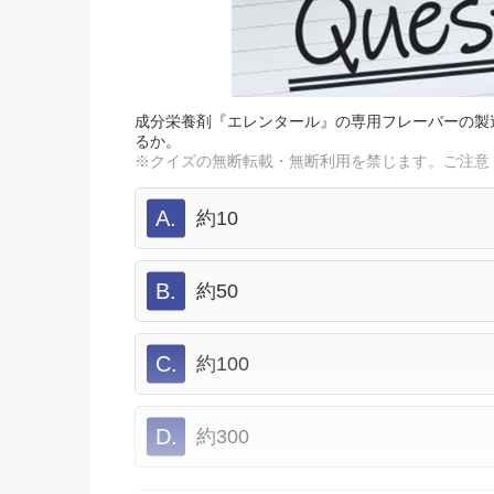
成分栄養剤『エレンタール』の専用フレーバーの製
るか。
※クイズの無断転載・無断利用を禁じます。ご注意
A.
約10
B.
約50
C.
約100
D.
約300