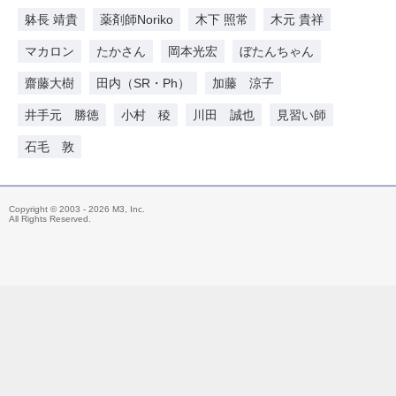
躰長 靖貴
薬剤師Noriko
木下 照常
木元 貴祥
マカロン
たかさん
岡本光宏
ぼたんちゃん
齋藤大樹
田内（SR・Ph）
加藤 涼子
井手元 勝徳
小村 稜
川田 誠也
見習い師
石毛 敦
Copyright © 2003 - 2026 M3, Inc.
All Rights Reserved.