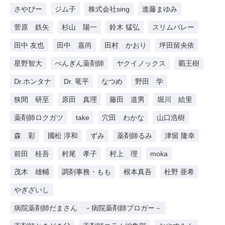
さやぴー
ジム子
株式会社sing
進藤まゆみ
菅原 鉄矢
杉山 陽一
鈴木 猛弘
スリムバレー
田中 友也
田中 嘉尚
田村 かおり
坪田留央依
星野智大
ぺんぎん薬剤師
ヤクイノックス
覇王樹
Dr.ホンタナ
Dr. 竜平
なつめ
野田 学
狭間 研至
原田 真理
藤田 道男
堀川 絵里
薬剤師ロクガツ
take
穴田 わかな
山口浩樹
森 彩
國松 淳和
ずみ
薬剤師るみ
津留 隆幸
前田 桂吾
村尾 孝子
村上 理
moka
茂木 雄輔
調剤事務・もも
根本真吾
杜野 亜希
やぎざいし
病院薬剤師だまさん －病院薬剤師ブロガー－