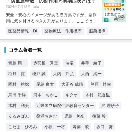
「防風通聖散」の副作用と初期症状とは？
2024年7月18日
tata
安全・安心のイメージがある漢方薬ですが、副作
用に気を付けるべき方剤があります。ここでは、
意外に知られていない漢方薬のリス…
医薬品情報・DI
薬物療法・作用機序
服薬指導
コラム著者一覧
青島 周一
赤羽根 秀宜
油沼
井手 綾子
稲野 寛
榎戸 誠
大内 邦弘
大西 純一
岡村 祐聡
尾島 良太
大正谷 成晴
笠原 靖幸
烏田 千洋
河本 ちかこ
キクオ
木村 妃香里
木村 利美
近畿国立病院生涯教育センター
呉 理紗子
くるみぱん
桑満おさむ
児島 悠史
後藤 玲
こだま ひろみ
小原 一将
齊藤 凌
坂口 努