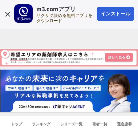
m3.comアプリ
登録1分
会員登録
無料
ログイン
インストール
サクサク読める無料アプリを
ダウンロード
トップ
ランキング
シリーズ一覧
著者一覧
選定療養