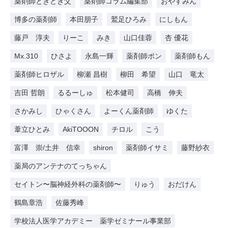
薬剤師ときどき父
薬剤師コラム編集部
おやすみん
博多の薬剤師
本田朋子
鷲足ひろみ
にしもん
藤戸 淳夫
りーこ
みき
山口佳蓉
杏 優花
Mx.310
ひさよ
永島一輝
薬剤師ポン
薬剤師もん
薬剤師ヒロザル
柳瀬 昌樹
柳田 希望
山口 竜太
吉田 哲朗
るるーしゅ
松本健司
高橋 伸夫
さかみし
ひゃくさん
よーくん薬剤師
ゆくた
葦立ひとみ
AkiTOOON
チロル
こう
富澤 崇/土井 信幸
shiron
薬剤師イサミ
藤野紗衣
薬局のアンテナのてっちゃん
セイトン〜脳神経外科の薬剤師〜
りゅう
おだけん
鶴島章浩
佐藤秀峰
学校法人医学アカデミー 薬学ゼミナール事業部