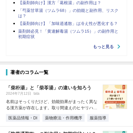
【薬剤師向け】漢方「葛根湯」の副作用は？
「芍薬甘草湯（ツムラ68）」の効能と副作用、リスク
は？
【薬剤師向け】「加味逍遙散」は冷え性が悪化する？
薬剤師必見！「黄連解毒湯（ツムラ15）」の副作用と
初期症状
もっと見る
著者のコラム一覧
「柴朴湯」と「柴苓湯」の違いを知ろう
2024年7月12日
tata
名前はそっくりだけど、効能効果がまったく異な
る漢方薬が存在します。取り間違えのヒヤリハッ
ト事例も多く、勉強しておきたいと…
医薬品情報・DI
薬物療法・作用機序
服薬指導