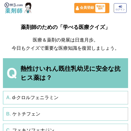
登録1分
会員登録
無料
ログイン
薬剤師のための「学べる医療クイズ」
医療＆薬剤の発展は日進月歩。
今日もクイズで重要な医療知識を復習しましょう。
熱性けいれん既往乳幼児に安全な抗
ヒス薬は？
A.
d-クロルフェニラミン
B.
ケトチフェン
C.
フェキソフェナジン