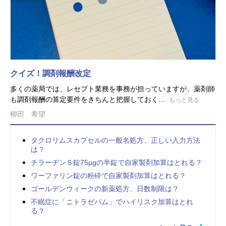
クイズ！調剤報酬改定
多くの薬局では、レセプト業務を事務が担っていますが、薬剤師
も調剤報酬の算定要件をきちんと把握しておく...
もっと見る
柳田 希望
タクロリムスカプセルの一般名処方、正しい入力方法
は？
チラーヂンＳ錠75µgの半錠で自家製剤加算はとれる？
ワーファリン錠の粉砕で自家製剤加算はとれる？
ゴールデンウィークの新薬処方、日数制限は？
不眠症に「ニトラゼパム」でハイリスク加算はとれ
る？