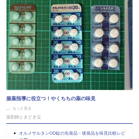
服薬指導に役立つ！やくちちの薬の味見
...
もっと見る
薬剤師ときどき父
オルメサルタンOD錠の先発品・後発品を味見比較レビ
ュー