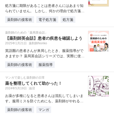
処方箋に期限があることは患者さんにはあまり知
られていません。 しかし、何かの理由で処方箋が
期限切れになると、患者さんに…
薬剤師の接客術
電子処方箋
処方箋
薬剤師のための「薬局英会話」
【薬剤師英会話】患者の疾患を確認しよう
2025年1月21日
薬剤師Noriko
英語圏の患者さんが来局したとき、服薬指導がで
きますか？ 薬局英会話シリーズでは、実際に使え
る現場の英語をわかりやすくNo…
薬剤師の接客術
服薬指導
マンガで楽しむ薬剤師の日常
薬を整理してくれて助かった！
2024年5月19日
油沼
お薬が多種になると患者さんは混乱してしまいま
す。服用ミスを防ぐためにも、薬剤師がやれるこ
とがあるんです！
薬剤師の接客術
マンガ