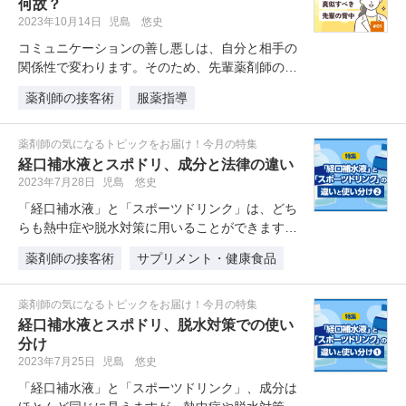
何故？
2023年10月14日
児島 悠史
コミュニケーションの善し悪しは、自分と相手の
関係性で変わります。そのため、先輩薬剤師の
「既に関係性を構築できている患者さ…
薬剤師の接客術
服薬指導
薬剤師の気になるトピックをお届け！今月の特集
経口補水液とスポドリ、成分と法律の違い
2023年7月28日
児島 悠史
「経口補水液」と「スポーツドリンク」は、どち
らも熱中症や脱水対策に用いることができます
が、その成分の差だけでなく、今後は…
薬剤師の接客術
サプリメント・健康食品
薬剤師の気になるトピックをお届け！今月の特集
経口補水液とスポドリ、脱水対策での使い
分け
2023年7月25日
児島 悠史
「経口補水液」と「スポーツドリンク」、成分は