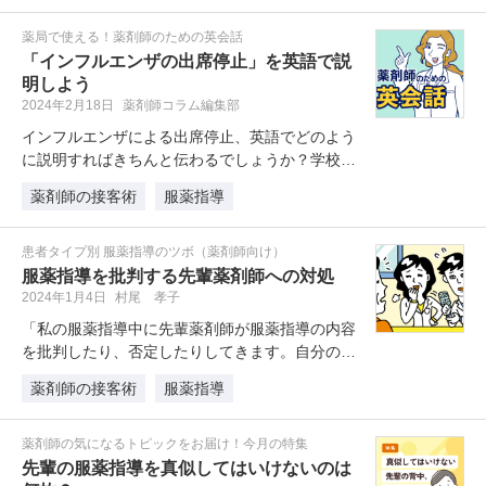
薬局で使える！薬剤師のための英会話
「インフルエンザの出席停止」を英語で説
明しよう
2024年2月18日
薬剤師コラム編集部
インフルエンザによる出席停止、英語でどのよう
に説明すればきちんと伝わるでしょうか？学校で
感染を広げてしまう、といったこと…
薬剤師の接客術
服薬指導
患者タイプ別 服薬指導のツボ（薬剤師向け）
服薬指導を批判する先輩薬剤師への対処
2024年1月4日
村尾 孝子
「私の服薬指導中に先輩薬剤師が服薬指導の内容
を批判したり、否定したりしてきます。自分の服
薬指導に問題があるのかもしれませ…
薬剤師の接客術
服薬指導
薬剤師の気になるトピックをお届け！今月の特集
先輩の服薬指導を真似してはいけないのは