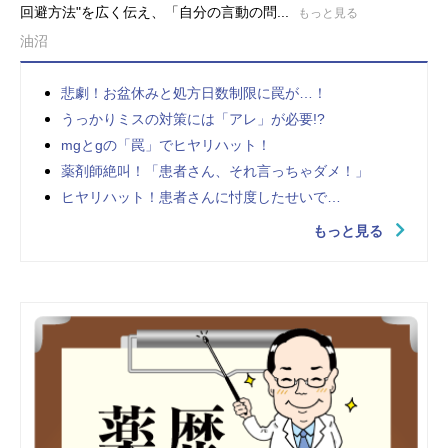
回避方法"を広く伝え、「自分の言動の問...
もっと見る
油沼
悲劇！お盆休みと処方日数制限に罠が…！
うっかりミスの対策には「アレ」が必要!?
mgとgの「罠」でヒヤリハット！
薬剤師絶叫！「患者さん、それ言っちゃダメ！」
ヒヤリハット！患者さんに忖度したせいで…
もっと見る