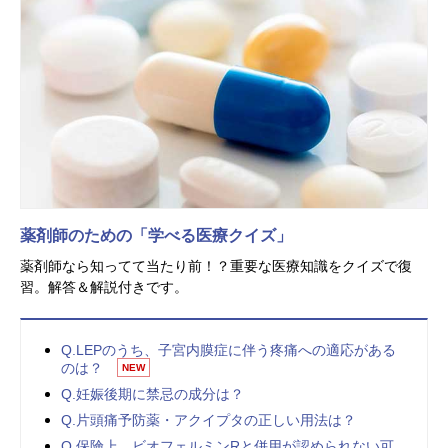
薬剤師のための「学べる医療クイズ」
薬剤師なら知ってて当たり前！？重要な医療知識をクイズで復
習。解答＆解説付きです。
Q.LEPのうち、子宮内膜症に伴う疼痛への適応がある
のは？
NEW
Q.妊娠後期に禁忌の成分は？
Q.片頭痛予防薬・アクイプタの正しい用法は？
Q.保険上、ビオフェルミンRと併用が認められない可